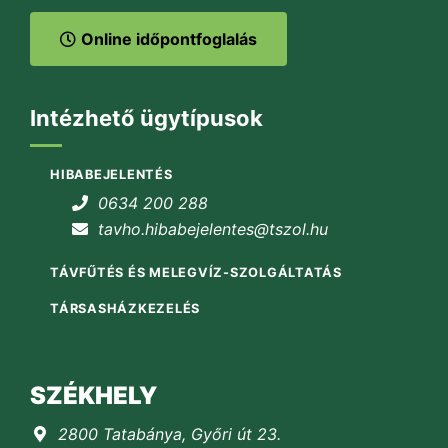
Online időpontfoglalás
Intézhető ügytípusok
HIBABEJELENTÉS
0634 200 288
tavho.hibabejelentes@tszol.hu
TÁVFŰTÉS ÉS MELEGVÍZ-SZOLGÁLTATÁS
TÁRSASHÁZKEZELÉS
SZÉKHELY
2800 Tatabánya, Győri út 23.