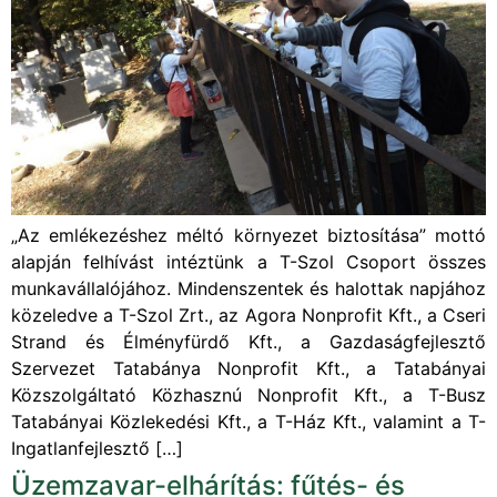
„Az emlékezéshez méltó környezet biztosítása” mottó
alapján felhívást intéztünk a T-Szol Csoport összes
munkavállalójához. Mindenszentek és halottak napjához
közeledve a T-Szol Zrt., az Agora Nonprofit Kft., a Cseri
Strand és Élményfürdő Kft., a Gazdaságfejlesztő
Szervezet Tatabánya Nonprofit Kft., a Tatabányai
Közszolgáltató Közhasznú Nonprofit Kft., a T-Busz
Tatabányai Közlekedési Kft., a T-Ház Kft., valamint a T-
Ingatlanfejlesztő […]
Üzemzavar-elhárítás: fűtés- és