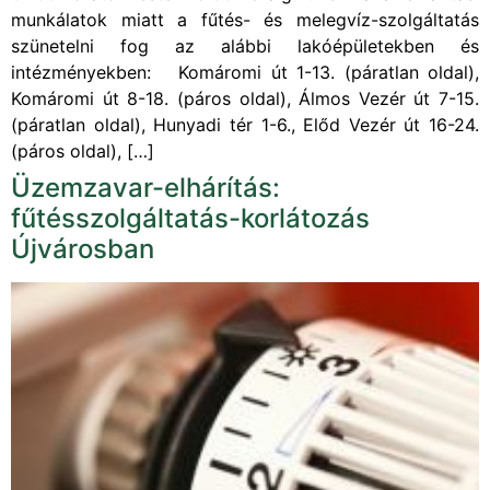
munkálatok miatt a fűtés- és melegvíz-szolgáltatás
szünetelni fog az alábbi lakóépületekben és
intézményekben: Komáromi út 1-13. (páratlan oldal),
Komáromi út 8-18. (páros oldal), Álmos Vezér út 7-15.
(páratlan oldal), Hunyadi tér 1-6., Előd Vezér út 16-24.
(páros oldal), […]
Üzemzavar-elhárítás:
fűtésszolgáltatás-korlátozás
Újvárosban