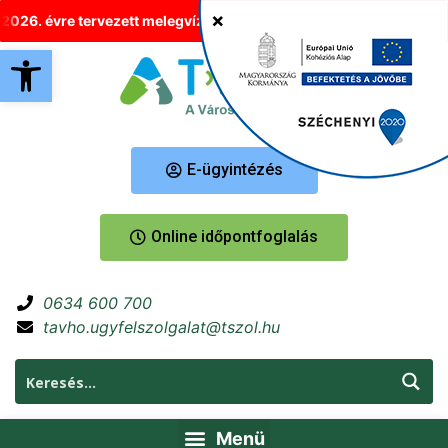
re tervezett melegvíz-korlátozások Tatabányán
Új helyre költö
Eszköztár megnyitása
E-ügyintézés
Online időpontfoglalás
0634 600 700
tavho.ugyfelszolgalat@tszol.hu