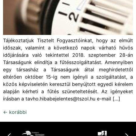
Tájékoztatjuk Tisztelt Fogyasztóinkat, hogy az elmúlt
időszak, valamint a következő napok várható hűvös
időjárására való tekintettel 2018. szeptember 28-án
Társaságunk elindítja a fűtésszolgáltatást. Amennyiben
egy társasház a Társaságunk által meghirdetettől
eltérően október 15-ig nem igényli a szolgáltatást, a
közös képviseletén keresztül benyújtott egyedi kérelem
alapján kérheti a fűtés szüneteltetését. Az igényeket
írásban a tavho.hibabejelentes@tszol.hu e-mail […]
←
korábbi