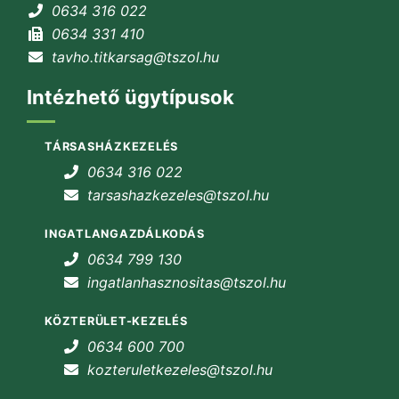
0634 316 022
0634 331 410
tavho.titkarsag@tszol.hu
Intézhető ügytípusok
TÁRSASHÁZKEZELÉS
0634 316 022
tarsashazkezeles@tszol.hu
INGATLANGAZDÁLKODÁS
0634 799 130
ingatlanhasznositas@tszol.hu
KÖZTERÜLET-KEZELÉS
0634 600 700
kozteruletkezeles@tszol.hu