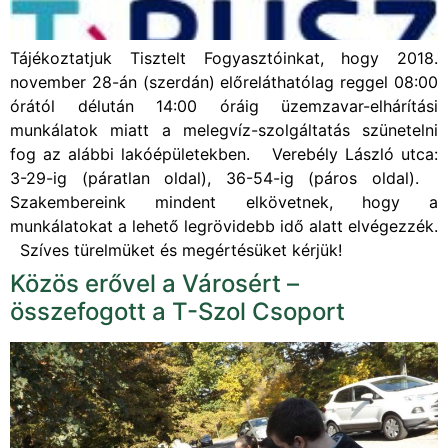
Tájékoztatjuk Tisztelt Fogyasztóinkat, hogy 2018.
november 28-án (szerdán) előreláthatólag reggel 08:00
órától délután 14:00 óráig üzemzavar-elhárítási
munkálatok miatt a melegvíz-szolgáltatás szünetelni
fog az alábbi lakóépületekben. Verebély László utca:
3-29-ig (páratlan oldal), 36-54-ig (páros oldal).
Szakembereink mindent elkövetnek, hogy a
munkálatokat a lehető legrövidebb idő alatt elvégezzék.
Szíves türelmüket és megértésüket kérjük!
Közös erővel a Városért –
összefogott a T-Szol Csoport