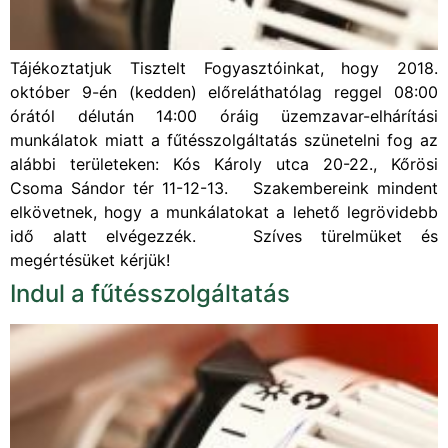
Tájékoztatjuk Tisztelt Fogyasztóinkat, hogy 2018.
október 9-én (kedden) előreláthatólag reggel 08:00
órától délután 14:00 óráig üzemzavar-elhárítási
munkálatok miatt a fűtésszolgáltatás szünetelni fog az
alábbi területeken: Kós Károly utca 20-22., Kőrösi
Csoma Sándor tér 11-12-13. Szakembereink mindent
elkövetnek, hogy a munkálatokat a lehető legrövidebb
idő alatt elvégezzék. Szíves türelmüket és
megértésüket kérjük!
Indul a fűtésszolgáltatás