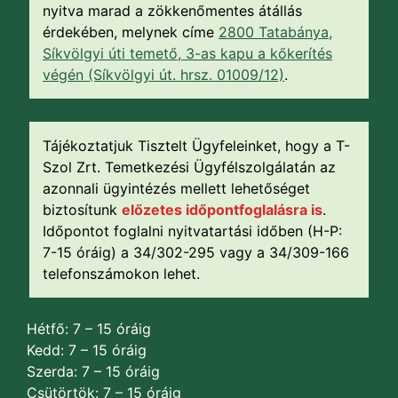
nyitva marad a zökkenőmentes átállás
érdekében, melynek címe
2800 Tatabánya,
Síkvölgyi úti temető, 3-as kapu a kőkerítés
végén (Síkvölgyi út. hrsz. 01009/12)
.
Tájékoztatjuk Tisztelt Ügyfeleinket, hogy a T-
Szol Zrt. Temetkezési Ügyfélszolgálatán az
azonnali ügyintézés mellett lehetőséget
biztosítunk
előzetes időpontfoglalásra is
.
Időpontot foglalni nyitvatartási időben (H-P:
7-15 óráig) a 34/302-295 vagy a 34/309-166
telefonszámokon lehet.
Hétfő: 7 – 15 óráig
Kedd: 7 – 15 óráig
Szerda: 7 – 15 óráig
Csütörtök: 7 – 15 óráig