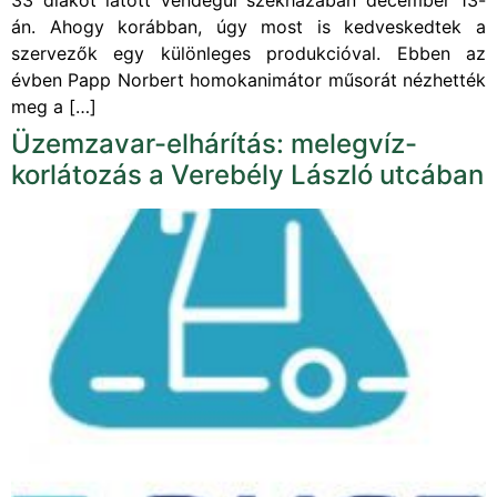
33 diákot látott vendégül székházában december 13-
án. Ahogy korábban, úgy most is kedveskedtek a
szervezők egy különleges produkcióval. Ebben az
évben Papp Norbert homokanimátor műsorát nézhették
meg a […]
Üzemzavar-elhárítás: melegvíz-
korlátozás a Verebély László utcában