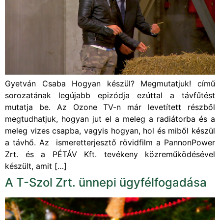
Gyetván Csaba Hogyan készül? Megmutatjuk! című
sorozatának legújabb epizódja ezúttal a távfűtést
mutatja be. Az Ozone TV-n már levetített részből
megtudhatjuk, hogyan jut el a meleg a radiátorba és a
meleg vizes csapba, vagyis hogyan, hol és miből készül
a távhő. Az ismeretterjesztő rövidfilm a PannonPower
Zrt. és a PÉTÁV Kft. tevékeny közreműködésével
készült, amit […]
A T-Szol Zrt. ünnepi ügyfélfogadása