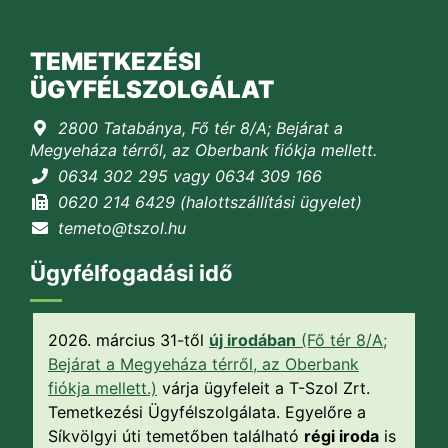
TEMETKEZÉSI
ÜGYFÉLSZOLGÁLAT
2800 Tatabánya, Fő tér 8/A; Bejárat a
Megyeháza térről, az Oberbank fiókja mellett.
0634 302 295 vagy 0634 309 166
0620 214 6429 (halottszállítási ügyelet)
temeto@tszol.hu
Ügyfélfogadási idő
2026. március 31-től
új irodában
(Fő tér 8/A;
Bejárat a Megyeháza térről, az Oberbank
fiókja mellett.)
várja ügyfeleit a T-Szol Zrt.
Temetkezési Ügyfélszolgálata. Egyelőre a
Síkvölgyi úti temetőben található
régi iroda
is