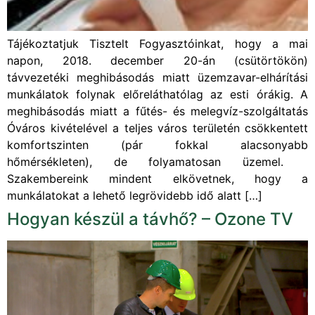
Tájékoztatjuk Tisztelt Fogyasztóinkat, hogy a mai
napon, 2018. december 20-án (csütörtökön)
távvezetéki meghibásodás miatt üzemzavar-elhárítási
munkálatok folynak előreláthatólag az esti órákig. A
meghibásodás miatt a fűtés- és melegvíz-szolgáltatás
Óváros kivételével a teljes város területén csökkentett
komfortszinten (pár fokkal alacsonyabb
hőmérsékleten), de folyamatosan üzemel.
Szakembereink mindent elkövetnek, hogy a
munkálatokat a lehető legrövidebb idő alatt […]
Hogyan készül a távhő? – Ozone TV