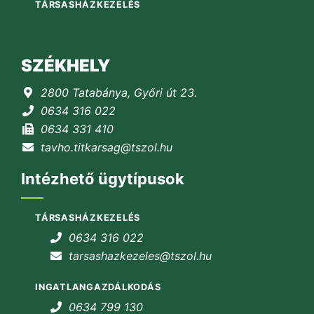
TÁRSASHÁZKEZELÉS
SZÉKHELY
2800 Tatabánya, Győri út 23.
0634 316 022
0634 331 410
tavho.titkarsag@tszol.hu
Intézhető ügytípusok
TÁRSASHÁZKEZELÉS
0634 316 022
tarsashazkezeles@tszol.hu
INGATLANGAZDÁLKODÁS
0634 799 130