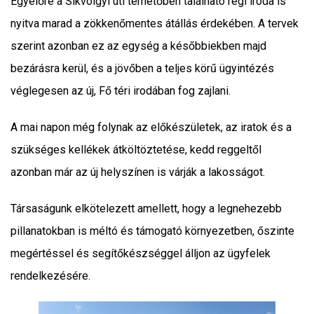
Egyelőre a Síkvölgyi úti temetőben található régi iroda is
nyitva marad a zökkenőmentes átállás érdekében. A tervek
szerint azonban ez az egység a későbbiekben majd
bezárásra kerül, és a jövőben a teljes körű ügyintézés
véglegesen az új, Fő téri irodában fog zajlani.
A mai napon még folynak az előkészületek, az iratok és a
szükséges kellékek átköltöztetése, kedd reggeltől
azonban már az új helyszínen is várják a lakosságot.
Társaságunk elkötelezett amellett, hogy a legnehezebb
pillanatokban is méltó és támogató környezetben, őszinte
megértéssel és segítőkészséggel álljon az ügyfelek
rendelkezésére.