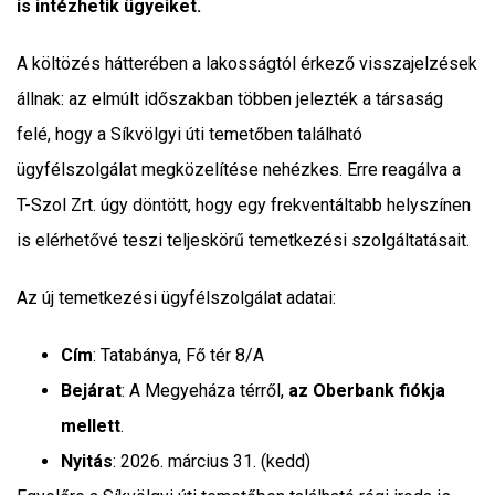
is intézhetik ügyeiket.
A költözés hátterében a lakosságtól érkező visszajelzések
állnak: az elmúlt időszakban többen jelezték a társaság
felé, hogy a Síkvölgyi úti temetőben található
ügyfélszolgálat megközelítése nehézkes. Erre reagálva a
T-Szol Zrt. úgy döntött, hogy egy frekventáltabb helyszínen
is elérhetővé teszi teljeskörű temetkezési szolgáltatásait.
Az új temetkezési ügyfélszolgálat adatai:
Cím
: Tatabánya, Fő tér 8/A
Bejárat
: A Megyeháza térről,
az Oberbank fiókja
mellett
.
Nyitás
: 2026. március 31. (kedd)