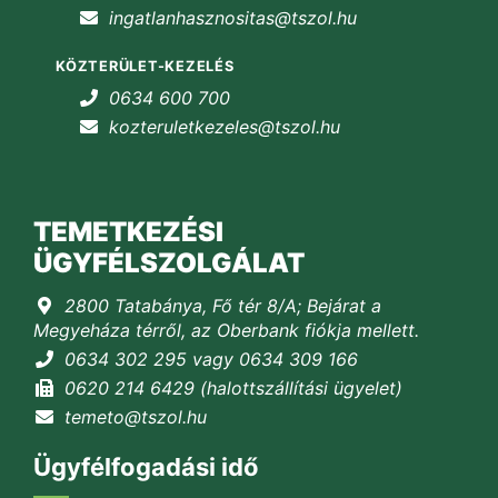
ingatlanhasznositas@tszol.hu
KÖZTERÜLET-KEZELÉS
0634 600 700
kozteruletkezeles@tszol.hu
TEMETKEZÉSI
ÜGYFÉLSZOLGÁLAT
2800 Tatabánya, Fő tér 8/A; Bejárat a
Megyeháza térről, az Oberbank fiókja mellett.
0634 302 295 vagy 0634 309 166
0620 214 6429 (halottszállítási ügyelet)
temeto@tszol.hu
Ügyfélfogadási idő