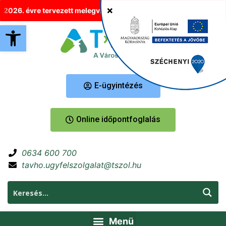
6. évre tervezett melegvíz-korlátozások Tatabányán
Új helyre 
Eszköztár megnyitása
E-ügyintézés
Online időpontfoglalás
0634 600 700
tavho.ugyfelszolgalat@tszol.hu