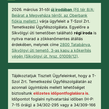
2026. március 31-től
új irodában
(Fő tér 8/A;
Bejárat a Megyeháza térről, az Oberbank
fiókja mellett.)
várja ügyfeleit a T-Szol Zrt.
Temetkezési Ügyfélszolgálata. Egyelőre a
Síkvölgyi úti temetőben található
régi iroda
is
nyitva marad a zökkenőmentes átállás
érdekében, melynek címe
2800 Tatabánya,
Síkvölgyi úti temető, 3-as kapu a kőkerítés
végén (Síkvölgyi út. hrsz. 01009/12)
.
Tájékoztatjuk Tisztelt Ügyfeleinket, hogy a T-
Szol Zrt. Temetkezési Ügyfélszolgálatán az
azonnali ügyintézés mellett lehetőséget
biztosítunk
előzetes időpontfoglalásra is
.
Időpontot foglalni nyitvatartási időben (H-P:
7-15 óráig) a 34/302-295 vagy a 34/309-166