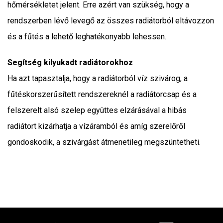
hőmérsékletet jelent. Erre azért van szükség, hogy a
rendszerben lévő levegő az összes radiátorból eltávozzon
és a fűtés a lehető leghatékonyabb lehessen.
Segítség kilyukadt radiátorokhoz
Ha azt tapasztalja, hogy a radiátorból víz szivárog, a
fűtéskorszerűsített rendszereknél a radiátorcsap és a
felszerelt alsó szelep együttes elzárásával a hibás
radiátort kizárhatja a vízáramból és amíg szerelőről
gondoskodik, a szivárgást átmenetileg megszüntetheti.