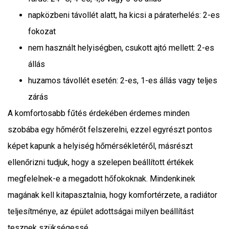
napközbeni távollét alatt, ha kicsi a páraterhelés: 2-es
fokozat
nem használt helyiségben, csukott ajtó mellett: 2-es
állás
huzamos távollét esetén: 2-es, 1-es állás vagy teljes
zárás
A komfortosabb fűtés érdekében érdemes minden
szobába egy hőmérőt felszerelni, ezzel egyrészt pontos
képet kapunk a helyiség hőmérsékletéről, másrészt
ellenőrizni tudjuk, hogy a szelepen beállított értékek
megfelelnek-e a megadott hőfokoknak. Mindenkinek
magának kell kitapasztalnia, hogy komfortérzete, a radiátor
teljesítménye, az épület adottságai milyen beállítást
tesznek szükségessé.