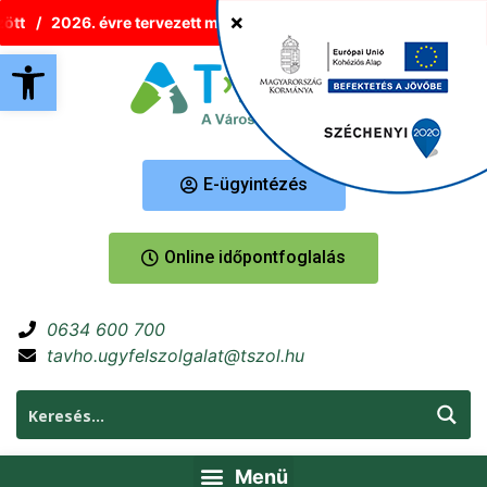
2026. évre tervezett melegvíz-korlátozások Tatabányán
Új
Eszköztár megnyitása
E-ügyintézés
Online időpontfoglalás
0634 600 700
tavho.ugyfelszolgalat@tszol.hu