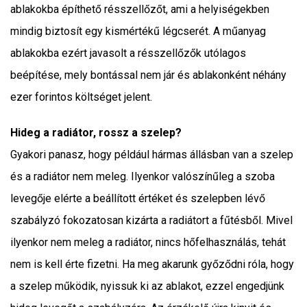
ablakokba építhető résszellőzőt, ami a helyiségekben
mindig biztosít egy kismértékű légcserét. A műanyag
ablakokba ezért javasolt a résszellőzők utólagos
beépítése, mely bontással nem jár és ablakonként néhány
ezer forintos költséget jelent.
Hideg a radiátor, rossz a szelep?
Gyakori panasz, hogy például hármas állásban van a szelep
és a radiátor nem meleg. Ilyenkor valószínűleg a szoba
levegője elérte a beállított értéket és szelepben lévő
szabályzó fokozatosan kizárta a radiátort a fűtésből. Mivel
ilyenkor nem meleg a radiátor, nincs hőfelhasználás, tehát
nem is kell érte fizetni. Ha meg akarunk győződni róla, hogy
a szelep működik, nyissuk ki az ablakot, ezzel engedjünk