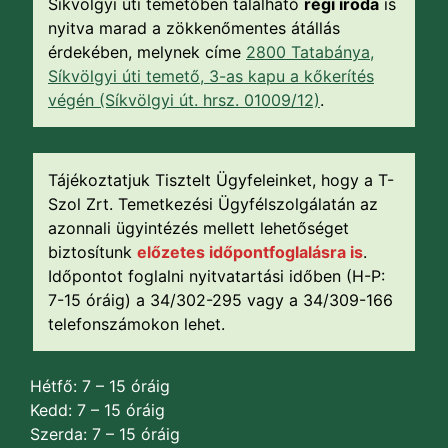
Síkvölgyi úti temetőben található
régi iroda
is
nyitva marad a zökkenőmentes átállás
érdekében, melynek címe
2800 Tatabánya,
Síkvölgyi úti temető, 3-as kapu a kőkerítés
végén (Síkvölgyi út. hrsz. 01009/12)
.
Tájékoztatjuk Tisztelt Ügyfeleinket, hogy a T-
Szol Zrt. Temetkezési Ügyfélszolgálatán az
azonnali ügyintézés mellett lehetőséget
biztosítunk
előzetes időpontfoglalásra is
.
Időpontot foglalni nyitvatartási időben (H-P:
7-15 óráig) a 34/302-295 vagy a 34/309-166
telefonszámokon lehet.
Hétfő: 7 – 15 óráig
Kedd: 7 – 15 óráig
Szerda: 7 – 15 óráig