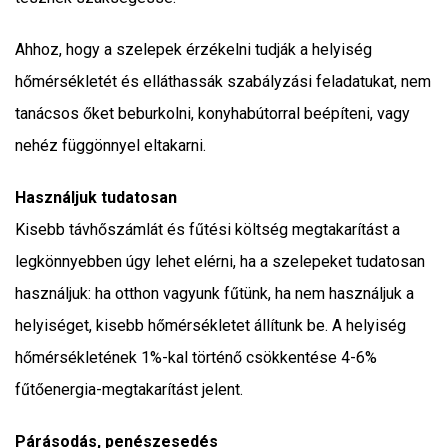
Ahhoz, hogy a szelepek érzékelni tudják a helyiség
hőmérsékletét és elláthassák szabályzási feladatukat, nem
tanácsos őket beburkolni, konyhabútorral beépíteni, vagy
nehéz függönnyel eltakarni.
Használjuk tudatosan
Kisebb távhőszámlát és fűtési költség megtakarítást a
legkönnyebben úgy lehet elérni, ha a szelepeket tudatosan
használjuk: ha otthon vagyunk fűtünk, ha nem használjuk a
helyiséget, kisebb hőmérsékletet állítunk be. A helyiség
hőmérsékletének 1%-kal történő csökkentése 4-6%
fűtőenergia-megtakarítást jelent.
Párásodás, penészesedés