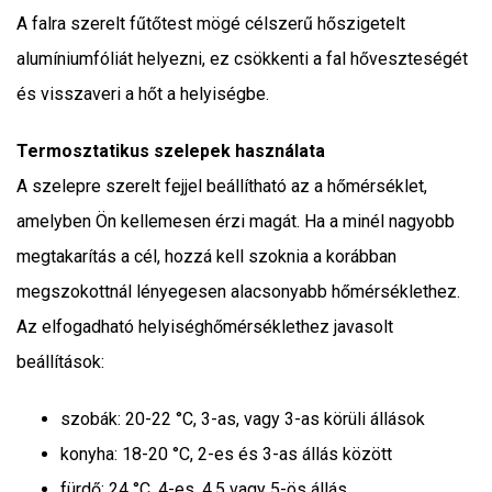
A falra szerelt fűtőtest mögé célszerű hőszigetelt
alumíniumfóliát helyezni, ez csökkenti a fal hőveszteségét
és visszaveri a hőt a helyiségbe.
Termosztatikus szelepek használata
A szelepre szerelt fejjel beállítható az a hőmérséklet,
amelyben Ön kellemesen érzi magát. Ha a minél nagyobb
megtakarítás a cél, hozzá kell szoknia a korábban
megszokottnál lényegesen alacsonyabb hőmérséklethez.
Az elfogadható helyiséghőmérséklethez javasolt
beállítások:
szobák: 20-22 °C, 3-as, vagy 3-as körüli állások
konyha: 18-20 °C, 2-es és 3-as állás között
fürdő: 24 °C, 4-es, 4,5 vagy 5-ös állás