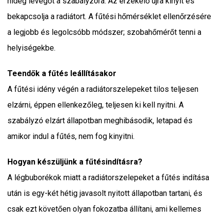
hideg levegőt a szabályzóra. Az érzékelő újra kinyit és
bekapcsolja a radiátort. A fűtési hőmérséklet ellenőrzésére
a legjobb és legolcsóbb módszer; szobahőmérőt tenni a
helyiségekbe.
Teendők a fűtés leállításakor
A fűtési idény végén a radiátorszelepeket tilos teljesen
elzárni, éppen ellenkezőleg, teljesen ki kell nyitni. A
szabályzó elzárt állapotban meghibásodik, letapad és
amikor indul a fűtés, nem fog kinyitni.
Hogyan készüljünk a fűtésindításra?
A légbuborékok miatt a radiátorszelepeket a fűtés indítása
után is egy-két hétig javasolt nyitott állapotban tartani, és
csak ezt követően olyan fokozatba állítani, ami kellemes