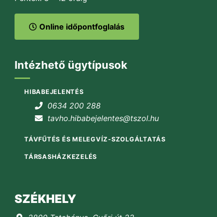
Online időpontfoglalás
Intézhető ügytípusok
HIBABEJELENTÉS
0634 200 288
tavho.hibabejelentes@tszol.hu
TÁVFŰTÉS ÉS MELEGVÍZ-SZOLGÁLTATÁS
TÁRSASHÁZKEZELÉS
SZÉKHELY