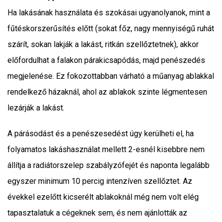
Ha lakásának használata és szokásai ugyanolyanok, mint a
fűtéskorszerűsítés előtt (sokat főz, nagy mennyiségű ruhát
szárít, sokan lakják a lakást, ritkán szellőztetnek), akkor
előfordulhat a falakon párakicsapódás, majd penészedés
megjelenése. Ez fokozottabban várható a műanyag ablakkal
rendelkező házaknál, ahol az ablakok szinte légmentesen
lezárják a lakást.
A párásodást és a penészesedést úgy kerülheti el, ha
folyamatos lakáshasználat mellett 2-esnél kisebbre nem
állítja a radiátorszelep szabályzófejét és naponta legalább
egyszer minimum 10 percig intenzíven szellőztet. Az
évekkel ezelőtt kicserélt ablakoknál még nem volt elég
tapasztalatuk a cégeknek sem, és nem ajánlották az