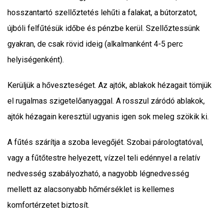
hosszantartó szellőztetés lehűti a falakat, a bútorzatot,
újbóli felfűtésük időbe és pénzbe kerül. Szellőztessünk
gyakran, de csak rövid ideig (alkalmanként 4-5 perc
helyiségenként).
Kerüljük a hőveszteséget. Az ajtók, ablakok hézagait tömjük
el rugalmas szigetelőanyaggal. A rosszul záródó ablakok,
ajtók hézagain keresztül ugyanis igen sok meleg szökik ki.
A fűtés szárítja a szoba levegőjét. Szobai párologtatóval,
vagy a fűtőtestre helyezett, vízzel teli edénnyel a relatív
nedvesség szabályozható, a nagyobb légnedvesség
mellett az alacsonyabb hőmérséklet is kellemes
komfortérzetet biztosít.