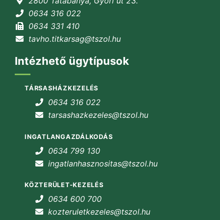
2800 Tatabánya, Győri út 23.
0634 316 022
0634 331 410
tavho.titkarsag@tszol.hu
Intézhető ügytípusok
TÁRSASHÁZKEZELÉS
0634 316 022
tarsashazkezeles@tszol.hu
INGATLANGAZDÁLKODÁS
0634 799 130
ingatlanhasznositas@tszol.hu
KÖZTERÜLET-KEZELÉS
0634 600 700
kozteruletkezeles@tszol.hu