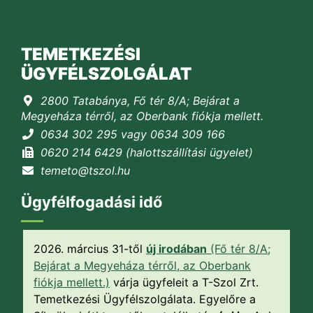
TEMETKEZÉSI
ÜGYFÉLSZOLGÁLAT
2800 Tatabánya, Fő tér 8/A; Bejárat a
Megyeháza térről, az Oberbank fiókja mellett.
0634 302 295 vagy 0634 309 166
0620 214 6429 (halottszállítási ügyelet)
temeto@tszol.hu
Ügyfélfogadási idő
2026. március 31-től
új irodában
(Fő tér 8/A;
Bejárat a Megyeháza térről, az Oberbank
fiókja mellett.)
várja ügyfeleit a T-Szol Zrt.
Temetkezési Ügyfélszolgálata. Egyelőre a