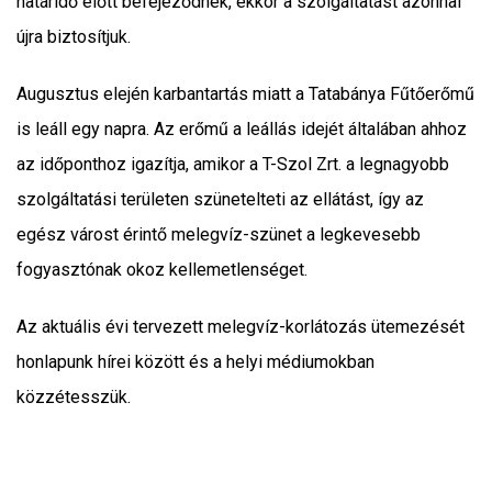
határidő előtt befejeződnek, ekkor a szolgáltatást azonnal
újra biztosítjuk.
Augusztus elején karbantartás miatt a Tatabánya Fűtőerőmű
is leáll egy napra. Az erőmű a leállás idejét általában ahhoz
az időponthoz igazítja, amikor a T-Szol Zrt. a legnagyobb
szolgáltatási területen szünetelteti az ellátást, így az
egész várost érintő melegvíz-szünet a legkevesebb
fogyasztónak okoz kellemetlenséget.
Az aktuális évi tervezett melegvíz-korlátozás ütemezését
honlapunk hírei között és a helyi médiumokban
közzétesszük.