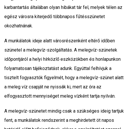
karbantartás általában olyan hibákat tár fel, melyek télen az
egész városra kiterjedő többnapos fűtésszünetet
okozhatnának.
A munkálatok ideje alatt városrészenként eltérő időben
szünetel a melegvíz-szolgáltatás. A melegvíz-szünetek
időpontjáról a helyi hírközlő eszközökben és honlapunkon
folyamatosan tájékoztatást adunk. Egyúttal felhívjuk a
tisztelt fogyasztók figyelmét, hogy a melegvíz-szünet alatt
a meleg víz csapját ne nyissák ki, mert az óra az
elfogyasztott mennyiséget meleg vízként tartja nyilván.
A melegvíz-szünetet mindig csak a szükséges ideig tartjuk
fent, a munkálatok rendszerint a meghirdetett öt napos