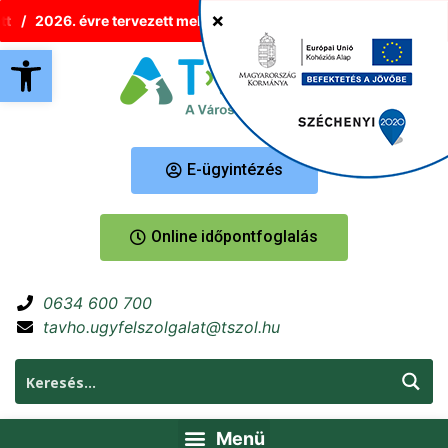
2026. évre tervezett melegvíz-korlátozások Tatabányán
Új 
Eszköztár megnyitása
E-ügyintézés
Online időpontfoglalás
0634 600 700
tavho.ugyfelszolgalat@tszol.hu