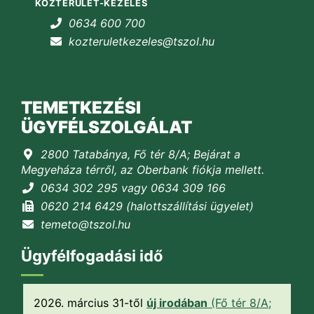
KÖZTERÜLET-KEZELÉS
0634 600 700
kozteruletkezeles@tszol.hu
TEMETKEZÉSI
ÜGYFÉLSZOLGÁLAT
2800 Tatabánya, Fő tér 8/A; Bejárat a
Megyeháza térről, az Oberbank fiókja mellett.
0634 302 295 vagy 0634 309 166
0620 214 6429 (halottszállítási ügyelet)
temeto@tszol.hu
Ügyfélfogadási idő
2026. március 31-től
új irodában
(Fő tér 8/A;