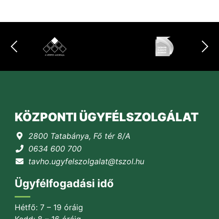
KÖZPONTI ÜGYFÉLSZOLGÁLAT
2800 Tatabánya, Fő tér 8/A
0634 600 700
tavho.ugyfelszolgalat@tszol.hu
Ügyfélfogadási idő
Hétfő: 7 – 19 óráig
Kedd: 8 – 16 óráig