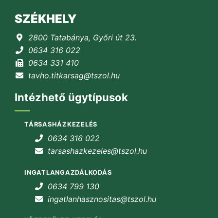
SZÉKHELY
2800 Tatabánya, Győri út 23.
0634 316 022
0634 331 410
tavho.titkarsag@tszol.hu
Intézhető ügytípusok
TÁRSASHÁZKEZELÉS
0634 316 022
tarsashazkezeles@tszol.hu
INGATLANGAZDÁLKODÁS
0634 799 130
ingatlanhasznositas@tszol.hu