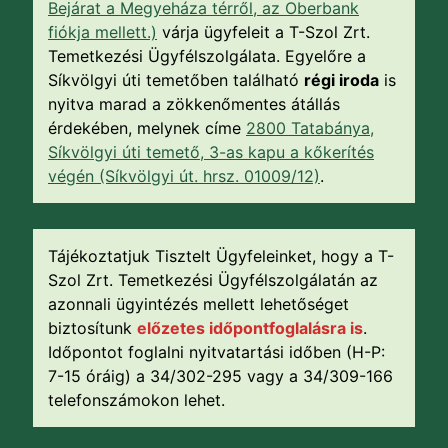
Bejárat a Megyeháza térről, az Oberbank
fiókja mellett.)
várja ügyfeleit a T-Szol Zrt.
Temetkezési Ügyfélszolgálata. Egyelőre a
Síkvölgyi úti temetőben található
régi iroda
is
nyitva marad a zökkenőmentes átállás
érdekében, melynek címe
2800 Tatabánya,
Síkvölgyi úti temető, 3-as kapu a kőkerítés
végén (Síkvölgyi út. hrsz. 01009/12)
.
Tájékoztatjuk Tisztelt Ügyfeleinket, hogy a T-
Szol Zrt. Temetkezési Ügyfélszolgálatán az
azonnali ügyintézés mellett lehetőséget
biztosítunk
előzetes időpontfoglalásra is
.
Időpontot foglalni nyitvatartási időben (H-P:
7-15 óráig) a 34/302-295 vagy a 34/309-166
telefonszámokon lehet.