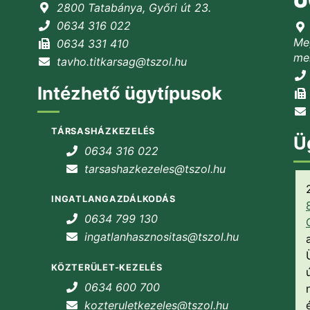
Ü
2800 Tatabánya, Győri út 23.
0634 316 022
Meg
0634 331 410
mel
tavho.titkarsag@tszol.hu
Intézhető ügytípusok
TÁRSASHÁZKEZELÉS
Ü
0634 316 022
tarsashazkezeles@tszol.hu
INGATLANGAZDÁLKODÁS
0634 799 130
ingatlanhasznositas@tszol.hu
KÖZTERÜLET-KEZELÉS
0634 600 700
kozteruletkezeles@tszol.hu