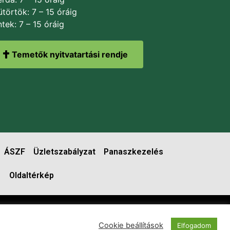
törtök: 7 – 15 óráig
tek: 7 – 15 óráig
Temetők nyitvatartási rendje
ÁSZF
Üzletszabályzat
Panaszkezelés
Oldaltérkép
Cookie beállítások
Elfogadom