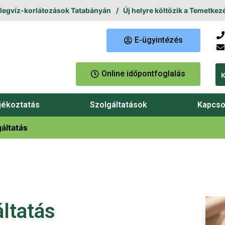
víz-korlátozások Tatabányán
Új helyre költözik a Temetkezési Ü
E-ügyintézés
Online időpontfoglalás
jékoztatás
Szolgáltatások
Kapcso
gáltatás
áltatás