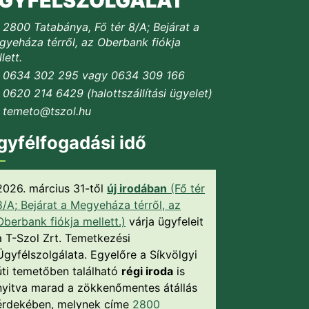
GYFÉLSZOLGÁLAT
2800 Tatabánya, Fő tér 8/A; Bejárat a
yeháza térről, az Oberbank fiókja
lett.
0634 302 295 vagy 0634 309 166
0620 214 6429 (halottszállítási ügyelet)
temeto@tszol.hu
gyfélfogadási idő
2026. március 31-től
új irodában
(Fő tér
8/A; Bejárat a Megyeháza térről, az
Oberbank fiókja mellett.)
várja ügyfeleit
a T-Szol Zrt. Temetkezési
Ügyfélszolgálata. Egyelőre a Síkvölgyi
úti temetőben található
régi iroda
is
nyitva marad a zökkenőmentes átállás
érdekében, melynek címe
2800