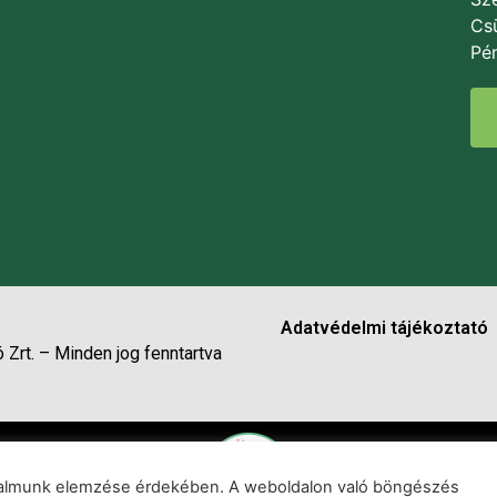
Csü
Pén
Adatvédelmi tájékoztató
 Zrt. – Minden jog fenntartva
rgalmunk elemzése érdekében. A weboldalon való böngészés