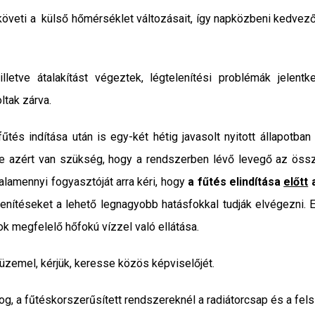
 követi a külső hőmérséklet változásait, így napközbeni kedve
illetve átalakítást végeztek, légtelenítési problémák jelen
ltak zárva.
űtés indítása után is egy-két hétig javasolt nyitott állapotban
Erre azért van szükség, hogy a rendszerben lévő levegő az öss
lamennyi fogyasztóját arra kéri, hogy
a fűtés elindítása
előtt
a
enítéseket a lehető legnagyobb hatásfokkal tudják elvégezni.
rok megfelelő hőfokú vízzel való ellátása.
zemel, kérjük, keresse közös képviselőjét.
árog, a fűtéskorszerűsített rendszereknél a radiátorcsap és a fel