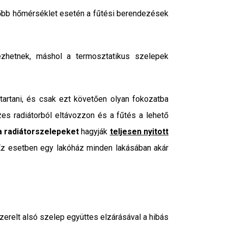
zőbb hőmérséklet esetén a fűtési berendezések
tkezhetnek, máshol a termosztatikus szelepek
 tartani, és csak ezt követően olyan fokozatba
zes radiátorból eltávozzon és a fűtés a lehető
 radiátorszelepeket
hagyják
teljesen nyitott
 Ez esetben egy lakóház minden lakásában akár
szerelt alsó szelep együttes elzárásával a hibás