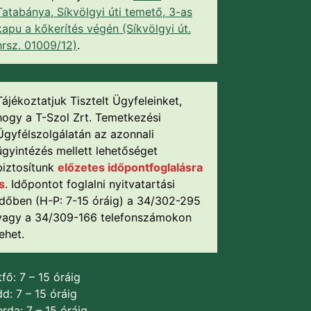
Tatabánya, Síkvölgyi úti temető, 3-as
kapu a kőkerítés végén (Síkvölgyi út.
hrsz. 01009/12)
.
Tájékoztatjuk Tisztelt Ügyfeleinket,
hogy a T-Szol Zrt. Temetkezési
Ügyfélszolgálatán az azonnali
ügyintézés mellett lehetőséget
biztosítunk
előzetes időpontfoglalásra
is
. Időpontot foglalni nyitvatartási
időben (H-P: 7-15 óráig) a 34/302-295
vagy a 34/309-166 telefonszámokon
lehet.
fő: 7 – 15 óráig
d: 7 – 15 óráig
rda: 7 – 15 óráig