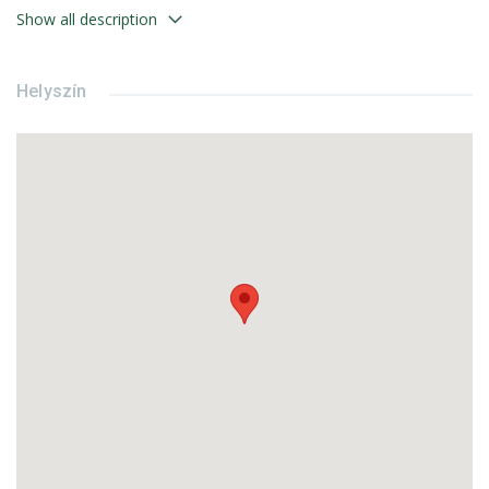
előfordulhat. Parkolás az épület körül közterületen kiépített
Show all description
fizetés parkolókban megoldható.
Az ingatlan megtekinthető munkanapokon, előzetes telefonos
Helyszín
egyeztetés után.