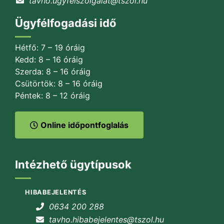
tavho.ugyfelszolgalat@tszol.hu
Ügyfélfogadási idő
Hétfő: 7 – 19 óráig
Kedd: 8 – 16 óráig
Szerda: 8 – 16 óráig
Csütörtök: 8 – 16 óráig
Péntek: 8 – 12 óráig
Online időpontfoglalás
Intézhető ügytípusok
HIBABEJELENTÉS
0634 200 288
tavho.hibabejelentes@tszol.hu