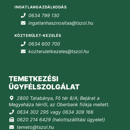
INGATLANGAZDÁLKODÁS
0634 799 130
ingatlanhasznositas@tszol.hu
KÖZTERÜLET-KEZELÉS
0634 600 700
kozteruletkezeles@tszol.hu
TEMETKEZÉSI
ÜGYFÉLSZOLGÁLAT
2800 Tatabánya, Fő tér 8/A; Bejárat a
Megyeháza térről, az Oberbank fiókja mellett.
0634 302 295 vagy 0634 309 166
0620 214 6429 (halottszállítási ügyelet)
temeto@tszol.hu