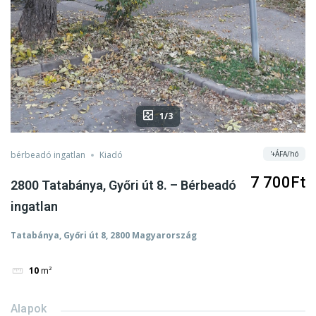
1/3
'+ÁFA/hó
bérbeadó ingatlan
Kiadó
7 700Ft
2800 Tatabánya, Győri út 8. – Bérbeadó
ingatlan
Tatabánya, Győri út 8, 2800 Magyarország
10
m²
Alapok