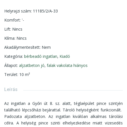
Helyrajzi szám
:
11185/2/A-33
Komfort
:
'-
Lift
:
Nincs
Klíma
:
Nincs
Akadálymentesített
:
Nem
Kategória
:
bérbeadó ingatlan
,
Kiadó
Állapot
:
aljzatbeton jó
,
falak vakolata hiányos
Terület
:
10
m²
Leírás
Az ingatlan a Győri út 8. sz. alatt, téglaépület pince szintjén
található lépcsőházi bejárattal. Tároló helyiségként funkcionált.
Padozata aljzatbeton. Az ingatlan kiválóan alkalmas tárolási
célra. A helyiség pince szinti elhelyezkedése miatt vizesedés