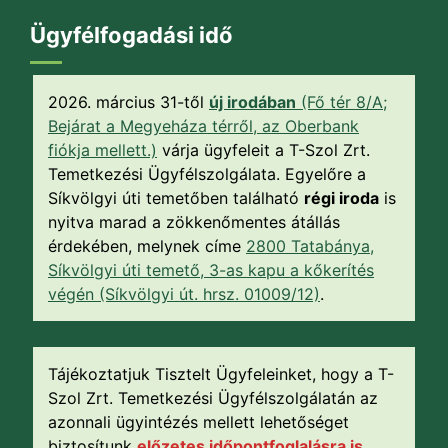
Ügyfélfogadási idő
2026. március 31-től
új irodában
(Fő tér 8/A;
Bejárat a Megyeháza térről, az Oberbank
fiókja mellett.)
várja ügyfeleit a T-Szol Zrt.
Temetkezési Ügyfélszolgálata. Egyelőre a
Síkvölgyi úti temetőben található
régi iroda
is
nyitva marad a zökkenőmentes átállás
érdekében, melynek címe
2800 Tatabánya,
Síkvölgyi úti temető, 3-as kapu a kőkerítés
végén (Síkvölgyi út. hrsz. 01009/12)
.
Tájékoztatjuk Tisztelt Ügyfeleinket, hogy a T-
Szol Zrt. Temetkezési Ügyfélszolgálatán az
azonnali ügyintézés mellett lehetőséget
biztosítunk
előzetes időpontfoglalásra is
.