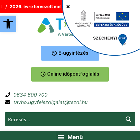
t
2026. évre tervezett melegvíz-korlátozások Tatabányán
Ú
Eszköztár megnyitása
E-ügyintézés
Online időpontfoglalás
0634 600 700
tavho.ugyfelszolgalat@tszol.hu