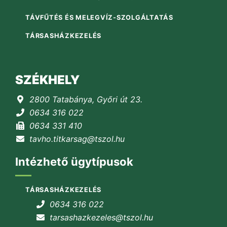
TÁVFŰTÉS ÉS MELEGVÍZ-SZOLGÁLTATÁS
TÁRSASHÁZKEZELÉS
SZÉKHELY
2800 Tatabánya, Győri út 23.
0634 316 022
0634 331 410
tavho.titkarsag@tszol.hu
Intézhető ügytípusok
TÁRSASHÁZKEZELÉS
0634 316 022
tarsashazkezeles@tszol.hu