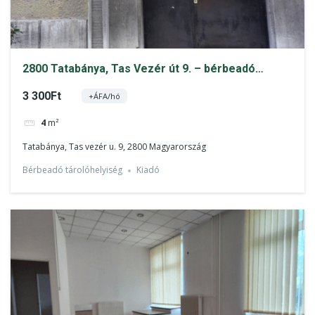
2800 Tatabánya, Tas Vezér út 9. – bérbeadó
tárolóhelyiség
3 300Ft
+ÁFA/hó
4
m²
Tatabánya, Tas vezér u. 9, 2800 Magyarország
Bérbeadó tárolóhelyiség
Kiadó