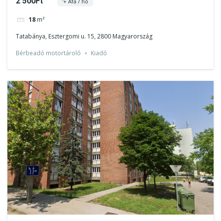
2 500Ft
'+ Áfa / hó
18
m²
Tatabánya, Esztergomi u. 15, 2800 Magyarország
Bérbeadó motortároló
Kiadó