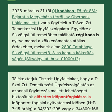
2026. március 31-től
új irodában
(Fő tér 8/A;
Bejárat a Megyeháza térről, az Oberbank
fiókja mellett.)
várja ügyfeleit a T-Szol Zrt.
Temetkezési Ügyfélszolgálata. Egyelőre a
Síkvölgyi úti temetőben található
régi iroda
is
nyitva marad a zökkenőmentes átállás
érdekében, melynek címe
2800 Tatabánya,
Síkvölgyi úti temető, 3-as kapu a kőkerítés
végén (Síkvölgyi út. hrsz. 01009/12)
.
Tájékoztatjuk Tisztelt Ügyfeleinket, hogy a T-
Szol Zrt. Temetkezési Ügyfélszolgálatán az
azonnali ügyintézés mellett lehetőséget
biztosítunk
előzetes időpontfoglalásra is
.
Időpontot foglalni nyitvatartási időben (H-P:
7-15 óráig) a 34/302-295 vagy a 34/309-166