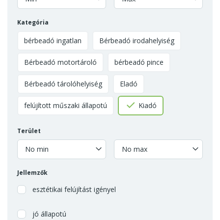
Kategória
bérbeadó ingatlan
Bérbeadó irodahelyiség
Bérbeadó motortároló
bérbeadó pince
Bérbeadó tárolóhelyiség
Eladó
felújított műszaki állapotú
Kiadó
Terület
No min
No max
Jellemzők
esztétikai felújítást igényel
jó állapotú