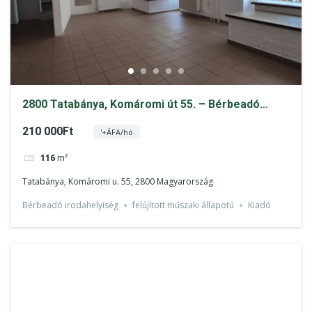
2800 Tatabánya, Komáromi út 55. – Bérbeadó
üzlethelyiség
210 000Ft
'+ÁFA/hó
116
m²
Tatabánya, Komáromi u. 55, 2800 Magyarország
Bérbeadó irodahelyiség
felújított műszaki állapotú
Kiadó