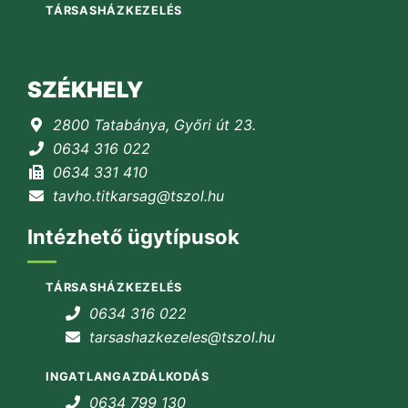
TÁRSASHÁZKEZELÉS
SZÉKHELY
2800 Tatabánya, Győri út 23.
0634 316 022
0634 331 410
tavho.titkarsag@tszol.hu
Intézhető ügytípusok
TÁRSASHÁZKEZELÉS
0634 316 022
tarsashazkezeles@tszol.hu
INGATLANGAZDÁLKODÁS
0634 799 130