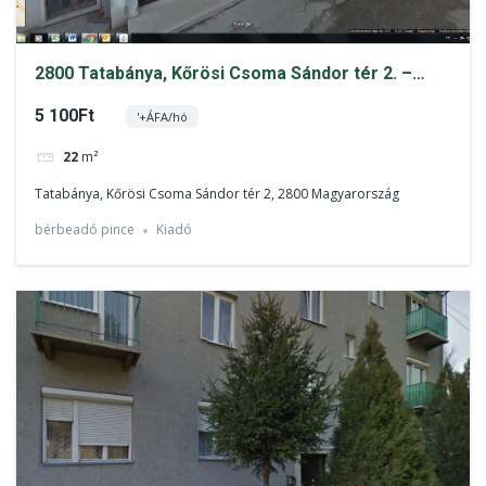
2800 Tatabánya, Kőrösi Csoma Sándor tér 2. –
bérbeadó pince ingatlan
5 100Ft
'+ÁFA/hó
22
m²
Tatabánya, Kőrösi Csoma Sándor tér 2, 2800 Magyarország
bérbeadó pince
Kiadó