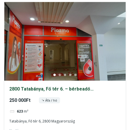
2800 Tatabánya, Fő tér 6. – bérbeadó
üzlethelyiség (a-1)
250 000Ft
'+ Áfa / hó
623
m²
Tatabánya, Fő tér 6, 2800 Magyarország