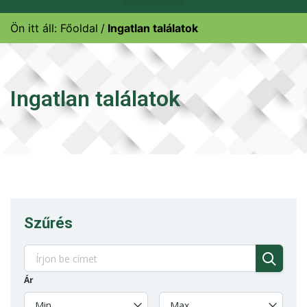
Ön itt áll:
Főoldal
Ingatlan találatok
Ingatlan találatok
Szűrés
Ár
Min
Max