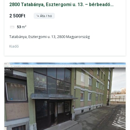
2800 Tatabánya, Esztergomi u. 13. – bérbeadó
teremgarázsban tároló rész
2 500Ft
'+ Áfa / hó
53
m²
Tatabánya, Esztergomi u. 13, 2800 Magyarország
Kiadó