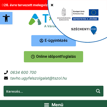
e tervezett melegvíz-korlátozások Tatabányán
Új helyre költö
Eszköztár megnyitása
E-ügyintézés
Online időpontfoglalás
0634 600 700
tavho.ugyfelszolgalat@tszol.hu