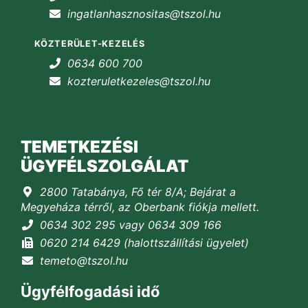
ingatlanhasznositas@tszol.hu
KÖZTERÜLET-KEZELÉS
0634 600 700
kozteruletkezeles@tszol.hu
TEMETKEZÉSI
ÜGYFÉLSZOLGÁLAT
2800 Tatabánya, Fő tér 8/A; Bejárat a
Megyeháza térről, az Oberbank fiókja mellett.
0634 302 295 vagy 0634 309 166
0620 214 6429 (halottszállítási ügyelet)
temeto@tszol.hu
Ügyfélfogadási idő