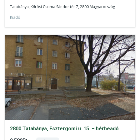
Tatabánya, Kőrösi Csoma Sándor tér 7, 2800 Magyarország
Kiadó
2800 Tatabánya, Esztergomi u. 15. – bérbeadó
motorbeállló