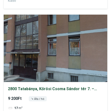
Kiadó
2800 Tatabánya, Kőrösi Csoma Sándor tér 7. –
bérbeadó tároló ingatlan
9 200Ft
'+ Áfa / hó
17
m²