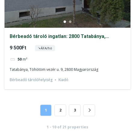
Bérbeadó tároló ingatlan: 2800 Tatabánya,
Töhötöm V. 9.
9 500Ft
'+ÁFA/hó
50
m²
Tatabánya, Töhötöm vezér u. 9, 2800 Magyarország
Bérbeadó tárolóhelyiség
Kiadó
1
2
3
1 - 10 of 21 properties