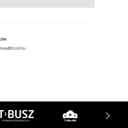
 cím
livia@tszol.hu