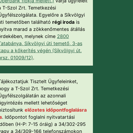
Oberbank fiókja mellett.)
várja ügyfeleit
a T-Szol Zrt. Temetkezési
Ügyfélszolgálata. Egyelőre a Síkvölgyi
úti temetőben található
régi iroda
is
nyitva marad a zökkenőmentes átállás
érdekében, melynek címe
2800
Tatabánya, Síkvölgyi úti temető, 3-as
kapu a kőkerítés végén (Síkvölgyi út.
hrsz. 01009/12)
.
Tájékoztatjuk Tisztelt Ügyfeleinket,
hogy a T-Szol Zrt. Temetkezési
Ügyfélszolgálatán az azonnali
ügyintézés mellett lehetőséget
biztosítunk
előzetes időpontfoglalásra
is
. Időpontot foglalni nyitvatartási
időben (H-P: 7-15 óráig) a 34/302-295
vagy a 34/309-166 telefonszámokon