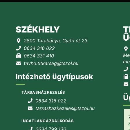
SZÉKHELY
T
Ü
2800 Tatabánya, Győri út 23.
0634 316 022
Meg
0634 331 410
mel
tavho.titkarsag@tszol.hu
Intézhető ügytípusok
TÁRSASHÁZKEZELÉS
Ü
0634 316 022
tarsashazkezeles@tszol.hu
INGATLANGAZDÁLKODÁS
0634 799 130