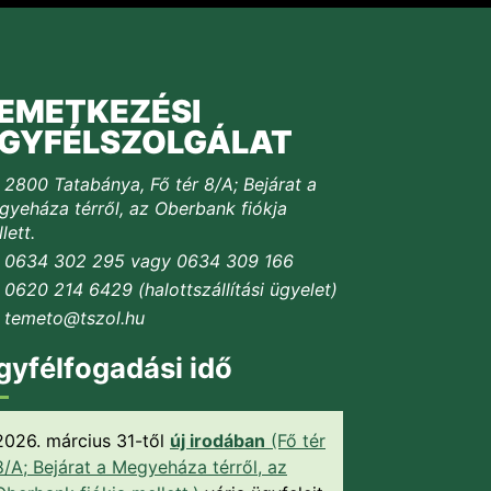
EMETKEZÉSI
GYFÉLSZOLGÁLAT
2800 Tatabánya, Fő tér 8/A; Bejárat a
yeháza térről, az Oberbank fiókja
lett.
0634 302 295 vagy 0634 309 166
0620 214 6429 (halottszállítási ügyelet)
temeto@tszol.hu
gyfélfogadási idő
2026. március 31-től
új irodában
(Fő tér
8/A; Bejárat a Megyeháza térről, az