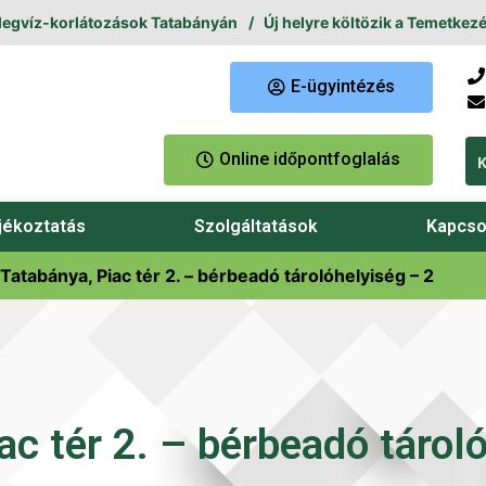
egvíz-korlátozások Tatabányán
Új helyre költözik a Temetkezési
E-ügyintézés
Online időpontfoglalás
jékoztatás
Szolgáltatások
Kapcso
Tatabánya, Piac tér 2. – bérbeadó tárolóhelyiség – 2
c tér 2. – bérbeadó tárol