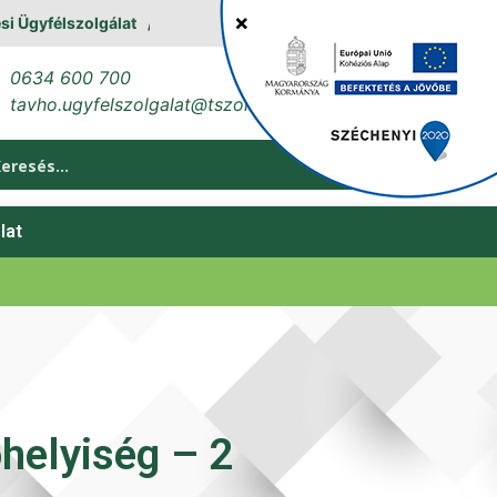
 Ügyfélszolgálat
0634 600 700
tavho.ugyfelszolgalat@tszol.hu
lat
óhelyiség – 2