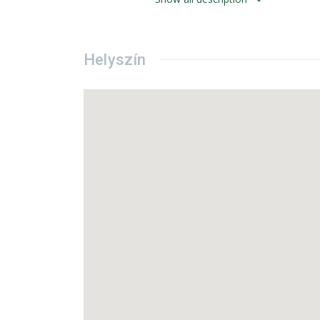
A helyiség elhelyezkedéséből adódóa
Parkolási lehetőség az ingatlan 
telefonos egyeztetés után.
Helyszín