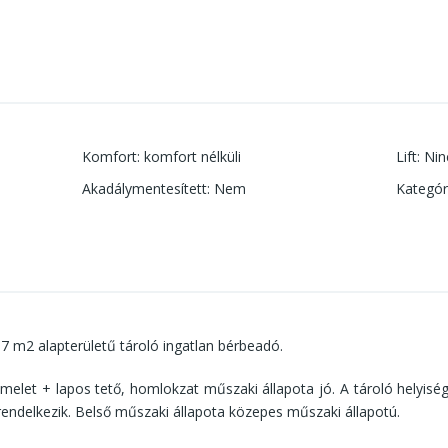
Komfort
:
komfort nélküli
Lift
:
Nin
Akadálymentesített
:
Nem
Kategór
 7 m2 alapterületű tároló ingatlan bérbeadó.
 emelet + lapos tető, homlokzat műszaki állapota jó. A tároló helyisé
 rendelkezik. Belső műszaki állapota közepes műszaki állapotú.