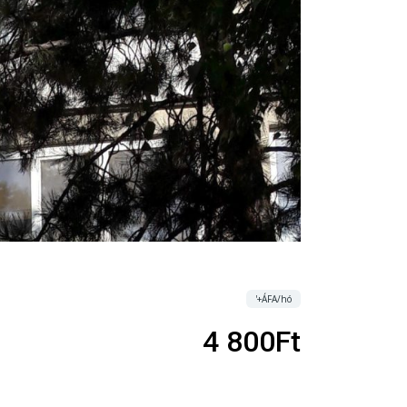
'+ÁFA/hó
4 800Ft