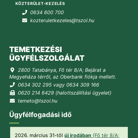
KÖZTERÜLET-KEZELÉS
0634 600 700
kozteruletkezeles@tszol.hu
TEMETKEZÉSI
ÜGYFÉLSZOLGÁLAT
2800 Tatabánya, Fő tér 8/A; Bejárat a
Megyeháza térről, az Oberbank fiókja mellett.
0634 302 295 vagy 0634 309 166
0620 214 6429 (halottszállítási ügyelet)
temeto@tszol.hu
Ügyfélfogadási idő
2026. március 31-től
új irodában
(Fő tér 8/A;