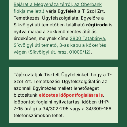
Bejárat a Megyeháza térről, az Oberbank
fiókja mellett.)
várja ügyfeleit a T-Szol Zrt.
Temetkezési Ügyfélszolgálata. Egyelőre a
Síkvölgyi úti temetőben található
régi iroda
is
nyitva marad a zökkenőmentes átállás
érdekében, melynek címe
2800 Tatabánya,
Síkvölgyi úti temető, 3-as kapu a kőkerítés
végén (Síkvölgyi út. hrsz. 01009/12)
.
Tájékoztatjuk Tisztelt Ügyfeleinket, hogy a T-
Szol Zrt. Temetkezési Ügyfélszolgálatán az
azonnali ügyintézés mellett lehetőséget
biztosítunk
előzetes időpontfoglalásra is
.
Időpontot foglalni nyitvatartási időben (H-P:
7-15 óráig) a 34/302-295 vagy a 34/309-166
telefonszámokon lehet.