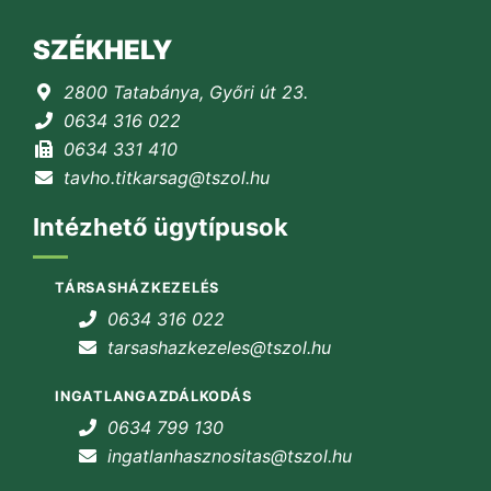
SZÉKHELY
2800 Tatabánya, Győri út 23.
0634 316 022
0634 331 410
tavho.titkarsag@tszol.hu
Intézhető ügytípusok
TÁRSASHÁZKEZELÉS
0634 316 022
tarsashazkezeles@tszol.hu
INGATLANGAZDÁLKODÁS
0634 799 130
ingatlanhasznositas@tszol.hu