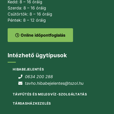
Kedd: 8 – 16 óráig
Szerda: 8 – 16 óráig
Csütörtök: 8 – 16 óráig
Péntek: 8 – 12 óráig
Online időpontfoglalás
Intézhető ügytípusok
HIBABEJELENTÉS
0634 200 288
tavho.hibabejelentes@tszol.hu
TÁVFŰTÉS ÉS MELEGVÍZ-SZOLGÁLTATÁS
TÁRSASHÁZKEZELÉS