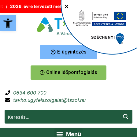
2026. évre tervezett melegvíz-korlátozások Tatabányán
Új 
Eszköztár megnyitása
E-ügyintézés
Online időpontfoglalás
0634 600 700
tavho.ugyfelszolgalat@tszol.hu