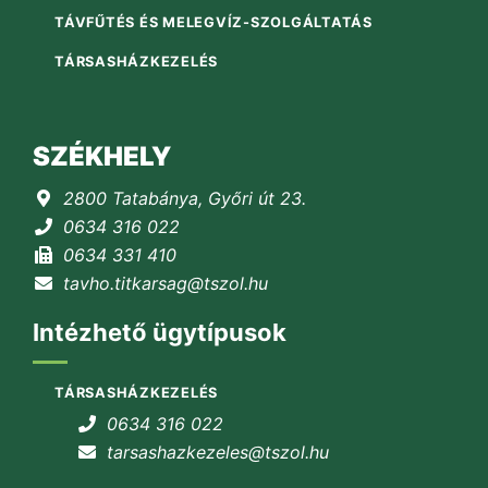
TÁVFŰTÉS ÉS MELEGVÍZ-SZOLGÁLTATÁS
TÁRSASHÁZKEZELÉS
SZÉKHELY
2800 Tatabánya, Győri út 23.
0634 316 022
0634 331 410
tavho.titkarsag@tszol.hu
Intézhető ügytípusok
TÁRSASHÁZKEZELÉS
0634 316 022
tarsashazkezeles@tszol.hu