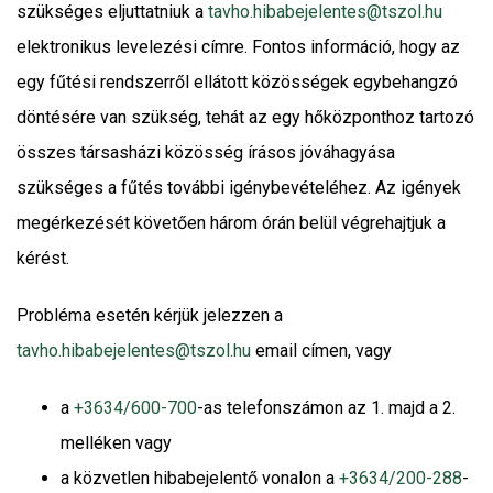
szükséges eljuttatniuk a
tavho.hibabejelentes@tszol.hu
elektronikus levelezési címre. Fontos információ, hogy az
egy fűtési rendszerről ellátott közösségek egybehangzó
döntésére van szükség, tehát az egy hőközponthoz tartozó
összes társasházi közösség írásos jóváhagyása
szükséges a fűtés további igénybevételéhez. Az igények
megérkezését követően három órán belül végrehajtjuk a
kérést.
Probléma esetén kérjük jelezzen a
tavho.hibabejelentes@tszol.hu
email címen, vagy
a
+3634/600-700
-as telefonszámon az 1. majd a 2.
melléken vagy
a közvetlen hibabejelentő vonalon a
+3634/200-288
-