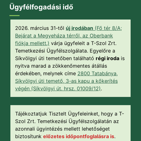
Ügyfélfogadási idő
2026. március 31-től
új irodában
(Fő tér 8/A;
Bejárat a Megyeháza térről, az Oberbank
fiókja mellett.)
várja ügyfeleit a T-Szol Zrt.
Temetkezési Ügyfélszolgálata. Egyelőre a
Síkvölgyi úti temetőben található
régi iroda
is
nyitva marad a zökkenőmentes átállás
érdekében, melynek címe
2800 Tatabánya,
Síkvölgyi úti temető, 3-as kapu a kőkerítés
végén (Síkvölgyi út. hrsz. 01009/12)
.
Tájékoztatjuk Tisztelt Ügyfeleinket, hogy a T-
Szol Zrt. Temetkezési Ügyfélszolgálatán az
azonnali ügyintézés mellett lehetőséget
biztosítunk
előzetes időpontfoglalásra is
.