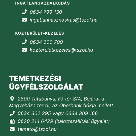
INGATLANGAZDÁLKODÁS
0634 799 130
ingatlanhasznositas@tszol.hu
KÖZTERÜLET-KEZELÉS
0634 600 700
kozteruletkezeles@tszol.hu
TEMETKEZÉSI
ÜGYFÉLSZOLGÁLAT
2800 Tatabánya, Fő tér 8/A; Bejárat a
Megyeháza térről, az Oberbank fiókja mellett.
0634 302 295 vagy 0634 309 166
0620 214 6429 (halottszállítási ügyelet)
temeto@tszol.hu