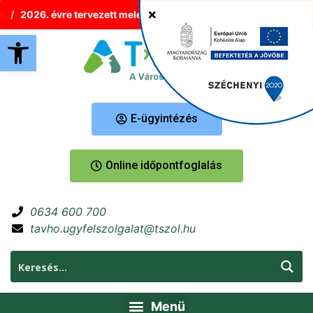
2026. évre tervezett melegvíz-korlátozások Tatabányán
Új h
Eszköztár megnyitása
E-ügyintézés
Online időpontfoglalás
0634 600 700
tavho.ugyfelszolgalat@tszol.hu