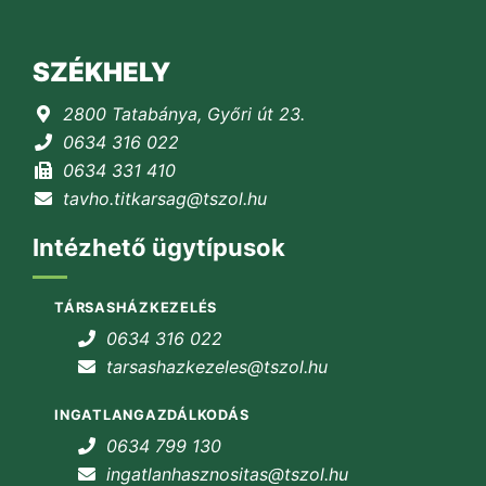
SZÉKHELY
2800 Tatabánya, Győri út 23.
0634 316 022
0634 331 410
tavho.titkarsag@tszol.hu
Intézhető ügytípusok
TÁRSASHÁZKEZELÉS
0634 316 022
tarsashazkezeles@tszol.hu
INGATLANGAZDÁLKODÁS
0634 799 130
ingatlanhasznositas@tszol.hu