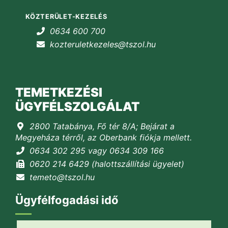
KÖZTERÜLET-KEZELÉS
0634 600 700
kozteruletkezeles@tszol.hu
TEMETKEZÉSI
ÜGYFÉLSZOLGÁLAT
2800 Tatabánya, Fő tér 8/A; Bejárat a
Megyeháza térről, az Oberbank fiókja mellett.
0634 302 295 vagy 0634 309 166
0620 214 6429 (halottszállítási ügyelet)
temeto@tszol.hu
Ügyfélfogadási idő