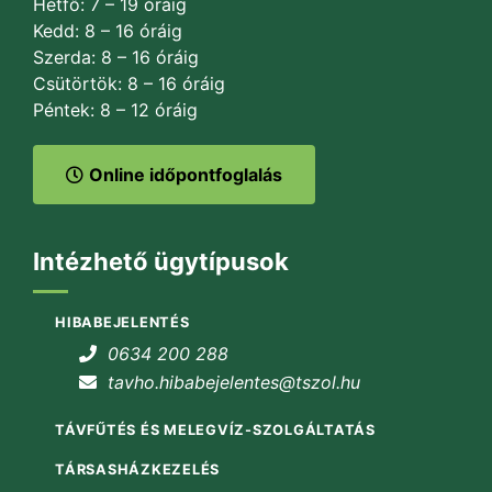
Hétfő: 7 – 19 óráig
Kedd: 8 – 16 óráig
Szerda: 8 – 16 óráig
Csütörtök: 8 – 16 óráig
Péntek: 8 – 12 óráig
Online időpontfoglalás
Intézhető ügytípusok
HIBABEJELENTÉS
0634 200 288
tavho.hibabejelentes@tszol.hu
TÁVFŰTÉS ÉS MELEGVÍZ-SZOLGÁLTATÁS
TÁRSASHÁZKEZELÉS