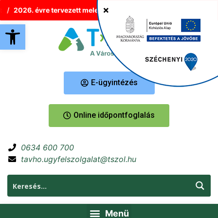
2026. évre tervezett melegvíz-korlátozások Tatabányán
Új h
Eszköztár megnyitása
E-ügyintézés
Online időpontfoglalás
0634 600 700
tavho.ugyfelszolgalat@tszol.hu