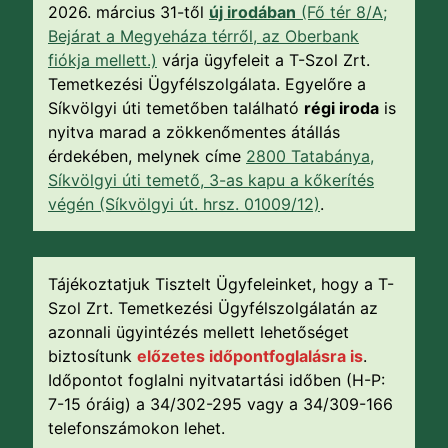
2026. március 31-től
új irodában
(Fő tér 8/A;
Bejárat a Megyeháza térről, az Oberbank
fiókja mellett.)
várja ügyfeleit a T-Szol Zrt.
Temetkezési Ügyfélszolgálata. Egyelőre a
Síkvölgyi úti temetőben található
régi iroda
is
nyitva marad a zökkenőmentes átállás
érdekében, melynek címe
2800 Tatabánya,
Síkvölgyi úti temető, 3-as kapu a kőkerítés
végén (Síkvölgyi út. hrsz. 01009/12)
.
Tájékoztatjuk Tisztelt Ügyfeleinket, hogy a T-
Szol Zrt. Temetkezési Ügyfélszolgálatán az
azonnali ügyintézés mellett lehetőséget
biztosítunk
előzetes időpontfoglalásra is
.
Időpontot foglalni nyitvatartási időben (H-P:
7-15 óráig) a 34/302-295 vagy a 34/309-166
telefonszámokon lehet.