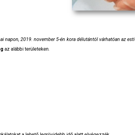
ai napon, 2019. november 5-én kora délutántól várhatóan az esti
og
az alábbi területeken.
álatokat a lehető legrövidebb idő alatt elvégezzék.