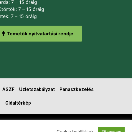
rda: 7 – 15 óráig
törtök: 7 – 15 óráig
tek: 7 – 15 óráig
Temetők nyitvatartási rendje
ÁSZF
Üzletszabályzat
Panaszkezelés
Oldaltérkép
Cookie beállítások
Elfogadom