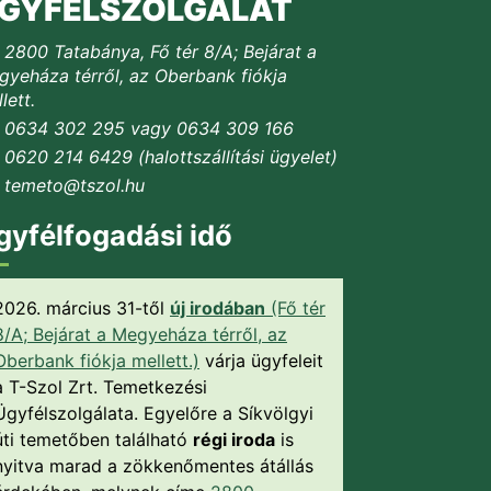
GYFÉLSZOLGÁLAT
2800 Tatabánya, Fő tér 8/A; Bejárat a
yeháza térről, az Oberbank fiókja
lett.
0634 302 295 vagy 0634 309 166
0620 214 6429 (halottszállítási ügyelet)
temeto@tszol.hu
gyfélfogadási idő
2026. március 31-től
új irodában
(Fő tér
8/A; Bejárat a Megyeháza térről, az
Oberbank fiókja mellett.)
várja ügyfeleit
a T-Szol Zrt. Temetkezési
Ügyfélszolgálata. Egyelőre a Síkvölgyi
úti temetőben található
régi iroda
is
nyitva marad a zökkenőmentes átállás