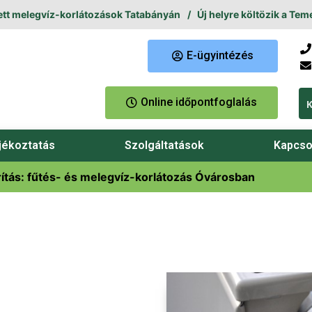
elegvíz-korlátozások Tatabányán
Új helyre költözik a Temetkez
E-ügyintézés
Online időpontfoglalás
jékoztatás
Szolgáltatások
Kapcso
tás: fűtés- és melegvíz-korlátozás Óvárosban