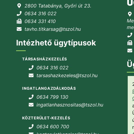
Ü
2800 Tatabánya, Győri út 23.
0634 316 022
Meg
0634 331 410
mel
tavho.titkarsag@tszol.hu
Intézhető ügytípusok
TÁRSASHÁZKEZELÉS
Ü
0634 316 022
tarsashazkezeles@tszol.hu
INGATLANGAZDÁLKODÁS
0634 799 130
ingatlanhasznositas@tszol.hu
KÖZTERÜLET-KEZELÉS
0634 600 700