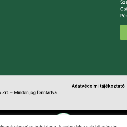
Sze
Csü
Pén
Adatvédelmi tájékoztató
 Zrt. – Minden jog fenntartva
rgalmunk elemzése érdekében. A weboldalon való böngészés