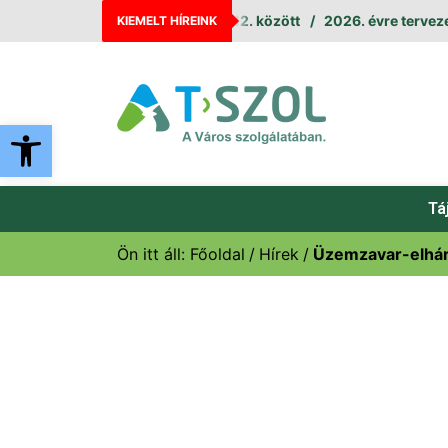
ves leállás augusztus 11. és 12. között
2026. évre tervezett m
KIEMELT HÍREINK
Eszköztár megnyitása
Tá
Ön itt áll:
Főoldal
Hírek
Üzemzavar-elhárí