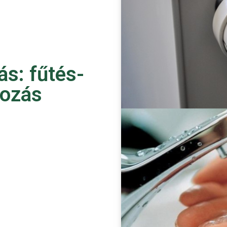
ás: fűtés-
tozás