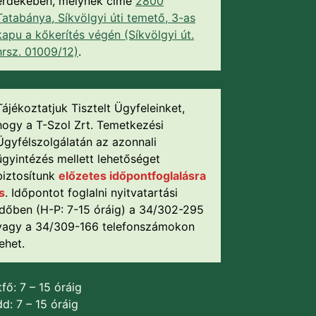
érdekében, melynek címe
2800
Tatabánya, Síkvölgyi úti temető, 3-as
kapu a kőkerítés végén (Síkvölgyi út.
hrsz. 01009/12)
.
Tájékoztatjuk Tisztelt Ügyfeleinket,
hogy a T-Szol Zrt. Temetkezési
Ügyfélszolgálatán az azonnali
ügyintézés mellett lehetőséget
biztosítunk
előzetes időpontfoglalásra
is
. Időpontot foglalni nyitvatartási
időben (H-P: 7-15 óráig) a 34/302-295
vagy a 34/309-166 telefonszámokon
lehet.
fő: 7 – 15 óráig
d: 7 – 15 óráig