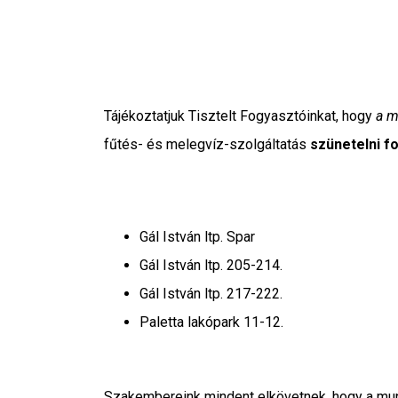
Tájékoztatjuk Tisztelt Fogyasztóinkat, hogy
a m
fűtés- és melegvíz-szolgáltatás
szünetelni f
Gál István ltp. Spar
Gál István ltp. 205-214.
Gál István ltp. 217-222.
Paletta lakópark 11-12.
Szakembereink mindent elkövetnek, hogy a munk