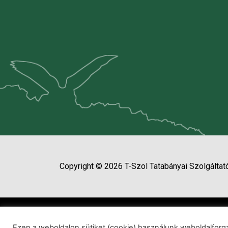
Copyright © 2026 T-Szol Tatabányai Szolgáltató
Ezen a weboldalon sütiket (cookie) használunk weboldalfo