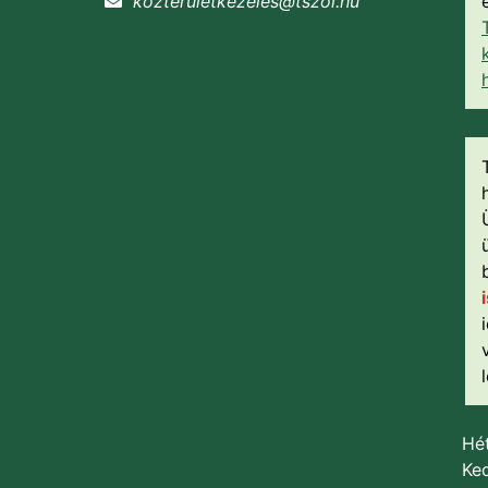
kozteruletkezeles@tszol.hu
Hét
Ked