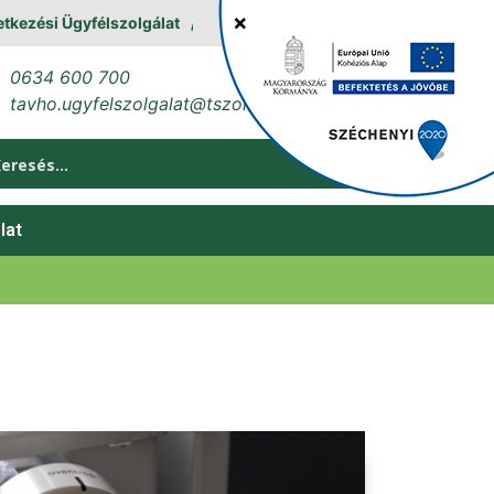
ési Ügyfélszolgálat
0634 600 700
tavho.ugyfelszolgalat@tszol.hu
lat