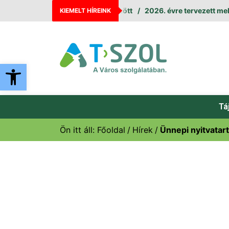
állás augusztus 11. és 12. között
2026. évre tervezett melegví
KIEMELT HÍREINK
Eszköztár megnyitása
Tá
Ön itt áll:
Főoldal
Hírek
Ünnepi nyitvatar