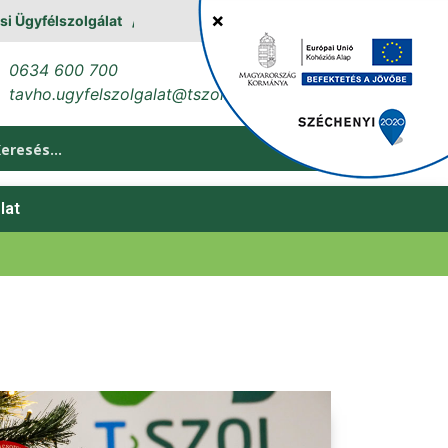
yfélszolgálat
0634 600 700
tavho.ugyfelszolgalat@tszol.hu
lat