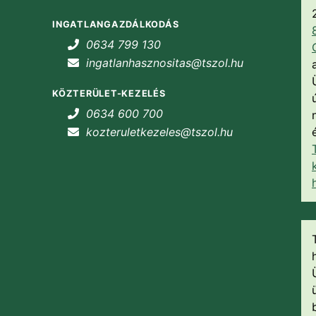
INGATLANGAZDÁLKODÁS
0634 799 130
ingatlanhasznositas@tszol.hu
KÖZTERÜLET-KEZELÉS
0634 600 700
kozteruletkezeles@tszol.hu