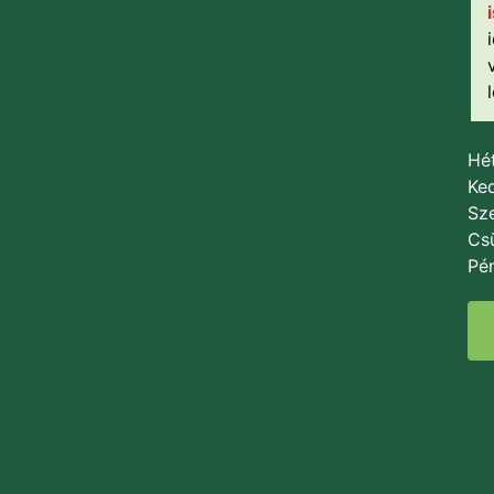
Hét
Ked
Sze
Csü
Pén