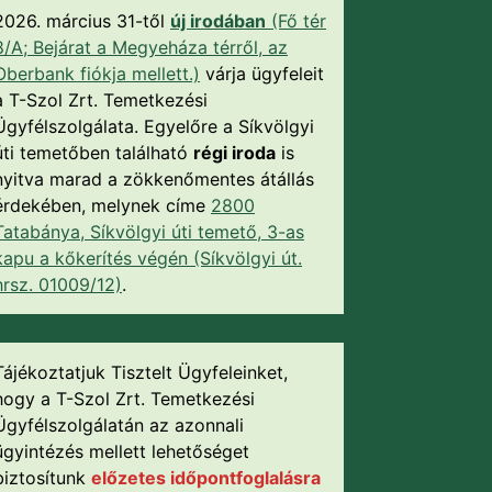
2026. március 31-től
új irodában
(Fő tér
8/A; Bejárat a Megyeháza térről, az
Oberbank fiókja mellett.)
várja ügyfeleit
a T-Szol Zrt. Temetkezési
Ügyfélszolgálata. Egyelőre a Síkvölgyi
úti temetőben található
régi iroda
is
nyitva marad a zökkenőmentes átállás
érdekében, melynek címe
2800
Tatabánya, Síkvölgyi úti temető, 3-as
kapu a kőkerítés végén (Síkvölgyi út.
hrsz. 01009/12)
.
Tájékoztatjuk Tisztelt Ügyfeleinket,
hogy a T-Szol Zrt. Temetkezési
Ügyfélszolgálatán az azonnali
ügyintézés mellett lehetőséget
biztosítunk
előzetes időpontfoglalásra