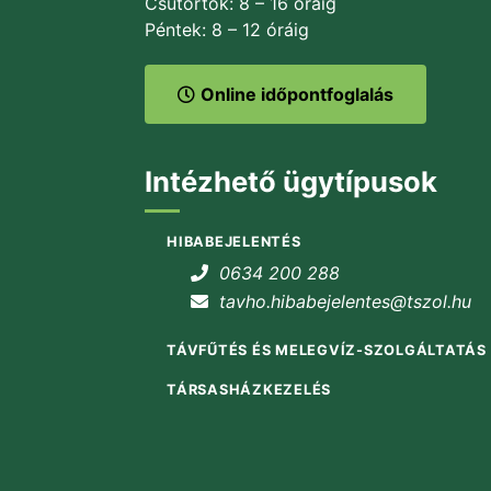
Csütörtök: 8 – 16 óráig
Péntek: 8 – 12 óráig
Online időpontfoglalás
Intézhető ügytípusok
HIBABEJELENTÉS
0634 200 288
tavho.hibabejelentes@tszol.hu
TÁVFŰTÉS ÉS MELEGVÍZ-SZOLGÁLTATÁS
TÁRSASHÁZKEZELÉS