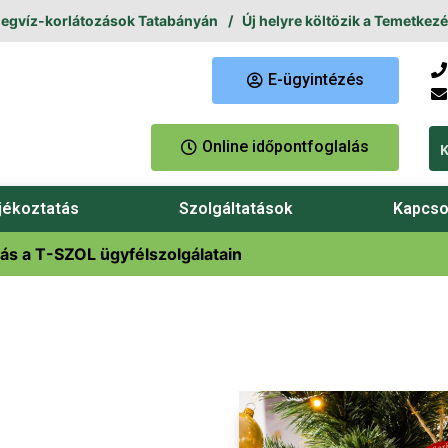
z-korlátozások Tatabányán
Új helyre költözik a Temetkezési Üg
E-ügyintézés
Online időpontfoglalás
jékoztatás
Szolgáltatások
Kapcso
tás a T-SZOL ügyfélszolgálatain