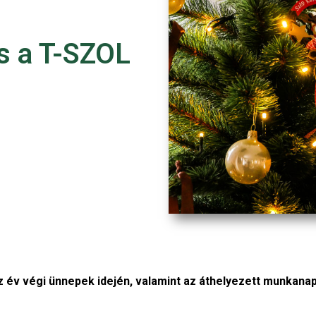
ás a T-SZOL
z év végi ünnepek idején, valamint az áthelyezett munkanap