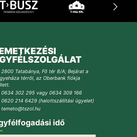
EMETKEZÉSI
GYFÉLSZOLGÁLAT
2800 Tatabánya, Fő tér 8/A; Bejárat a
yeháza térről, az Oberbank fiókja
lett.
0634 302 295 vagy 0634 309 166
0620 214 6429 (halottszállítási ügyelet)
temeto@tszol.hu
gyfélfogadási idő