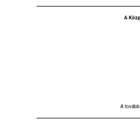
A Közp
A tovább