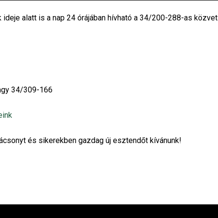
ideje alatt is a nap 24 órájában hívható a 34/200-288-as közve
vagy 34/309-166
eink
rácsonyt és sikerekben gazdag új esztendőt kívánunk!