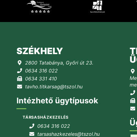
SZÉKHELY
T
Ü
2800 Tatabánya, Győri út 23.
0634 316 022
Meg
0634 331 410
mel
tavho.titkarsag@tszol.hu
Intézhető ügytípusok
TÁRSASHÁZKEZELÉS
Ü
0634 316 022
tarsashazkezeles@tszol.hu