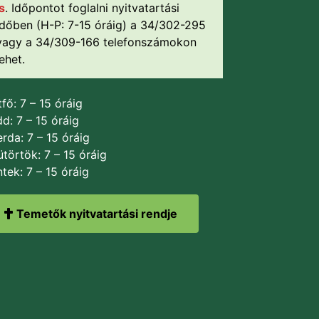
is
. Időpontot foglalni nyitvatartási
időben (H-P: 7-15 óráig) a 34/302-295
vagy a 34/309-166 telefonszámokon
lehet.
fő: 7 – 15 óráig
d: 7 – 15 óráig
rda: 7 – 15 óráig
törtök: 7 – 15 óráig
tek: 7 – 15 óráig
Temetők nyitvatartási rendje