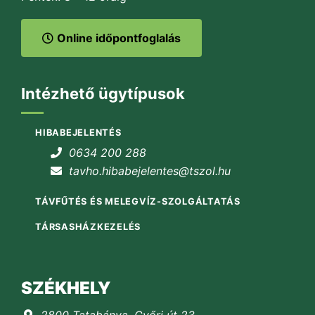
Online időpontfoglalás
Intézhető ügytípusok
HIBABEJELENTÉS
0634 200 288
tavho.hibabejelentes@tszol.hu
TÁVFŰTÉS ÉS MELEGVÍZ-SZOLGÁLTATÁS
TÁRSASHÁZKEZELÉS
SZÉKHELY
2800 Tatabánya, Győri út 23.