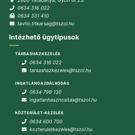
0634 316 022
0634 331 410
tavho.titkarsag@tszol.hu
Intézhető ügytípusok
TÁRSASHÁZKEZELÉS
0634 316 022
tarsashazkezeles@tszol.hu
INGATLANGAZDÁLKODÁS
0634 799 130
ingatlanhasznositas@tszol.hu
KÖZTERÜLET-KEZELÉS
0634 600 700
kozteruletkezeles@tszol.hu