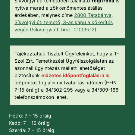
Síkvölgyi úti temetőben található
régi iroda
is
nyitva marad a zökkenőmentes átállás
érdekében, melynek címe
2800 Tatabánya,
Síkvölgyi úti temető, 3-as kapu a kőkerítés
végén (Síkvölgyi út. hrsz. 01009/12)
.
Tájékoztatjuk Tisztelt Ügyfeleinket, hogy a T-
Szol Zrt. Temetkezési Ügyfélszolgálatán az
azonnali ügyintézés mellett lehetőséget
biztosítunk
előzetes időpontfoglalásra is
.
Időpontot foglalni nyitvatartási időben (H-P:
7-15 óráig) a 34/302-295 vagy a 34/309-166
telefonszámokon lehet.
Hétfő: 7 – 15 óráig
Kedd: 7 – 15 óráig
Szerda: 7 – 15 óráig