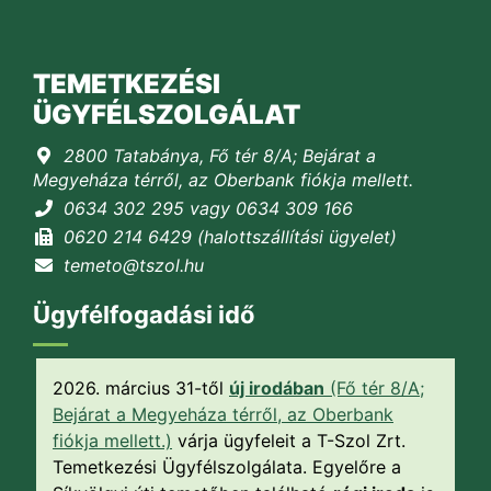
TEMETKEZÉSI
ÜGYFÉLSZOLGÁLAT
2800 Tatabánya, Fő tér 8/A; Bejárat a
Megyeháza térről, az Oberbank fiókja mellett.
0634 302 295 vagy 0634 309 166
0620 214 6429 (halottszállítási ügyelet)
temeto@tszol.hu
Ügyfélfogadási idő
2026. március 31-től
új irodában
(Fő tér 8/A;
Bejárat a Megyeháza térről, az Oberbank
fiókja mellett.)
várja ügyfeleit a T-Szol Zrt.
Temetkezési Ügyfélszolgálata. Egyelőre a