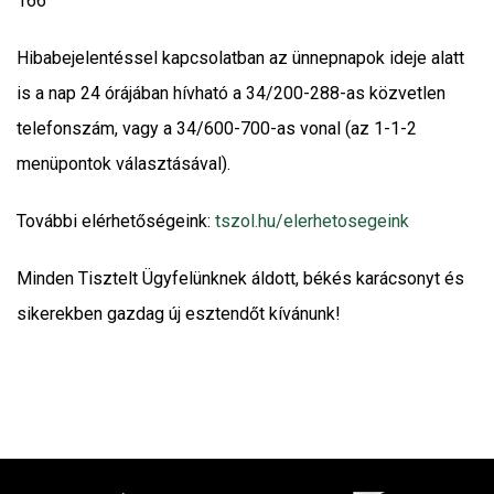
166
Hibabejelentéssel kapcsolatban az ünnepnapok ideje alatt
is a nap 24 órájában hívható a 34/200-288-as közvetlen
telefonszám, vagy a 34/600-700-as vonal (az 1-1-2
menüpontok választásával).
További elérhetőségeink:
tszol.hu/elerhetosegeink
Minden Tisztelt Ügyfelünknek áldott, békés karácsonyt és
sikerekben gazdag új esztendőt kívánunk!