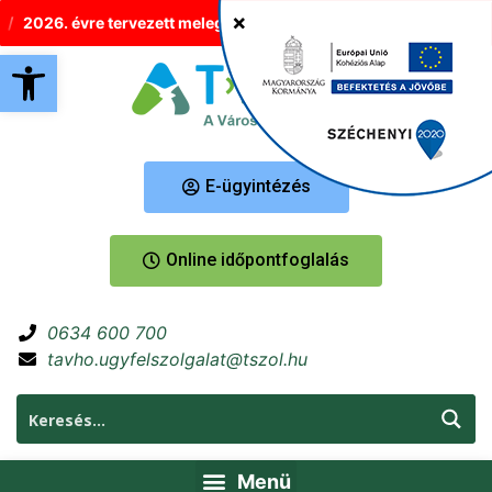
2026. évre tervezett melegvíz-korlátozások Tatabányán
Új he
Eszköztár megnyitása
E-ügyintézés
Online időpontfoglalás
0634 600 700
tavho.ugyfelszolgalat@tszol.hu