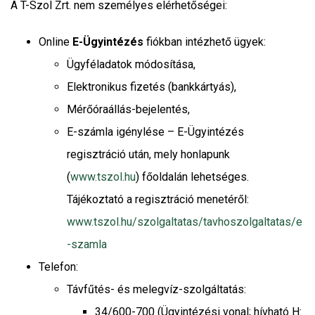
A T-Szol Zrt. nem személyes elérhetőségei:
Online
E-Ügyintézés
fiókban intézhető ügyek:
Ügyféladatok módosítása,
Elektronikus fizetés (bankkártyás),
Mérőóraállás-bejelentés,
E-számla igénylése – E-Ügyintézés
regisztráció után, mely honlapunk
(
www.tszol.hu
) főoldalán lehetséges.
Tájékoztató a regisztráció menetéről:
www.tszol.hu/szolgaltatas/tavhoszolgaltatas/e
-szamla
Telefon:
Távfűtés- és melegvíz-szolgáltatás:
34/600-700 (Ügyintézési vonal; hívható H: