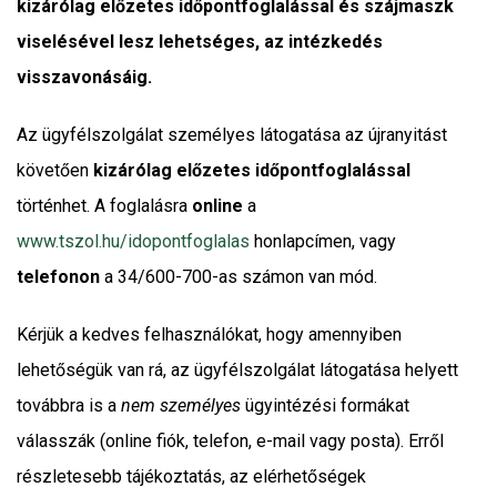
kizárólag előzetes időpontfoglalással és szájmaszk
viselésével lesz lehetséges, az intézkedés
visszavonásáig.
Az ügyfélszolgálat személyes látogatása az újranyitást
követően
kizárólag előzetes időpontfoglalással
történhet. A foglalásra
online
a
www.tszol.hu/idopontfoglalas
honlapcímen, vagy
telefonon
a 34/600-700-as számon van mód.
Kérjük a kedves felhasználókat, hogy amennyiben
lehetőségük van rá, az ügyfélszolgálat látogatása helyett
továbbra is a
nem személyes
ügyintézési formákat
válasszák (online fiók, telefon, e-mail vagy posta). Erről
részletesebb tájékoztatás, az elérhetőségek