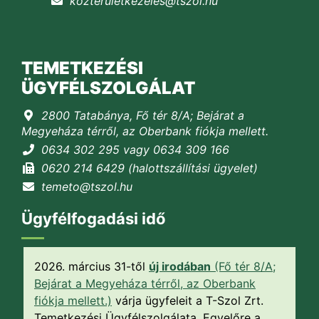
kozteruletkezeles@tszol.hu
TEMETKEZÉSI
ÜGYFÉLSZOLGÁLAT
2800 Tatabánya, Fő tér 8/A; Bejárat a
Megyeháza térről, az Oberbank fiókja mellett.
0634 302 295 vagy 0634 309 166
0620 214 6429 (halottszállítási ügyelet)
temeto@tszol.hu
Ügyfélfogadási idő
2026. március 31-től
új irodában
(Fő tér 8/A;
Bejárat a Megyeháza térről, az Oberbank
fiókja mellett.)
várja ügyfeleit a T-Szol Zrt.
Temetkezési Ügyfélszolgálata. Egyelőre a