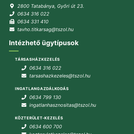
2800 Tatabánya, Győri út 23.
0634 316 022
0634 331 410
tavho.titkarsag@tszol.hu
Intézhető ügytípusok
TÁRSASHÁZKEZELÉS
0634 316 022
tarsashazkezeles@tszol.hu
INGATLANGAZDÁLKODÁS
0634 799 130
ingatlanhasznositas@tszol.hu
KÖZTERÜLET-KEZELÉS
0634 600 700