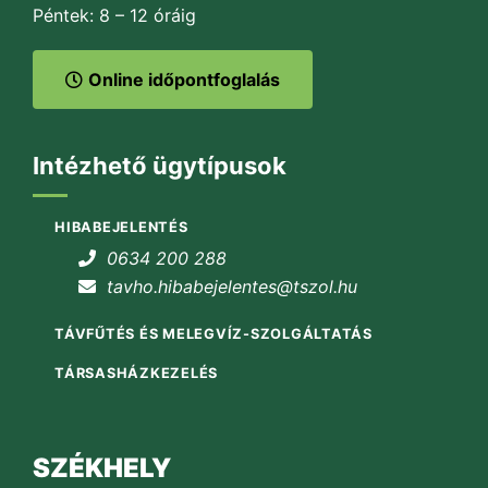
Péntek: 8 – 12 óráig
Online időpontfoglalás
Intézhető ügytípusok
HIBABEJELENTÉS
0634 200 288
tavho.hibabejelentes@tszol.hu
TÁVFŰTÉS ÉS MELEGVÍZ-SZOLGÁLTATÁS
TÁRSASHÁZKEZELÉS
SZÉKHELY