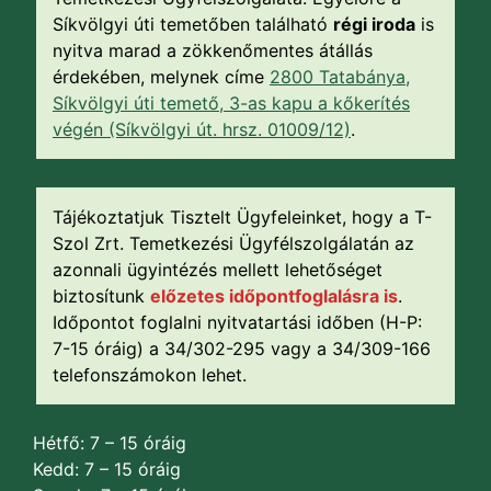
Síkvölgyi úti temetőben található
régi iroda
is
nyitva marad a zökkenőmentes átállás
érdekében, melynek címe
2800 Tatabánya,
Síkvölgyi úti temető, 3-as kapu a kőkerítés
végén (Síkvölgyi út. hrsz. 01009/12)
.
Tájékoztatjuk Tisztelt Ügyfeleinket, hogy a T-
Szol Zrt. Temetkezési Ügyfélszolgálatán az
azonnali ügyintézés mellett lehetőséget
biztosítunk
előzetes időpontfoglalásra is
.
Időpontot foglalni nyitvatartási időben (H-P:
7-15 óráig) a 34/302-295 vagy a 34/309-166
telefonszámokon lehet.
Hétfő: 7 – 15 óráig
Kedd: 7 – 15 óráig