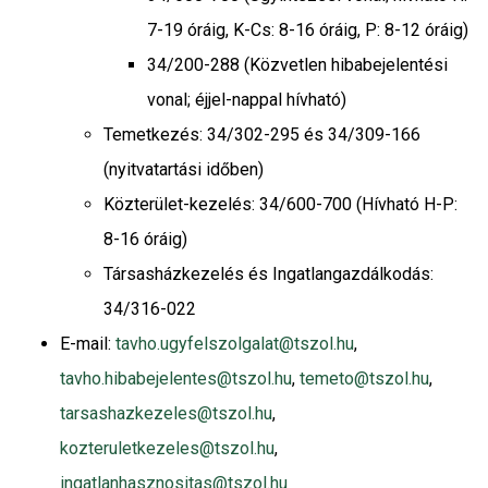
7-19 óráig, K-Cs: 8-16 óráig, P: 8-12 óráig)
34/200-288 (Közvetlen hibabejelentési
vonal; éjjel-nappal hívható)
Temetkezés: 34/302-295 és 34/309-166
(nyitvatartási időben)
Közterület-kezelés: 34/600-700 (Hívható H-P:
8-16 óráig)
Társasházkezelés és Ingatlangazdálkodás:
34/316-022
E-mail:
tavho.ugyfelszolgalat@tszol.hu
,
tavho.hibabejelentes@tszol.hu
,
temeto@tszol.hu
,
tarsashazkezeles@tszol.hu
,
kozteruletkezeles@tszol.hu
,
ingatlanhasznositas@tszol.hu