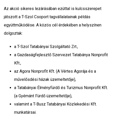
Az akció sikeres lezárásában ezúttal is kulcsszerepet
játszott a T-Szol Csoport tagvállalatainak példás
együttműködése. A közös cél érdekében a helyszínen
dolgoztak:
a T-Szol Tatabányai Szolgáltató Zrt.,
a Gazdaságfejlesztő Szervezet Tatabánya Nonprofit
Kft.,
az Agora Nonprofit Kft. (A Vértes Agorája és a
művelősdési házak üzemeltetője),
a Tatabányai Élményfürdő és Turizmus Nonprofit Kft.
(a Gyémánt Fürdő üzemeltetője),
valamint a T-Busz Tatabányai Közlekedési Kft.
munkatársai.