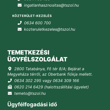
ingatlanhasznositas@tszol.hu
KÖZTERÜLET-KEZELÉS
0634 600 700
kozteruletkezeles@tszol.hu
TEMETKEZÉSI
ÜGYFÉLSZOLGÁLAT
2800 Tatabánya, Fő tér 8/A; Bejárat a
Megyeháza térről, az Oberbank fiókja mellett.
0634 302 295 vagy 0634 309 166
0620 214 6429 (halottszállítási ügyelet)
temeto@tszol.hu
Ügyfélfogadási idő