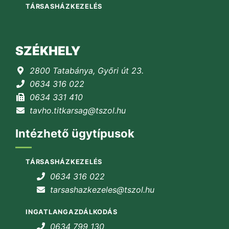
TÁRSASHÁZKEZELÉS
SZÉKHELY
2800 Tatabánya, Győri út 23.
0634 316 022
0634 331 410
tavho.titkarsag@tszol.hu
Intézhető ügytípusok
TÁRSASHÁZKEZELÉS
0634 316 022
tarsashazkezeles@tszol.hu
INGATLANGAZDÁLKODÁS
0634 799 130