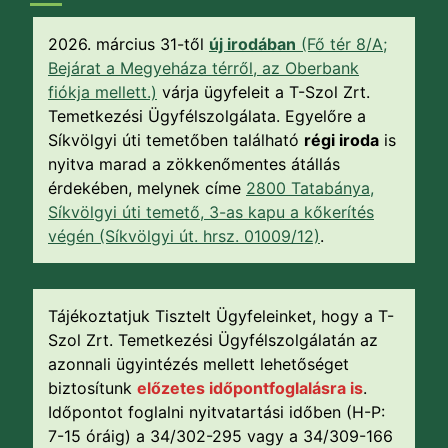
2026. március 31-től
új irodában
(Fő tér 8/A;
Bejárat a Megyeháza térről, az Oberbank
fiókja mellett.)
várja ügyfeleit a T-Szol Zrt.
Temetkezési Ügyfélszolgálata. Egyelőre a
Síkvölgyi úti temetőben található
régi iroda
is
nyitva marad a zökkenőmentes átállás
érdekében, melynek címe
2800 Tatabánya,
Síkvölgyi úti temető, 3-as kapu a kőkerítés
végén (Síkvölgyi út. hrsz. 01009/12)
.
Tájékoztatjuk Tisztelt Ügyfeleinket, hogy a T-
Szol Zrt. Temetkezési Ügyfélszolgálatán az
azonnali ügyintézés mellett lehetőséget
biztosítunk
előzetes időpontfoglalásra is
.
Időpontot foglalni nyitvatartási időben (H-P:
7-15 óráig) a 34/302-295 vagy a 34/309-166