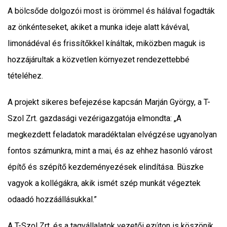
A bölcsőde dolgozói most is örömmel és hálával fogadták
az önkénteseket, akiket a munka ideje alatt kávéval,
limonádéval és frissítőkkel kínáltak, miközben maguk is
hozzájárultak a közvetlen környezet rendezettebbé
tételéhez.
A projekt sikeres befejezése kapcsán Marján György, a T-
Szol Zrt. gazdasági vezérigazgatója elmondta: „A
megkezdett feladatok maradéktalan elvégzése ugyanolyan
fontos számunkra, mint a mai, és az ehhez hasonló várost
építő és szépítő kezdeményezések elindítása. Büszke
vagyok a kollégákra, akik ismét szép munkát végeztek
odaadó hozzáállásukkal.”
A T-Szol Zrt. és a tagvállalatok vezetői ezúton is köszönik