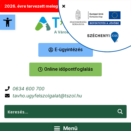
26. évre tervezett melegvíz-korlátozások Tatabányán
Új helyr
Eszköztár megnyitása
E-ügyintézés
Online időpontfoglalás
0634 600 700
tavho.ugyfelszolgalat@tszol.hu