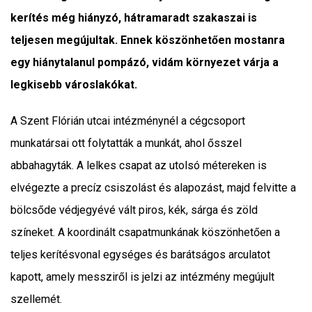
kerítés még hiányzó, hátramaradt szakaszai is
teljesen megújultak. Ennek köszönhetően mostanra
egy hiánytalanul pompázó, vidám környezet várja a
legkisebb városlakókat.
A Szent Flórián utcai intézménynél a cégcsoport
munkatársai ott folytatták a munkát, ahol ősszel
abbahagyták. A lelkes csapat az utolsó métereken is
elvégezte a precíz csiszolást és alapozást, majd felvitte a
bölcsőde védjegyévé vált piros, kék, sárga és zöld
színeket. A koordinált csapatmunkának köszönhetően a
teljes kerítésvonal egységes és barátságos arculatot
kapott, amely messziről is jelzi az intézmény megújult
szellemét.