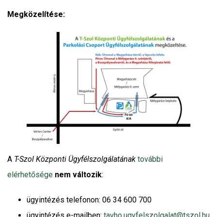
Megközelítése:
A
T-Szol Központi Ügyfélszolgálatának
további
elérhetősége
nem változik
:
ügyintézés telefonon: 06 34 600 700
ügyintézés e-mailben:
tavho.ugyfelszolgalat@tszol.hu