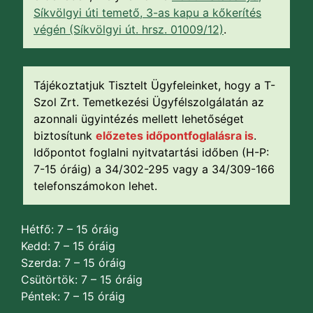
Síkvölgyi úti temető, 3-as kapu a kőkerítés
végén (Síkvölgyi út. hrsz. 01009/12)
.
Tájékoztatjuk Tisztelt Ügyfeleinket, hogy a T-
Szol Zrt. Temetkezési Ügyfélszolgálatán az
azonnali ügyintézés mellett lehetőséget
biztosítunk
előzetes időpontfoglalásra is
.
Időpontot foglalni nyitvatartási időben (H-P:
7-15 óráig) a 34/302-295 vagy a 34/309-166
telefonszámokon lehet.
Hétfő: 7 – 15 óráig
Kedd: 7 – 15 óráig
Szerda: 7 – 15 óráig
Csütörtök: 7 – 15 óráig
Péntek: 7 – 15 óráig