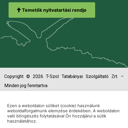
Temetők nyitvatartási rendje
Copyright © 2026 T-Szol Tatabányai Szolgáltató Zrt. –
Minden jog fenntartva
Ezen a weboldalon sütiket (cookie) használunk
weboldalforgalmunk elemzése érdekében. A weboldalon
való böngészés folytatásával Ön hozzájárul a sütik
használatához.