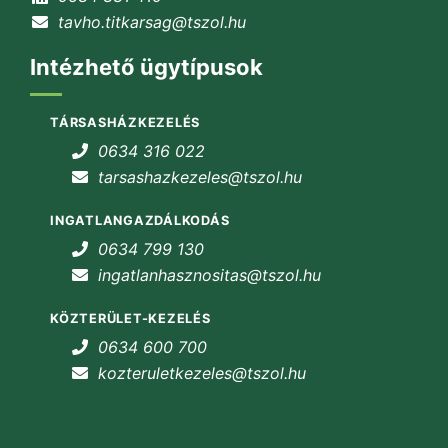
tavho.titkarsag@tszol.hu
Intézhető ügytípusok
TÁRSASHÁZKEZELÉS
0634 316 022
tarsashazkezeles@tszol.hu
INGATLANGAZDÁLKODÁS
0634 799 130
ingatlanhasznositas@tszol.hu
KÖZTERÜLET-KEZELÉS
0634 600 700
kozteruletkezeles@tszol.hu