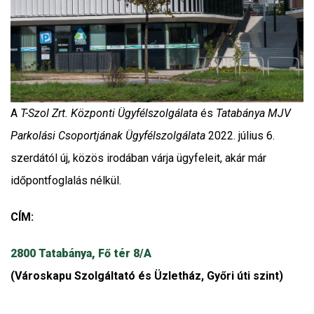
A
T-Szol Zrt. Központi Ügyfélszolgálata
és
Tatabánya MJV
Parkolási Csoportjának Ügyfélszolgálata
2022. július 6.
szerdától új, közös irodában várja ügyfeleit, akár már
időpontfoglalás nélkül.
CÍM:
2800 Tatabánya, Fő tér 8/A
(Városkapu Szolgáltató és Üzletház, Győri úti szint)