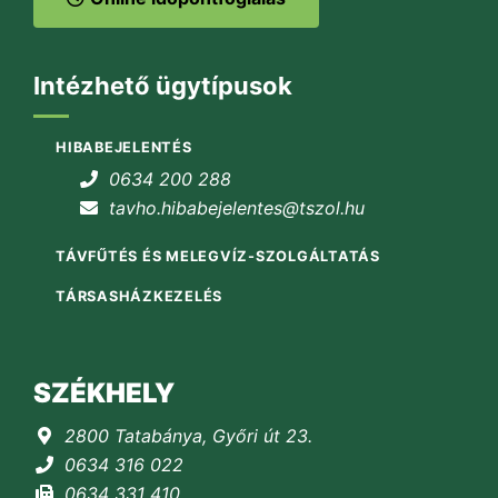
Intézhető ügytípusok
HIBABEJELENTÉS
0634 200 288
tavho.hibabejelentes@tszol.hu
TÁVFŰTÉS ÉS MELEGVÍZ-SZOLGÁLTATÁS
TÁRSASHÁZKEZELÉS
SZÉKHELY
2800 Tatabánya, Győri út 23.
0634 316 022
0634 331 410