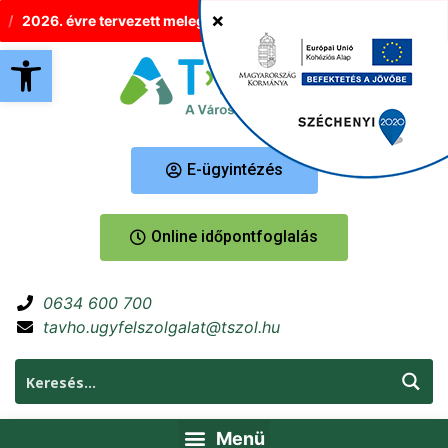
2026. évre tervezett melegvíz-korlátozások Tatabányán
Új hel
Eszköztár megnyitása
E-ügyintézés
Online időpontfoglalás
0634 600 700
tavho.ugyfelszolgalat@tszol.hu