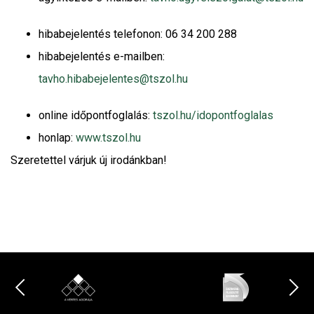
hibabejelentés telefonon: 06 34 200 288
hibabejelentés e-mailben:
tavho.hibabejelentes@tszol.hu
online időpontfoglalás:
tszol.hu/idopontfoglalas
honlap:
www.tszol.hu
Szeretettel várjuk új irodánkban!