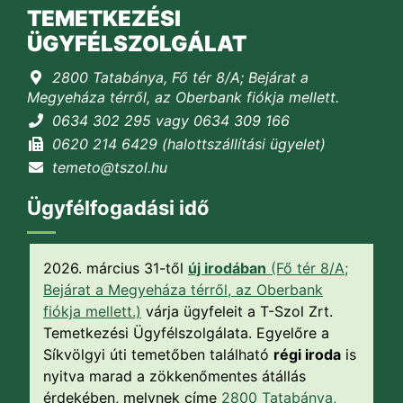
TEMETKEZÉSI
ÜGYFÉLSZOLGÁLAT
2800 Tatabánya, Fő tér 8/A; Bejárat a
Megyeháza térről, az Oberbank fiókja mellett.
0634 302 295 vagy 0634 309 166
0620 214 6429 (halottszállítási ügyelet)
temeto@tszol.hu
Ügyfélfogadási idő
2026. március 31-től
új irodában
(Fő tér 8/A;
Bejárat a Megyeháza térről, az Oberbank
fiókja mellett.)
várja ügyfeleit a T-Szol Zrt.
Temetkezési Ügyfélszolgálata. Egyelőre a
Síkvölgyi úti temetőben található
régi iroda
is
nyitva marad a zökkenőmentes átállás
érdekében, melynek címe
2800 Tatabánya,