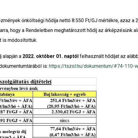
tézmények önköltségi hődíja nettó 8.550 Ft/GJ mértékre, azaz a 20
arra, hogy a Rendeletben meghatározott hődíj az árképzésünk ala
t is módosítottuk.
 alapján a
2022. október 01. naptól
felhasznált hődíjat az aláb
k dokumentumtárából is:
https://tszol.hu/dokumentum/#74-110-wp