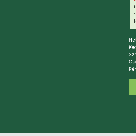
Hét
Ked
Sze
Csü
Pén