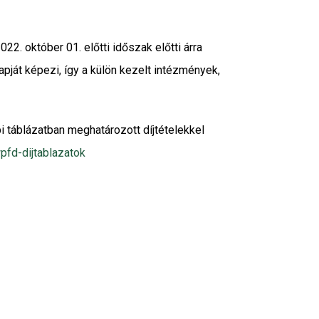
22. október 01. előtti időszak előtti árra
pját képezi, így a külön kezelt intézmények,
bi táblázatban meghatározott díjtételekkel
fd-dijtablazatok