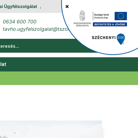
félszolgálat
Erőműves leállás augusztus 11. és 12. között
0634 600 700
tavho.ugyfelszolgalat@tszol.hu
lat