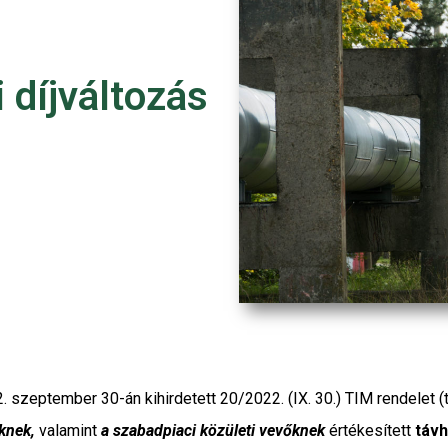
 díjváltozás
2. szeptember 30-án kihirdetett 20/2022. (IX. 30.) TIM rendelet 
eknek,
valamint
a szabadpiaci közületi vevőknek
értékesített
távh