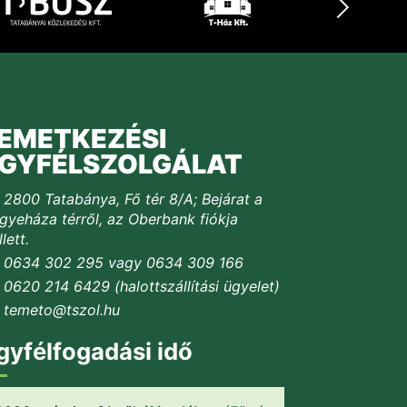
EMETKEZÉSI
GYFÉLSZOLGÁLAT
2800 Tatabánya, Fő tér 8/A; Bejárat a
yeháza térről, az Oberbank fiókja
lett.
0634 302 295 vagy 0634 309 166
0620 214 6429 (halottszállítási ügyelet)
temeto@tszol.hu
gyfélfogadási idő