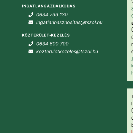
INGATLANGAZDÁLKODÁS
0634 799 130
ingatlanhasznositas@tszol.hu
KÖZTERÜLET-KEZELÉS
0634 600 700
kozteruletkezeles@tszol.hu