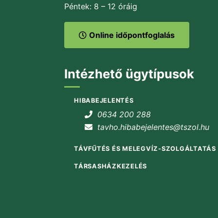
Péntek: 8 – 12 óráig
Online időpontfoglalás
Intézhető ügytípusok
HIBABEJELENTÉS
0634 200 288
tavho.hibabejelentes@tszol.hu
TÁVFŰTÉS ÉS MELEGVÍZ-SZOLGÁLTATÁS
TÁRSASHÁZKEZELÉS