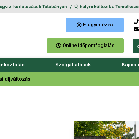
z-korlátozások Tatabányán
Új helyre költözik a Temetkezési Ügy
E-ügyintézés
Online időpontfoglalás
jékoztatás
Szolgáltatások
Kapcso
i díjváltozás