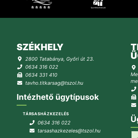
SZÉKHELY
T
Ü
2800 Tatabánya, Győri út 23.
0634 316 022
Meg
0634 331 410
mel
tavho.titkarsag@tszol.hu
Intézhető ügytípusok
TÁRSASHÁZKEZELÉS
Ü
0634 316 022
tarsashazkezeles@tszol.hu