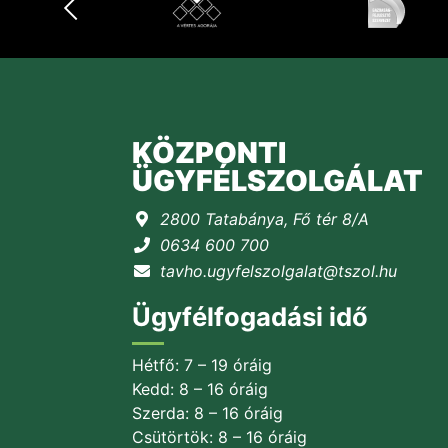
KÖZPONTI
ÜGYFÉLSZOLGÁLAT
2800 Tatabánya, Fő tér 8/A
0634 600 700
tavho.ugyfelszolgalat@tszol.hu
Ügyfélfogadási idő
Hétfő: 7 – 19 óráig
Kedd: 8 – 16 óráig
Szerda: 8 – 16 óráig
Csütörtök: 8 – 16 óráig