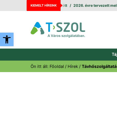
2026. évre tervezett melegví
KIEMELT HÍREINK
Eszköztár megnyitása
Tá
Ön itt áll:
Főoldal
Hírek
Távhőszolgáltatás