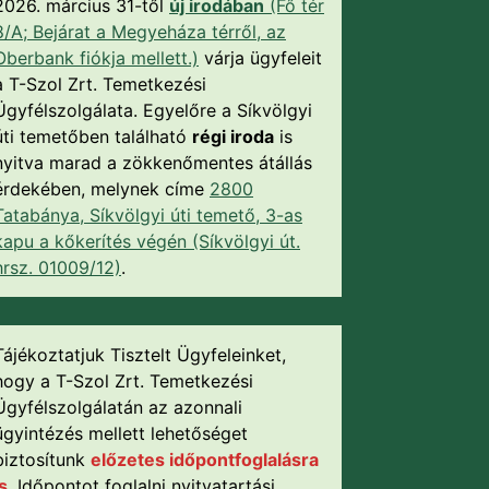
2026. március 31-től
új irodában
(Fő tér
8/A; Bejárat a Megyeháza térről, az
Oberbank fiókja mellett.)
várja ügyfeleit
a T-Szol Zrt. Temetkezési
Ügyfélszolgálata. Egyelőre a Síkvölgyi
úti temetőben található
régi iroda
is
nyitva marad a zökkenőmentes átállás
érdekében, melynek címe
2800
Tatabánya, Síkvölgyi úti temető, 3-as
kapu a kőkerítés végén (Síkvölgyi út.
hrsz. 01009/12)
.
Tájékoztatjuk Tisztelt Ügyfeleinket,
hogy a T-Szol Zrt. Temetkezési
Ügyfélszolgálatán az azonnali
ügyintézés mellett lehetőséget
biztosítunk
előzetes időpontfoglalásra
is
. Időpontot foglalni nyitvatartási