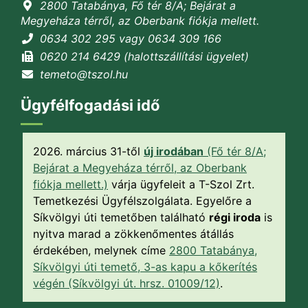
2800 Tatabánya, Fő tér 8/A; Bejárat a
Megyeháza térről, az Oberbank fiókja mellett.
0634 302 295 vagy 0634 309 166
0620 214 6429 (halottszállítási ügyelet)
temeto@tszol.hu
Ügyfélfogadási idő
2026. március 31-től
új irodában
(Fő tér 8/A;
Bejárat a Megyeháza térről, az Oberbank
fiókja mellett.)
várja ügyfeleit a T-Szol Zrt.
Temetkezési Ügyfélszolgálata. Egyelőre a
Síkvölgyi úti temetőben található
régi iroda
is
nyitva marad a zökkenőmentes átállás
érdekében, melynek címe
2800 Tatabánya,
Síkvölgyi úti temető, 3-as kapu a kőkerítés
végén (Síkvölgyi út. hrsz. 01009/12)
.