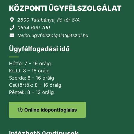
KÖZPONTI ÜGYFÉLSZOLGÁLAT
2800 Tatabánya, Fő tér 8/A
0634 600 700
tavho.ugyfelszolgalat@tszol.hu
Ügyfélfogadási idő
Hétfő: 7 – 19 óráig
Kedd: 8 – 16 óráig
Szerda: 8 – 16 óráig
Csütörtök: 8 – 16 óráig
Péntek: 8 – 12 óráig
Online időpontfoglalás
Intézhető ügytípusok