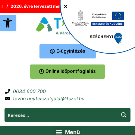
2026. évre tervezett melegvíz-korlátozások Tatabányán
Új 
Eszköztár megnyitása
E-ügyintézés
Online időpontfoglalás
0634 600 700
tavho.ugyfelszolgalat@tszol.hu