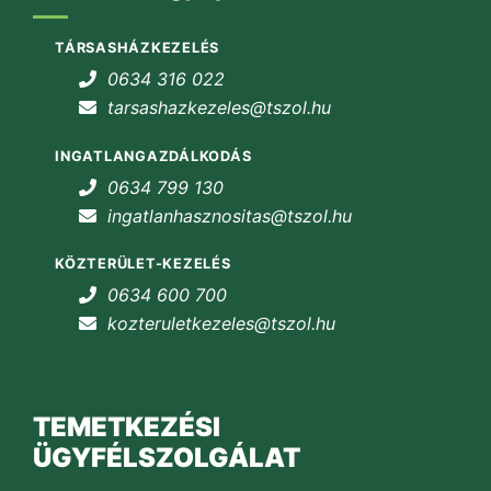
TÁRSASHÁZKEZELÉS
0634 316 022
tarsashazkezeles@tszol.hu
INGATLANGAZDÁLKODÁS
0634 799 130
ingatlanhasznositas@tszol.hu
KÖZTERÜLET-KEZELÉS
0634 600 700
kozteruletkezeles@tszol.hu
TEMETKEZÉSI
ÜGYFÉLSZOLGÁLAT