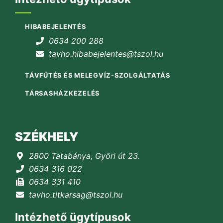
HIBABEJELENTÉS
0634 200 288
tavho.hibabejelentes@tszol.hu
TÁVFŰTÉS ÉS MELEGVÍZ-SZOLGÁLTATÁS
TÁRSASHÁZKEZELÉS
SZÉKHELY
2800 Tatabánya, Győri út 23.
0634 316 022
0634 331 410
tavho.titkarsag@tszol.hu
Intézhető ügytípusok