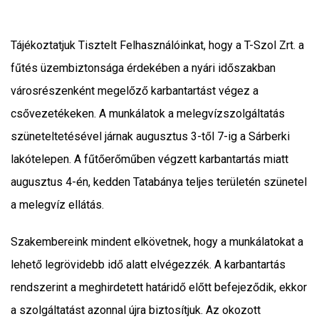
Tájékoztatjuk Tisztelt Felhasználóinkat, hogy a T-Szol Zrt. a
fűtés üzembiztonsága érdekében a nyári időszakban
városrészenként megelőző karbantartást végez a
csővezetékeken. A munkálatok a melegvízszolgáltatás
szüneteltetésével járnak augusztus 3-től 7-ig a Sárberki
lakótelepen. A fűtőerőműben végzett karbantartás miatt
augusztus 4-én, kedden Tatabánya teljes területén szünetel
a melegvíz ellátás.
Szakembereink mindent elkövetnek, hogy a munkálatokat a
lehető legrövidebb idő alatt elvégezzék. A karbantartás
rendszerint a meghirdetett határidő előtt befejeződik, ekkor
a szolgáltatást azonnal újra biztosítjuk. Az okozott