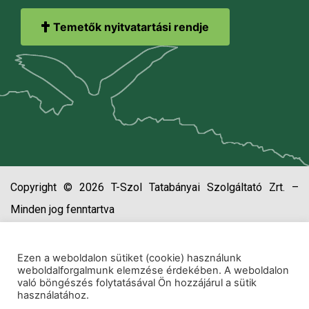
Temetők nyitvatartási rendje
Copyright © 2026 T-Szol Tatabányai Szolgáltató Zrt. –
Minden jog fenntartva
Ezen a weboldalon sütiket (cookie) használunk
weboldalforgalmunk elemzése érdekében. A weboldalon
való böngészés folytatásával Ön hozzájárul a sütik
használatához.