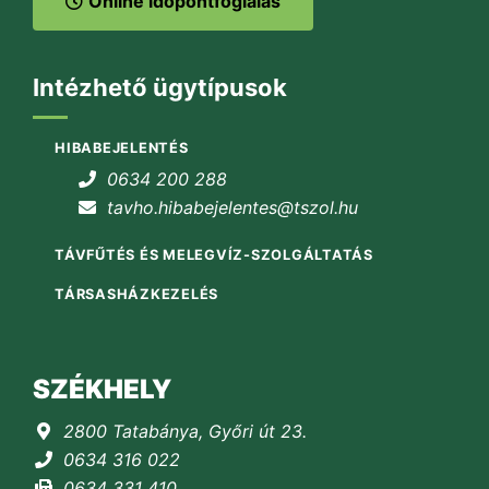
Online időpontfoglalás
Intézhető ügytípusok
HIBABEJELENTÉS
0634 200 288
tavho.hibabejelentes@tszol.hu
TÁVFŰTÉS ÉS MELEGVÍZ-SZOLGÁLTATÁS
TÁRSASHÁZKEZELÉS
SZÉKHELY
2800 Tatabánya, Győri út 23.
0634 316 022
0634 331 410