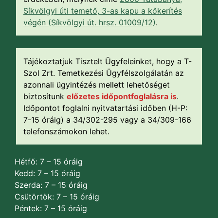
Síkvölgyi úti temető, 3-as kapu a kőkerítés
végén (Síkvölgyi út. hrsz. 01009/12)
.
Tájékoztatjuk Tisztelt Ügyfeleinket, hogy a T-
Szol Zrt. Temetkezési Ügyfélszolgálatán az
azonnali ügyintézés mellett lehetőséget
biztosítunk
előzetes időpontfoglalásra is
.
Időpontot foglalni nyitvatartási időben (H-P:
7-15 óráig) a 34/302-295 vagy a 34/309-166
telefonszámokon lehet.
Hétfő: 7 – 15 óráig
Kedd: 7 – 15 óráig
Szerda: 7 – 15 óráig
Csütörtök: 7 – 15 óráig
Péntek: 7 – 15 óráig