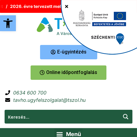
2026. évre tervezett melegvíz-korlátozások Tatabányán
Új 
Eszköztár megnyitása
E-ügyintézés
Online időpontfoglalás
0634 600 700
tavho.ugyfelszolgalat@tszol.hu