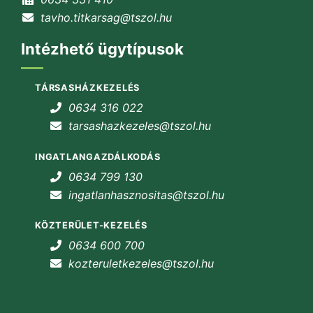
tavho.titkarsag@tszol.hu
Intézhető ügytípusok
TÁRSASHÁZKEZELÉS
0634 316 022
tarsashazkezeles@tszol.hu
INGATLANGAZDÁLKODÁS
0634 799 130
ingatlanhasznositas@tszol.hu
KÖZTERÜLET-KEZELÉS
0634 600 700
kozteruletkezeles@tszol.hu