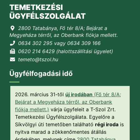
TEMETKEZÉSI
ÜGYFÉLSZOLGÁLAT
2800 Tatabánya, Fő tér 8/A; Bejárat a
Megyeháza térről, az Oberbank fiókja mellett.
0634 302 295 vagy 0634 309 166
0620 214 6429 (halottszállítási ügyelet)
temeto@tszol.hu
Ügyfélfogadási idő
2026. március 31-től
új irodában
(Fő tér 8/A;
Bejárat a Megyeháza térről, az Oberbank
fiókja mellett.)
várja ügyfeleit a T-Szol Zrt.
Temetkezési Ügyfélszolgálata. Egyelőre a
Síkvölgyi úti temetőben található
régi iroda
is
nyitva marad a zökkenőmentes átállás
érdekében, melynek címe
2800 Tatabánya,