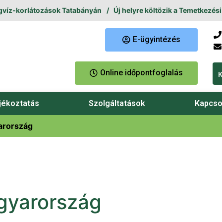
korlátozások Tatabányán
Új helyre költözik a Temetkezési Ügyfé
E-ügyintézés
Online időpontfoglalás
jékoztatás
Szolgáltatások
Kapcso
arország
gyarország