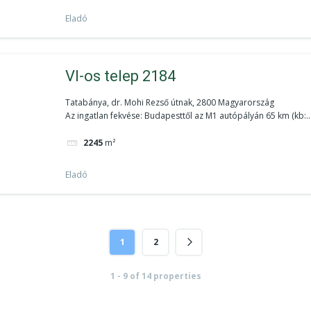
Eladó
VI-os telep 2184
Tatabánya, dr. Mohi Rezső útnak, 2800 Magyarország
Az ingatlan fekvése: Budapesttől az M1 autópályán 65 km (kb:..
2245
m²
Eladó
1
2
1 - 9 of 14 properties