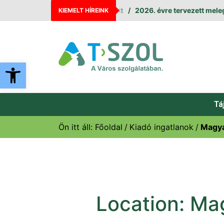
2026. évre tervezett melegvíz-
KIEMELT HÍREINK
Eszköztár megnyitása
Tá
Ön itt áll:
Főoldal
Kiadó ingatlanok
Magy
Location:
Ma