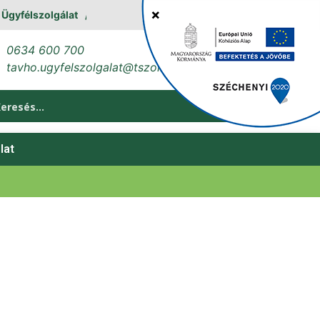
lszolgálat
Erőműves leállás augusztus 11. és 12. között
0634 600 700
tavho.ugyfelszolgalat@tszol.hu
lat