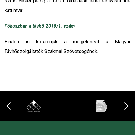
szóló cikket pedig a 19-21. oldalakon lehet elolvasni, ide
kattintva:
Fókuszban a távhő 2019/1. szám
Ezúton is köszönjük a megjelenést a Magyar
Távhőszolgáltatók Szakmai Szövetségének.