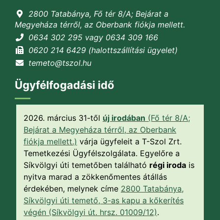
2800 Tatabánya, Fő tér 8/A; Bejárat a
Megyeháza térről, az Oberbank fiókja mellett.
0634 302 295 vagy 0634 309 166
0620 214 6429 (halottszállítási ügyelet)
temeto@tszol.hu
Ügyfélfogadási idő
2026. március 31-től
új irodában
(Fő tér 8/A;
Bejárat a Megyeháza térről, az Oberbank
fiókja mellett.)
várja ügyfeleit a T-Szol Zrt.
Temetkezési Ügyfélszolgálata. Egyelőre a
Síkvölgyi úti temetőben található
régi iroda
is
nyitva marad a zökkenőmentes átállás
érdekében, melynek címe
2800 Tatabánya,
Síkvölgyi úti temető, 3-as kapu a kőkerítés
végén (Síkvölgyi út. hrsz. 01009/12)
.