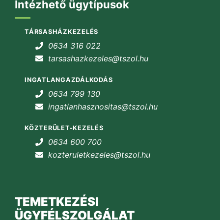
Intézhető ügytípusok
TÁRSASHÁZKEZELÉS
0634 316 022
tarsashazkezeles@tszol.hu
INGATLANGAZDÁLKODÁS
0634 799 130
ingatlanhasznositas@tszol.hu
KÖZTERÜLET-KEZELÉS
0634 600 700
kozteruletkezeles@tszol.hu
TEMETKEZÉSI
ÜGYFÉLSZOLGÁLAT