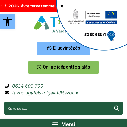
2026. évre tervezett melegvíz-korlátozások Tatabányán
Új h
Eszköztár megnyitása
E-ügyintézés
Online időpontfoglalás
0634 600 700
tavho.ugyfelszolgalat@tszol.hu