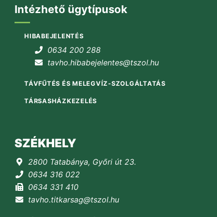
Intézhető ügytípusok
HIBABEJELENTÉS
0634 200 288
tavho.hibabejelentes@tszol.hu
TÁVFŰTÉS ÉS MELEGVÍZ-SZOLGÁLTATÁS
TÁRSASHÁZKEZELÉS
SZÉKHELY
2800 Tatabánya, Győri út 23.
0634 316 022
0634 331 410
tavho.titkarsag@tszol.hu