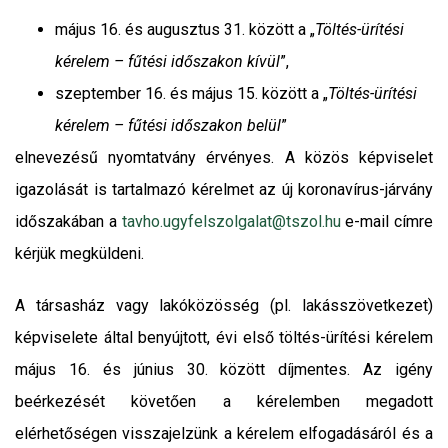
május 16. és augusztus 31. között a „
Töltés-ürítési
kérelem – fűtési időszakon kívül
”,
szeptember 16. és május 15. között a „
Töltés-ürítési
kérelem – fűtési időszakon belül
”
elnevezésű nyomtatvány érvényes. A közös képviselet
igazolását is tartalmazó kérelmet az új koronavírus-járvány
időszakában a
tavho.ugyfelszolgalat@tszol.hu
e-mail címre
kérjük megküldeni.
A társasház vagy lakóközösség (pl. lakásszövetkezet)
képviselete által benyújtott, évi első töltés-ürítési kérelem
május 16. és június 30. között díjmentes. Az igény
beérkezését követően a kérelemben megadott
elérhetőségen visszajelzünk a kérelem elfogadásáról és a