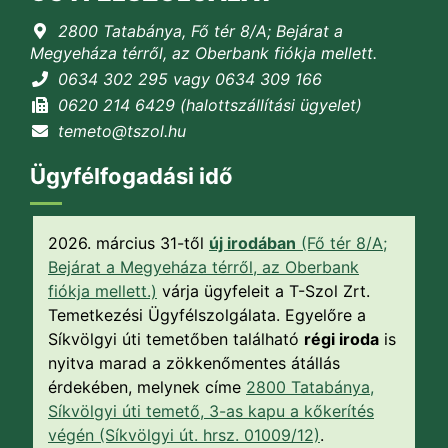
2800 Tatabánya, Fő tér 8/A; Bejárat a
Megyeháza térről, az Oberbank fiókja mellett.
0634 302 295 vagy 0634 309 166
0620 214 6429 (halottszállítási ügyelet)
temeto@tszol.hu
Ügyfélfogadási idő
2026. március 31-től
új irodában
(Fő tér 8/A;
Bejárat a Megyeháza térről, az Oberbank
fiókja mellett.)
várja ügyfeleit a T-Szol Zrt.
Temetkezési Ügyfélszolgálata. Egyelőre a
Síkvölgyi úti temetőben található
régi iroda
is
nyitva marad a zökkenőmentes átállás
érdekében, melynek címe
2800 Tatabánya,
Síkvölgyi úti temető, 3-as kapu a kőkerítés
végén (Síkvölgyi út. hrsz. 01009/12)
.