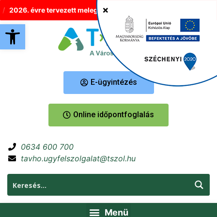
2026. évre tervezett melegvíz-korlátozások Tatabányán
Új hel
Eszköztár megnyitása
E-ügyintézés
Online időpontfoglalás
0634 600 700
tavho.ugyfelszolgalat@tszol.hu