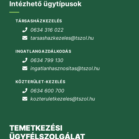
Intézhető ügytípusok
TÁRSASHÁZKEZELÉS
0634 316 022
tarsashazkezeles@tszol.hu
INGATLANGAZDÁLKODÁS
0634 799 130
ingatlanhasznositas@tszol.hu
KÖZTERÜLET-KEZELÉS
0634 600 700
kozteruletkezeles@tszol.hu
TEMETKEZÉSI
ÜGYFÉLSZOLGÁLAT