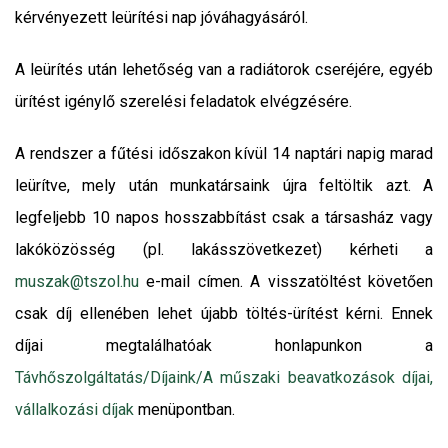
kérvényezett leürítési nap jóváhagyásáról.
A leürítés után lehetőség van a radiátorok cseréjére, egyéb
ürítést igénylő szerelési feladatok elvégzésére.
A rendszer a fűtési időszakon kívül 14 naptári napig marad
leürítve, mely után munkatársaink újra feltöltik azt. A
legfeljebb 10 napos hosszabbítást csak a társasház vagy
lakóközösség (pl. lakásszövetkezet) kérheti a
muszak@tszol.hu
e-mail címen. A visszatöltést követően
csak díj ellenében lehet újabb töltés-ürítést kérni. Ennek
díjai megtalálhatóak honlapunkon a
Távhőszolgáltatás/Díjaink/A műszaki beavatkozások díjai,
vállalkozási díjak
menüpontban.