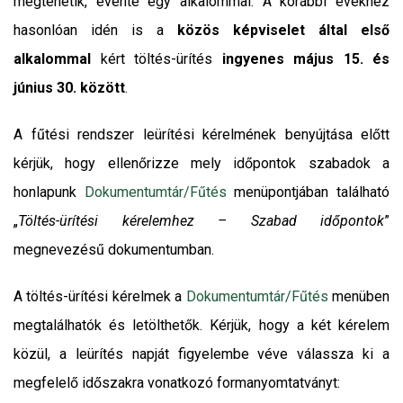
megtehetik, évente egy alkalommal. A korábbi évekhez
hasonlóan idén is a
közös képviselet által első
alkalommal
kért töltés-ürítés
ingyenes május 15. és
június 30. között
.
A fűtési rendszer leürítési kérelmének benyújtása előtt
kérjük, hogy ellenőrizze mely időpontok szabadok a
honlapunk
Dokumentumtár/Fűtés
menüpontjában található
„
Töltés-ürítési kérelemhez – Szabad időpontok
”
megnevezésű dokumentumban.
A töltés-ürítési kérelmek a
Dokumentumtár/Fűtés
menüben
megtalálhatók és letölthetők. Kérjük, hogy a két kérelem
közül, a leürítés napját figyelembe véve válassza ki a
megfelelő időszakra vonatkozó formanyomtatványt: