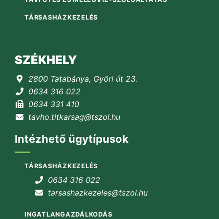
TÁRSASHÁZKEZELÉS
SZÉKHELY
2800 Tatabánya, Győri út 23.
0634 316 022
0634 331 410
tavho.titkarsag@tszol.hu
Intézhető ügytípusok
TÁRSASHÁZKEZELÉS
0634 316 022
tarsashazkezeles@tszol.hu
INGATLANGAZDÁLKODÁS