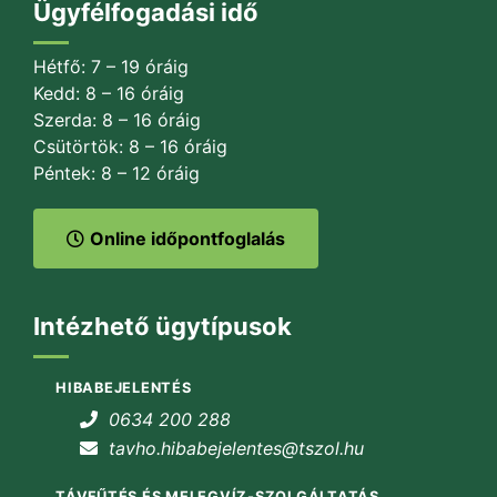
Ügyfélfogadási idő
Hétfő: 7 – 19 óráig
Kedd: 8 – 16 óráig
Szerda: 8 – 16 óráig
Csütörtök: 8 – 16 óráig
Péntek: 8 – 12 óráig
Online időpontfoglalás
Intézhető ügytípusok
HIBABEJELENTÉS
0634 200 288
tavho.hibabejelentes@tszol.hu
TÁVFŰTÉS ÉS MELEGVÍZ-SZOLGÁLTATÁS