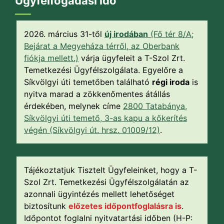
Ügyfélfogadási idő
2026. március 31-től
új irodában
(Fő tér 8/A;
Bejárat a Megyeháza térről, az Oberbank
fiókja mellett.)
várja ügyfeleit a T-Szol Zrt.
Temetkezési Ügyfélszolgálata. Egyelőre a
Síkvölgyi úti temetőben található
régi iroda
is
nyitva marad a zökkenőmentes átállás
érdekében, melynek címe
2800 Tatabánya,
Síkvölgyi úti temető, 3-as kapu a kőkerítés
végén (Síkvölgyi út. hrsz. 01009/12)
.
Tájékoztatjuk Tisztelt Ügyfeleinket, hogy a T-
Szol Zrt. Temetkezési Ügyfélszolgálatán az
azonnali ügyintézés mellett lehetőséget
biztosítunk
előzetes időpontfoglalásra is
.
Időpontot foglalni nyitvatartási időben (H-P: