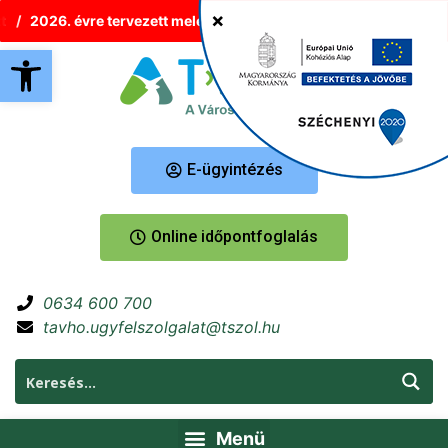
2026. évre tervezett melegvíz-korlátozások Tatabányán
Új h
Eszköztár megnyitása
E-ügyintézés
Online időpontfoglalás
0634 600 700
tavho.ugyfelszolgalat@tszol.hu