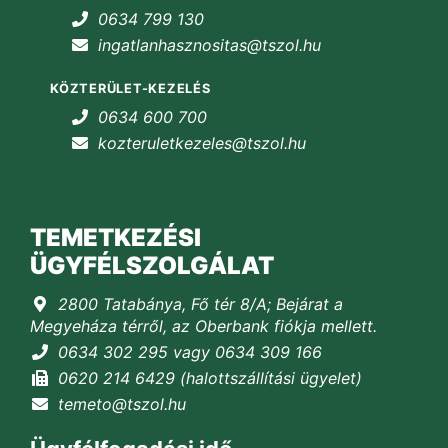
0634 799 130
ingatlanhasznositas@tszol.hu
KÖZTERÜLET-KEZELÉS
0634 600 700
kozteruletkezeles@tszol.hu
TEMETKEZÉSI
ÜGYFÉLSZOLGÁLAT
2800 Tatabánya, Fő tér 8/A; Bejárat a
Megyeháza térről, az Oberbank fiókja mellett.
0634 302 295 vagy 0634 309 166
0620 214 6429 (halottszállítási ügyelet)
temeto@tszol.hu