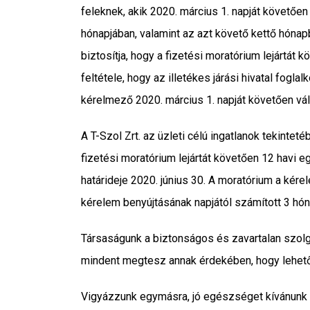
feleknek, akik 2020. március 1. napját követően
hónapjában, valamint az azt követő kettő hónapb
biztosítja, hogy a fizetési moratórium lejártát
feltétele, hogy az illetékes járási hivatal fogla
kérelmező 2020. március 1. napját követően vált 
A T-Szol Zrt. az üzleti célú ingatlanok tekintet
fizetési moratórium lejártát követően 12 havi e
határideje 2020. június 30. A moratórium a kér
kérelem benyújtásának napjától számított 3 hóna
Társaságunk a biztonságos és zavartalan szolg
mindent megtesz annak érdekében, hogy lehető
Vigyázzunk egymásra, jó egészséget kívánunk