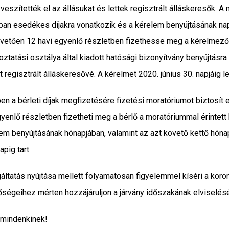
 veszítették el az állásukat és lettek regisztrált álláskeresők. 
an esedékes díjakra vonatkozik és a kérelem benyújtásának napjá
 követően 12 havi egyenlő részletben fizethesse meg a kérelmező 
lkoztatási osztálya által kiadott hatósági bizonyítvány benyújtásra
regisztrált álláskeresővé. A kérelmet 2020. június 30. napjáig le
ében a bérleti díjak megfizetésére fizetési moratóriumot biztosít
gyenlő részletben fizetheti meg a bérlő a moratóriummal érintett 
elem benyújtásának hónapjában, valamint az azt követő kettő hóna
pig tart.
áltatás nyújtása mellett folyamatosan figyelemmel kíséri a koro
ségeihez mérten hozzájáruljon a járvány időszakának elviselés
 mindenkinek!