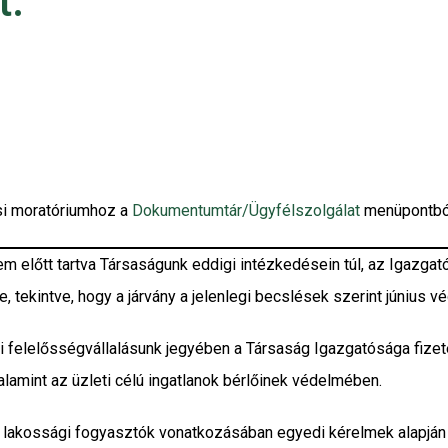
t.
si moratóriumhoz a
Dokumentumtár/Ügyfélszolgálat
menüpontból
 előtt tartva Társaságunk eddigi intézkedésein túl, az Igazgat
 tekintve, hogy a járvány a jelenlegi becslések szerint június vég
lmi felelősségvállalásunk jegyében a Társaság Igazgatósága fize
alamint az üzleti célú ingatlanok bérlőinek védelmében.
vő lakossági fogyasztók vonatkozásában egyedi kérelmek alapján