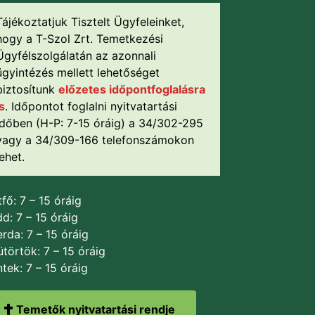
Tájékoztatjuk Tisztelt Ügyfeleinket,
hogy a T-Szol Zrt. Temetkezési
Ügyfélszolgálatán az azonnali
ügyintézés mellett lehetőséget
biztosítunk
előzetes időpontfoglalásra
is
. Időpontot foglalni nyitvatartási
időben (H-P: 7-15 óráig) a 34/302-295
vagy a 34/309-166 telefonszámokon
lehet.
fő: 7 – 15 óráig
d: 7 – 15 óráig
rda: 7 – 15 óráig
törtök: 7 – 15 óráig
tek: 7 – 15 óráig
Temetők nyitvatartási rendje