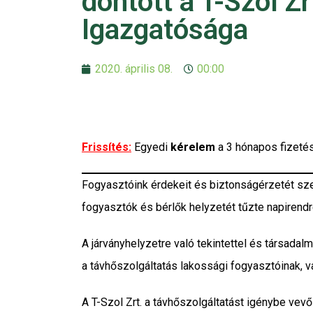
döntött a T-Szol Zr
Igazgatósága
2020. április 08.
00:00
Frissítés:
Egyedi
kérelem
a 3 hónapos fizeté
Fogyasztóink érdekeit és biztonságérzetét szem
fogyasztók és bérlők helyzetét tűzte napirendre,
A járványhelyzetre való tekintettel és társada
a távhőszolgáltatás lakossági fogyasztóinak, v
A T-Szol Zrt. a távhőszolgáltatást igénybe ve