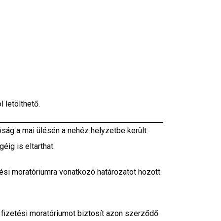
 letölthető.
óság a mai ülésén a nehéz helyzetbe került
éig is eltarthat.
tési moratóriumra vonatkozó határozatot hozott
 fizetési moratóriumot biztosít azon szerződő