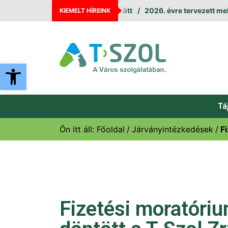
eállás augusztus 11. és 12. között
2026. évre tervezett meleg
KIEMELT HÍREINK
Eszköztár megnyitása
Tá
Ön itt áll:
Főoldal
Járványintézkedések
F
Fizetési moratóriu