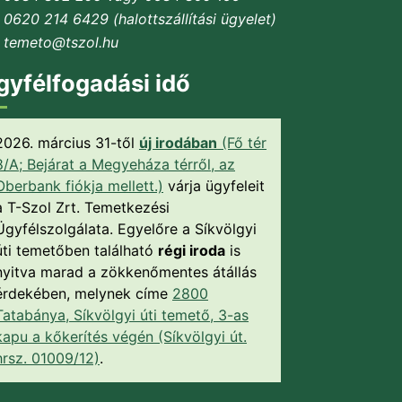
0620 214 6429 (halottszállítási ügyelet)
temeto@tszol.hu
gyfélfogadási idő
2026. március 31-től
új irodában
(Fő tér
8/A; Bejárat a Megyeháza térről, az
Oberbank fiókja mellett.)
várja ügyfeleit
a T-Szol Zrt. Temetkezési
Ügyfélszolgálata. Egyelőre a Síkvölgyi
úti temetőben található
régi iroda
is
nyitva marad a zökkenőmentes átállás
érdekében, melynek címe
2800
Tatabánya, Síkvölgyi úti temető, 3-as
kapu a kőkerítés végén (Síkvölgyi út.
hrsz. 01009/12)
.