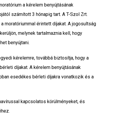
A moratórium a kérelem benyújtásának
tól számított 3 hónapig tart. A T-Szol Zrt.
a moratóriummal érintett díjakat. A jogosultság
 kerüljön, melynek tartalmaznia kell, hogy
het benyújtani.
 egyedi kérelemre, továbbá biztosítja, hogy a
bérleti díjakat. A kérelem benyújtásának
pban esedékes bérleti díjakra vonatkozik és a
navírussal kapcsolatos körülményeket, és
éhez.