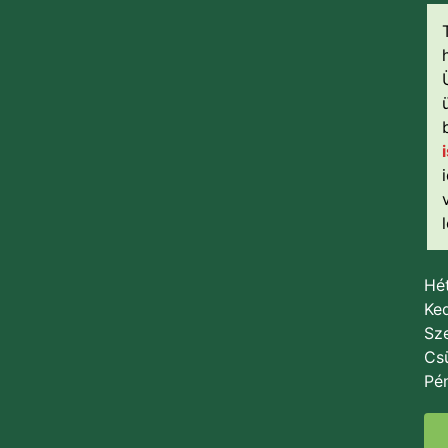
Hét
Ked
Sze
Csü
Pén