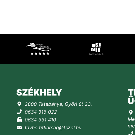
SZÉKHELY
T
Ü
2800 Tatabánya, Győri út 23.
0634 316 022
Meg
0634 331 410
mel
tavho.titkarsag@tszol.hu