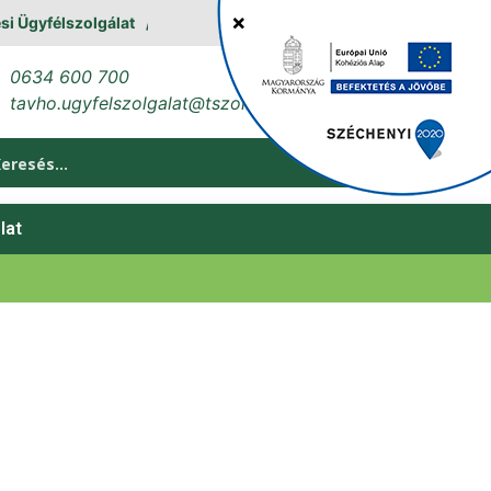
gyfélszolgálat
0634 600 700
tavho.ugyfelszolgalat@tszol.hu
lat