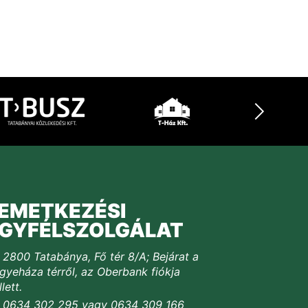
EMETKEZÉSI
GYFÉLSZOLGÁLAT
2800 Tatabánya, Fő tér 8/A; Bejárat a
yeháza térről, az Oberbank fiókja
lett.
0634 302 295 vagy 0634 309 166