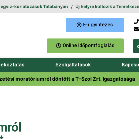
víz-korlátozások Tatabányán
Új helyre költözik a Temetkezési Ü
E-ügyintézés
Online időpontfoglalás
jékoztatás
Szolgáltatások
Kapcso
izetési moratóriumról döntött a T-Szol Zrt. Igazgatósága
mról