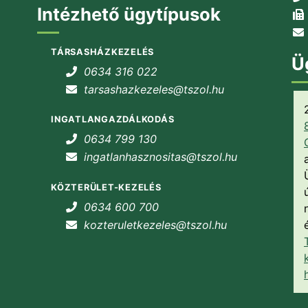
Intézhető ügytípusok
TÁRSASHÁZKEZELÉS
Ü
0634 316 022
tarsashazkezeles@tszol.hu
INGATLANGAZDÁLKODÁS
0634 799 130
ingatlanhasznositas@tszol.hu
KÖZTERÜLET-KEZELÉS
0634 600 700
kozteruletkezeles@tszol.hu