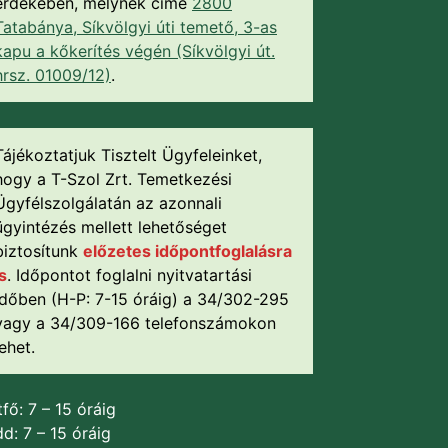
érdekében, melynek címe
2800
Tatabánya, Síkvölgyi úti temető, 3-as
kapu a kőkerítés végén (Síkvölgyi út.
hrsz. 01009/12)
.
Tájékoztatjuk Tisztelt Ügyfeleinket,
hogy a T-Szol Zrt. Temetkezési
Ügyfélszolgálatán az azonnali
ügyintézés mellett lehetőséget
biztosítunk
előzetes időpontfoglalásra
is
. Időpontot foglalni nyitvatartási
időben (H-P: 7-15 óráig) a 34/302-295
vagy a 34/309-166 telefonszámokon
lehet.
fő: 7 – 15 óráig
d: 7 – 15 óráig