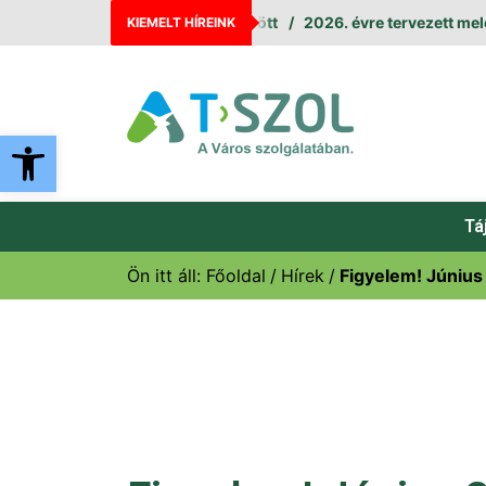
eállás augusztus 11. és 12. között
2026. évre tervezett melegv
KIEMELT HÍREINK
Eszköztár megnyitása
Tá
Ön itt áll:
Főoldal
Hírek
Figyelem! Június 