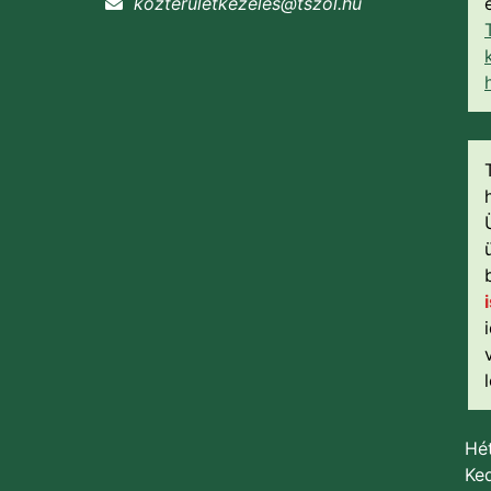
kozteruletkezeles@tszol.hu
Hét
Ked