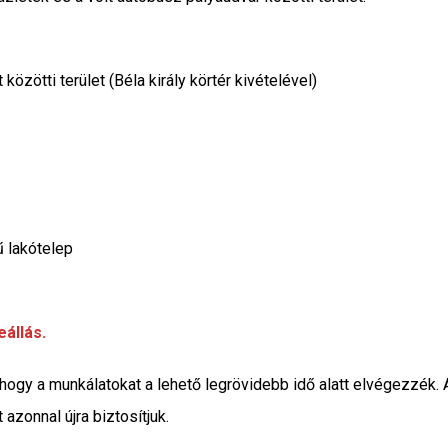
közötti terület (Béla király körtér kivételével)
ű lakótelep
eállás.
hogy a munkálatokat a lehető legrövidebb idő alatt elvégezzék. 
 azonnal újra biztosítjuk.