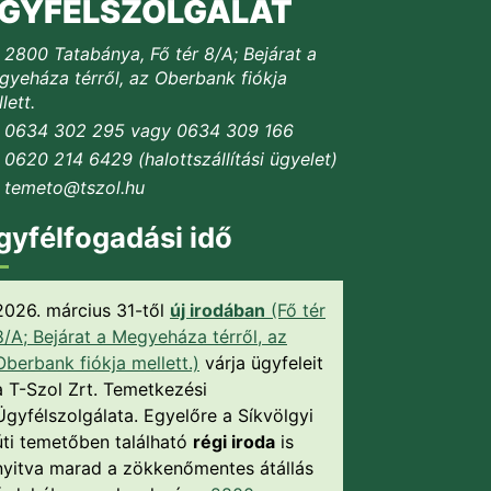
GYFÉLSZOLGÁLAT
2800 Tatabánya, Fő tér 8/A; Bejárat a
yeháza térről, az Oberbank fiókja
lett.
0634 302 295 vagy 0634 309 166
0620 214 6429 (halottszállítási ügyelet)
temeto@tszol.hu
gyfélfogadási idő
2026. március 31-től
új irodában
(Fő tér
8/A; Bejárat a Megyeháza térről, az
Oberbank fiókja mellett.)
várja ügyfeleit
a T-Szol Zrt. Temetkezési
Ügyfélszolgálata. Egyelőre a Síkvölgyi
úti temetőben található
régi iroda
is
nyitva marad a zökkenőmentes átállás