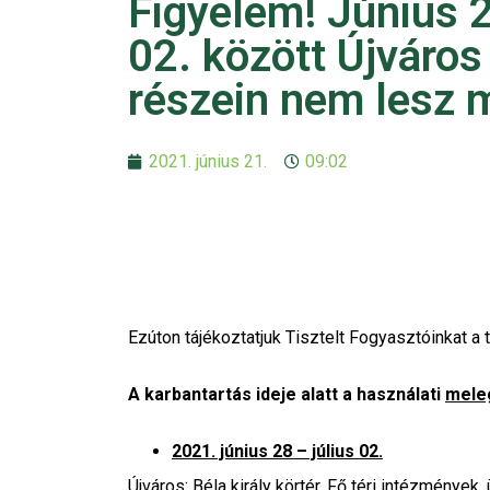
Figyelem! Június 2
02. között Újváros
részein nem lesz 
2021. június 21.
09:02
Ezúton tájékoztatjuk Tisztelt Fogyasztóinkat a t
A karbantartás ideje alatt a használati
meleg
2021. június 28 – július 02.
Újváros: Béla király körtér, Fő téri intézmények,