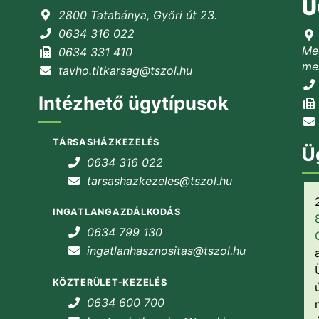
Ü
2800 Tatabánya, Győri út 23.
0634 316 022
Meg
0634 331 410
mel
tavho.titkarsag@tszol.hu
Intézhető ügytípusok
TÁRSASHÁZKEZELÉS
Ü
0634 316 022
tarsashazkezeles@tszol.hu
INGATLANGAZDÁLKODÁS
0634 799 130
ingatlanhasznositas@tszol.hu
KÖZTERÜLET-KEZELÉS
0634 600 700