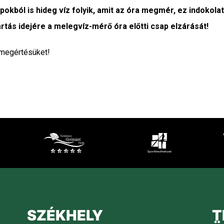
pokból is hideg víz folyik, amit az óra megmér, ez indokola
rtás idejére a melegvíz-mérő óra előtti csap elzárását!
ves megértésüket!
SZÉKHELY
T