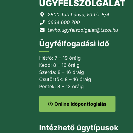
ÜGYFÉLSZOLGÁLAT
2800 Tatabánya, Fő tér 8/A
0634 600 700
tavho.ugyfelszolgalat@tszol.hu
Ügyfélfogadási idő
Hétfő: 7 – 19 óráig
Kedd: 8 – 16 óráig
Szerda: 8 – 16 óráig
Csütörtök: 8 – 16 óráig
Péntek: 8 – 12 óráig
Online időpontfoglalás
Intézhető ügytípusok