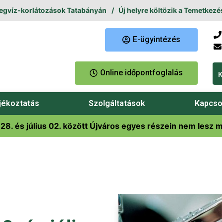
íz-korlátozások Tatabányán
Új helyre költözik a Temetkezési Ü
E-ügyintézés
Online időpontfoglalás
jékoztatás
Szolgáltatások
Kapcso
28. és július 02. között Újváros egyes részein nem lesz 