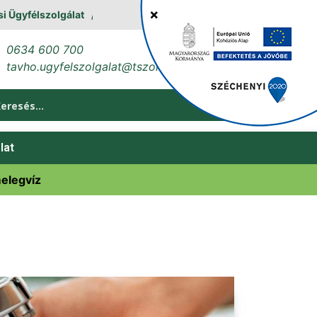
gyfélszolgálat
0634 600 700
tavho.ugyfelszolgalat@tszol.hu
lat
melegvíz