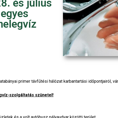
8. és július
 egyes
melegvíz
atabányai primer távfűtési hálózat karbantartási időpontjairól, v
víz-szolgáltatás szünetel!
 üzletek és a volt autóbusz pályaudvar közötti terület.