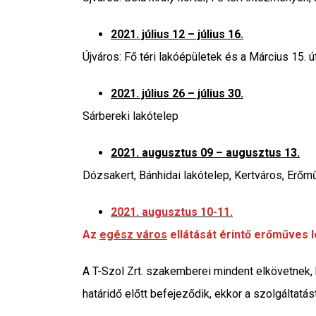
2021. július 12 – július 16.
Újváros: Fő téri lakóépületek és a Március 15. út 
2021. július 26 – július 30.
Sárbereki lakótelep
2021. augusztus 09 – augusztus 13.
Dózsakert, Bánhidai lakótelep, Kertváros, Erőm
2021. augusztus 10-11.
Az
egész város
ellátását érintő erőműves l
A T-Szol Zrt. szakemberei mindent elkövetnek, 
határidő előtt befejeződik, ekkor a szolgáltatást