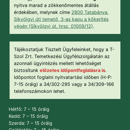
nyitva marad a zökkenőmentes átállás
érdekében, melynek címe
2800 Tatabánya,
Síkvölgyi úti temető, 3-as kapu a kőkerítés
végén (Síkvölgyi út. hrsz. 01009/12)
.
Tájékoztatjuk Tisztelt Ügyfeleinket, hogy a T-
Szol Zrt. Temetkezési Ügyfélszolgálatán az
azonnali ügyintézés mellett lehetőséget
biztosítunk
előzetes időpontfoglalásra is
.
Időpontot foglalni nyitvatartási időben (H-P:
7-15 óráig) a 34/302-295 vagy a 34/309-166
telefonszámokon lehet.
Hétfő: 7 – 15 óráig
Kedd: 7 – 15 óráig
Szerda: 7 – 15 óráig
Csütörtök: 7 – 15 óráig