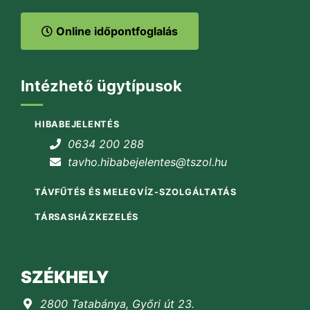
Online időpontfoglalás
Intézhető ügytípusok
HIBABEJELENTÉS
0634 200 288
tavho.hibabejelentes@tszol.hu
TÁVFŰTÉS ÉS MELEGVÍZ-SZOLGÁLTATÁS
TÁRSASHÁZKEZELÉS
SZÉKHELY
2800 Tatabánya, Győri út 23.