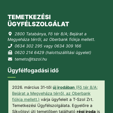
TEMETKEZÉSI
ÜGYFÉLSZOLGÁLAT
2800 Tatabánya, Fő tér 8/A; Bejárat a
Megyeháza térről, az Oberbank fiókja mellett.
0634 302 295 vagy 0634 309 166
0620 214 6429 (halottszállítási ügyelet)
temeto@tszol.hu
Ügyfélfogadási idő
2026. március 31-től
új irodában
(Fő tér 8/A;
Bejárat a Megyeháza térről, az Oberbank
fiókja mellett.)
várja ügyfeleit a T-Szol Zrt.
Temetkezési Ügyfélszolgálata. Egyelőre a
Síkvölgyi úti temetőben található
régi iroda
is