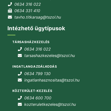
0634 316 022
0634 331 410
tavho.titkarsag@tszol.hu
Intézhető ügytípusok
TÁRSASHÁZKEZELÉS
0634 316 022
tarsashazkezeles@tszol.hu
INGATLANGAZDÁLKODÁS
0634 799 130
ingatlanhasznositas@tszol.hu
KÖZTERÜLET-KEZELÉS
0634 600 700
kozteruletkezeles@tszol.hu