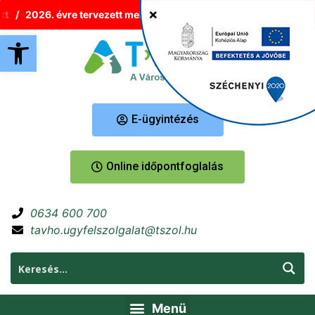
2026. évre tervezett melegvíz-korlátozások Tatabányán
Új
Eszköztár megnyitása
E-ügyintézés
Online időpontfoglalás
0634 600 700
tavho.ugyfelszolgalat@tszol.hu