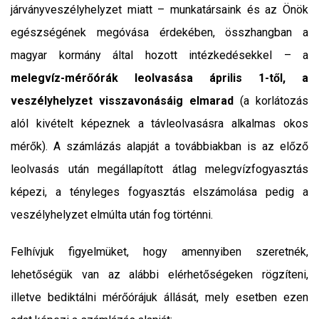
járványveszélyhelyzet miatt – munkatársaink és az Önök
egészségének megóvása érdekében, összhangban a
magyar kormány által hozott intézkedésekkel – a
melegvíz-mérőórák leolvasása április 1-től, a
veszélyhelyzet visszavonásáig elmarad
(a korlátozás
alól kivételt képeznek a távleolvasásra alkalmas okos
mérők). A számlázás alapját a továbbiakban is az előző
leolvasás után megállapított átlag melegvízfogyasztás
képezi, a tényleges fogyasztás elszámolása pedig a
veszélyhelyzet elmúlta után fog történni.
Felhívjuk figyelmüket, hogy amennyiben szeretnék,
lehetőségük van az alábbi elérhetőségeken rögzíteni,
illetve bediktálni mérőórájuk állását, mely esetben ezen