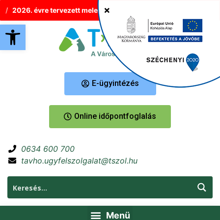
2026. évre tervezett melegvíz-korlátozások Tatabányán
Új he
Eszköztár megnyitása
E-ügyintézés
Online időpontfoglalás
0634 600 700
tavho.ugyfelszolgalat@tszol.hu