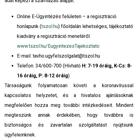
adat képezi a számlázás alapját:
Online E-Ügyintézés felületen – a regisztráció
honlapunk (
tszol.hu
) főoldalán lehetséges, tájékoztató
kiadvány a regisztráció menetéről:
www.tszol.hu/EugyintezesTajekoztato
E-mail: tavho.ugyfelszolgalat@tszol.hu
Telefon: 34/600-700 (Hívható
H: 7-19 óráig, K-Cs: 8-
16 óráig, P: 8-12 óráig
)
Társaságunk folyamatosan követi a koronavírussal
kapcsolatos helyzetet, és a hivatalos ajánlásoknak
megfelelően hozza meg további intézkedéseit. Mindent
megteszünk annak érdekében, hogy továbbra is
biztonságos és zavartalan szolgáltatást nyújtsunk
ügyfeleinknek.