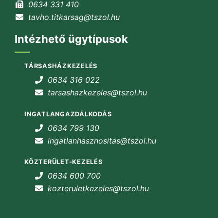
0634 331 410
tavho.titkarsag@tszol.hu
Intézhető ügytípusok
TÁRSASHÁZKEZELÉS
0634 316 022
tarsashazkezeles@tszol.hu
INGATLANGAZDÁLKODÁS
0634 799 130
ingatlanhasznositas@tszol.hu
KÖZTERÜLET-KEZELÉS
0634 600 700
kozteruletkezeles@tszol.hu