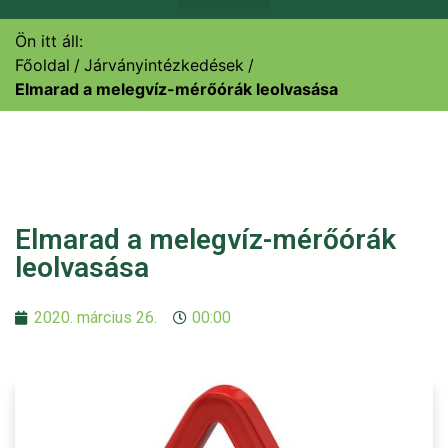
Ön itt áll:
Főoldal
Járványintézkedések
Elmarad a melegvíz-mérőórák leolvasása
Elmarad a melegvíz-mérőórák
leolvasása
2020. március 26.
00:00