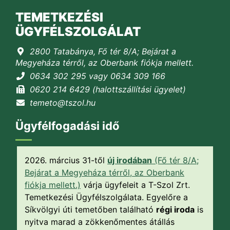
TEMETKEZÉSI
ÜGYFÉLSZOLGÁLAT
2800 Tatabánya, Fő tér 8/A; Bejárat a
Megyeháza térről, az Oberbank fiókja mellett.
0634 302 295 vagy 0634 309 166
0620 214 6429 (halottszállítási ügyelet)
temeto@tszol.hu
Ügyfélfogadási idő
2026. március 31-től
új irodában
(Fő tér 8/A;
Bejárat a Megyeháza térről, az Oberbank
fiókja mellett.)
várja ügyfeleit a T-Szol Zrt.
Temetkezési Ügyfélszolgálata. Egyelőre a
Síkvölgyi úti temetőben található
régi iroda
is
nyitva marad a zökkenőmentes átállás