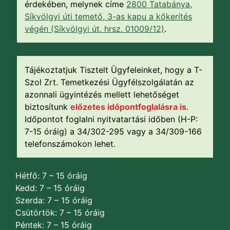
érdekében, melynek címe
2800 Tatabánya,
Síkvölgyi úti temető, 3-as kapu a kőkerítés
végén (Síkvölgyi út. hrsz. 01009/12)
.
Tájékoztatjuk Tisztelt Ügyfeleinket, hogy a T-
Szol Zrt. Temetkezési Ügyfélszolgálatán az
azonnali ügyintézés mellett lehetőséget
biztosítunk
előzetes időpontfoglalásra is
.
Időpontot foglalni nyitvatartási időben (H-P:
7-15 óráig) a 34/302-295 vagy a 34/309-166
telefonszámokon lehet.
Hétfő: 7 – 15 óráig
Kedd: 7 – 15 óráig
Szerda: 7 – 15 óráig
Csütörtök: 7 – 15 óráig
Péntek: 7 – 15 óráig