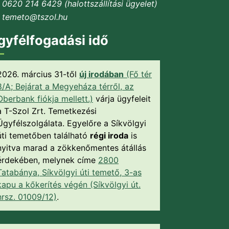
0620 214 6429 (halottszállítási ügyelet)
temeto@tszol.hu
gyfélfogadási idő
2026. március 31-től
új irodában
(Fő tér
8/A; Bejárat a Megyeháza térről, az
Oberbank fiókja mellett.)
várja ügyfeleit
a T-Szol Zrt. Temetkezési
Ügyfélszolgálata. Egyelőre a Síkvölgyi
úti temetőben található
régi iroda
is
nyitva marad a zökkenőmentes átállás
érdekében, melynek címe
2800
Tatabánya, Síkvölgyi úti temető, 3-as
kapu a kőkerítés végén (Síkvölgyi út.
hrsz. 01009/12)
.