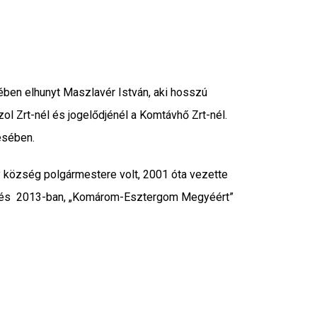
ében elhunyt Maszlavér István, aki hosszú
zol Zrt-nél és jogelődjénél a Komtávhő Zrt-nél.
ésében.
ly község polgármestere volt, 2001 óta vezette
yűlés 2013-ban, „Komárom-Esztergom Megyéért”