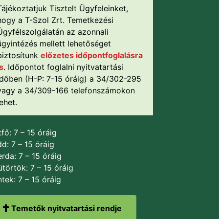
Tájékoztatjuk Tisztelt Ügyfeleinket,
hogy a T-Szol Zrt. Temetkezési
Ügyfélszolgálatán az azonnali
ügyintézés mellett lehetőséget
biztosítunk
előzetes időpontfoglalásra
is
. Időpontot foglalni nyitvatartási
időben (H-P: 7-15 óráig) a 34/302-295
vagy a 34/309-166 telefonszámokon
lehet.
fő: 7 – 15 óráig
d: 7 – 15 óráig
rda: 7 – 15 óráig
törtök: 7 – 15 óráig
tek: 7 – 15 óráig
Temetők nyitvatartási rendje