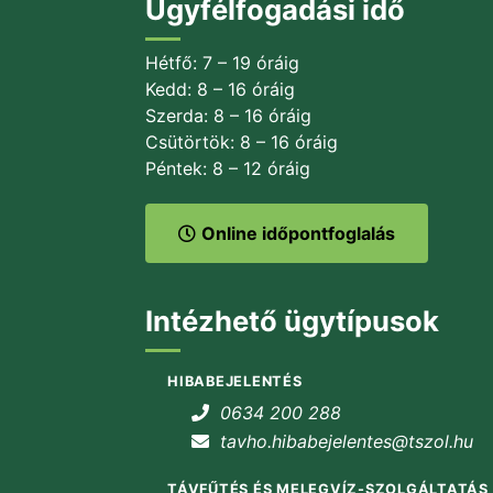
Ügyfélfogadási idő
Hétfő: 7 – 19 óráig
Kedd: 8 – 16 óráig
Szerda: 8 – 16 óráig
Csütörtök: 8 – 16 óráig
Péntek: 8 – 12 óráig
Online időpontfoglalás
Intézhető ügytípusok
HIBABEJELENTÉS
0634 200 288
tavho.hibabejelentes@tszol.hu
TÁVFŰTÉS ÉS MELEGVÍZ-SZOLGÁLTATÁS