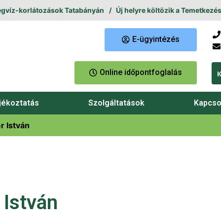
íz-korlátozások Tatabányán
Új helyre költözik a Temetkezési Ü
E-ügyintézés
Online időpontfoglalás
jékoztatás
Szolgáltatások
Kapcso
r István
 István