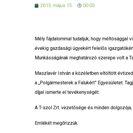
2015. május 15.
00:00
Mély fájdalommal tudatjuk, hogy méltósággal vi
évekig gazdasági ügyekért felelős igazgatóként,
Munkásságának meghatározó szerepe volt a Tat
Maszlavér István a közéletben eltöltött évtize
a „Polgármesterek a Falukért” Egyesületet. 
díjjal ismerte el tevékenységét.
A T-szol Zrt. vezetősége és minden dolgozója, 
Emlékét megőrizzük.