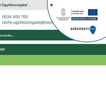
gyfélszolgálat
0634 600 700
tavho.ugyfelszolgalat@tszol.hu
lat