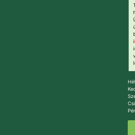
Hét
Ked
Sze
Csü
Pén