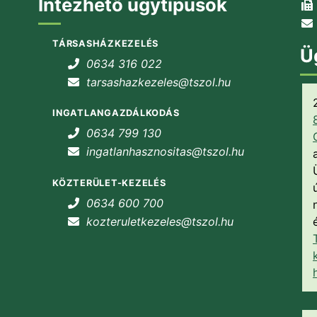
Intézhető ügytípusok
TÁRSASHÁZKEZELÉS
Ü
0634 316 022
tarsashazkezeles@tszol.hu
INGATLANGAZDÁLKODÁS
0634 799 130
ingatlanhasznositas@tszol.hu
KÖZTERÜLET-KEZELÉS
0634 600 700
kozteruletkezeles@tszol.hu