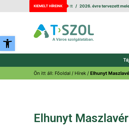
eállás augusztus 11. és 12. között
2026. évre tervezett melegv
KIEMELT HÍREINK
Eszköztár megnyitása
Tá
Ön itt áll:
Főoldal
Hírek
Elhunyt Maszlavé
Elhunyt Maszlavér