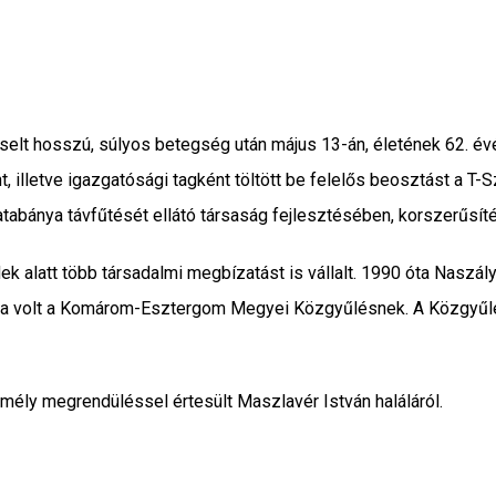
selt hosszú, súlyos betegség után május 13-án, életének 62. év
 illetve igazgatósági tagként töltött be felelős beosztást a T-S
abánya távfűtését ellátó társaság fejlesztésében, korszerűsít
dek alatt több társadalmi megbízatást is vállalt. 1990 óta Naszá
Tagja volt a Komárom-Esztergom Megyei Közgyűlésnek. A Közg
mély megrendüléssel értesült Maszlavér István haláláról.