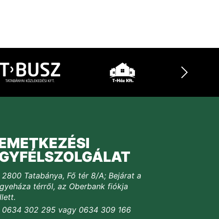
EMETKEZÉSI
GYFÉLSZOLGÁLAT
2800 Tatabánya, Fő tér 8/A; Bejárat a
yeháza térről, az Oberbank fiókja
lett.
0634 302 295 vagy 0634 309 166