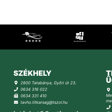
SZÉKHELY
T
Ü
2800 Tatabánya, Győri út 23.
0634 316 022
Meg
0634 331 410
mel
tavho.titkarsag@tszol.hu