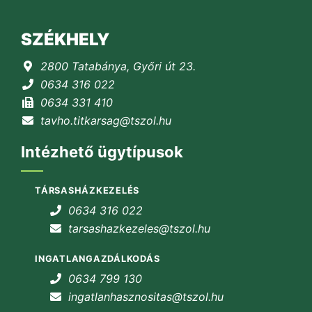
SZÉKHELY
2800 Tatabánya, Győri út 23.
0634 316 022
0634 331 410
tavho.titkarsag@tszol.hu
Intézhető ügytípusok
TÁRSASHÁZKEZELÉS
0634 316 022
tarsashazkezeles@tszol.hu
INGATLANGAZDÁLKODÁS
0634 799 130
ingatlanhasznositas@tszol.hu