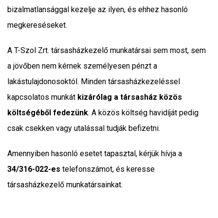
bizalmatlansággal kezelje az ilyen, és ehhez hasonló
megkereséseket.
A T-Szol Zrt. társasházkezelő munkatársai sem most, sem
a jövőben nem kérnek személyesen pénzt a
lakástulajdonosoktól. Minden társasházkezeléssel
kapcsolatos munkát
kizárólag a társasház közös
költségéből fedezünk
. A közös költség havidíját pedig
csak csekken vagy utalással tudják befizetni.
Amennyiben hasonló esetet tapasztal, kérjük hívja a
34/316-022-es
telefonszámot, és keresse
társasházkezelő munkatársainkat.