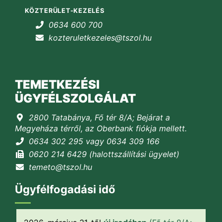
KÖZTERÜLET-KEZELÉS
0634 600 700
kozteruletkezeles@tszol.hu
TEMETKEZÉSI
ÜGYFÉLSZOLGÁLAT
2800 Tatabánya, Fő tér 8/A; Bejárat a
Megyeháza térről, az Oberbank fiókja mellett.
0634 302 295 vagy 0634 309 166
0620 214 6429 (halottszállítási ügyelet)
temeto@tszol.hu
Ügyfélfogadási idő