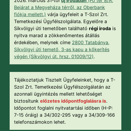
2026. március 31-től
új irodában
(Fő tér 8/A;
Bejárat a Megyeháza térről, az Oberbank
fiókja mellett.)
várja ügyfeleit a T-Szol Zrt.
Temetkezési Ügyfélszolgálata. Egyelőre a
Síkvölgyi úti temetőben található
régi iroda
is
nyitva marad a zökkenőmentes átállás
érdekében, melynek címe
2800 Tatabánya,
Síkvölgyi úti temető, 3-as kapu a kőkerítés
végén (Síkvölgyi út. hrsz. 01009/12)
.
Tájékoztatjuk Tisztelt Ügyfeleinket, hogy a T-
Szol Zrt. Temetkezési Ügyfélszolgálatán az
azonnali ügyintézés mellett lehetőséget
biztosítunk
előzetes időpontfoglalásra is
.
Időpontot foglalni nyitvatartási időben (H-P:
7-15 óráig) a 34/302-295 vagy a 34/309-166
telefonszámokon lehet.