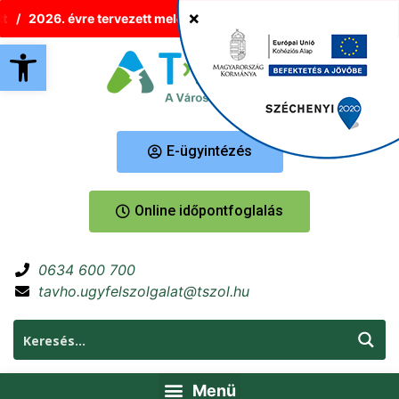
2026. évre tervezett melegvíz-korlátozások Tatabányán
Új 
Eszköztár megnyitása
E-ügyintézés
Online időpontfoglalás
0634 600 700
tavho.ugyfelszolgalat@tszol.hu