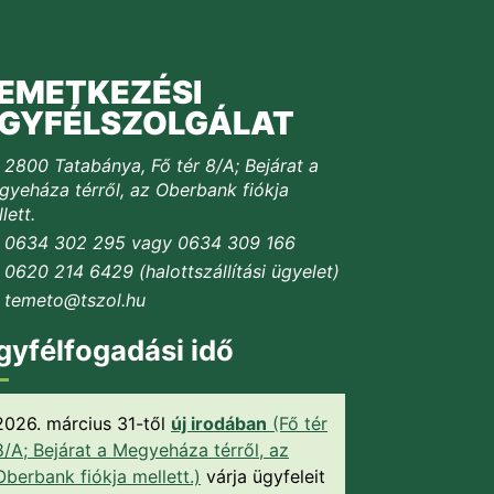
EMETKEZÉSI
GYFÉLSZOLGÁLAT
2800 Tatabánya, Fő tér 8/A; Bejárat a
yeháza térről, az Oberbank fiókja
lett.
0634 302 295 vagy 0634 309 166
0620 214 6429 (halottszállítási ügyelet)
temeto@tszol.hu
gyfélfogadási idő
2026. március 31-től
új irodában
(Fő tér
8/A; Bejárat a Megyeháza térről, az
Oberbank fiókja mellett.)
várja ügyfeleit