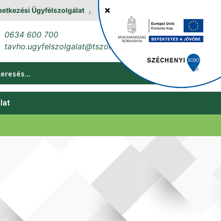
kezési Ügyfélszolgálat
0634 600 700
tavho.ugyfelszolgalat@tszol.hu
lat