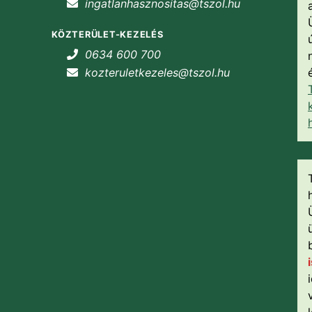
ingatlanhasznositas@tszol.hu
KÖZTERÜLET-KEZELÉS
0634 600 700
kozteruletkezeles@tszol.hu