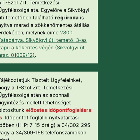
a T-Szol Zrt. Temetkezési
Ügyfélszolgálata. Egyelőre a Síkvölgyi
úti temetőben található
régi iroda
is
nyitva marad a zökkenőmentes átállás
érdekében, melynek címe
2800
Tatabánya, Síkvölgyi úti temető, 3-as
kapu a kőkerítés végén (Síkvölgyi út.
hrsz. 01009/12)
.
Tájékoztatjuk Tisztelt Ügyfeleinket,
hogy a T-Szol Zrt. Temetkezési
Ügyfélszolgálatán az azonnali
ügyintézés mellett lehetőséget
biztosítunk
előzetes időpontfoglalásra
is
. Időpontot foglalni nyitvatartási
időben (H-P: 7-15 óráig) a 34/302-295
vagy a 34/309-166 telefonszámokon
lehet.