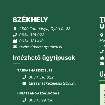
SZÉKHELY
T
Ü
2800 Tatabánya, Győri út 23.
0634 316 022
Meg
0634 331 410
mel
tavho.titkarsag@tszol.hu
Intézhető ügytípusok
TÁRSASHÁZKEZELÉS
Ü
0634 316 022
tarsashazkezeles@tszol.hu
INGATLANGAZDÁLKODÁS
0634 799 130