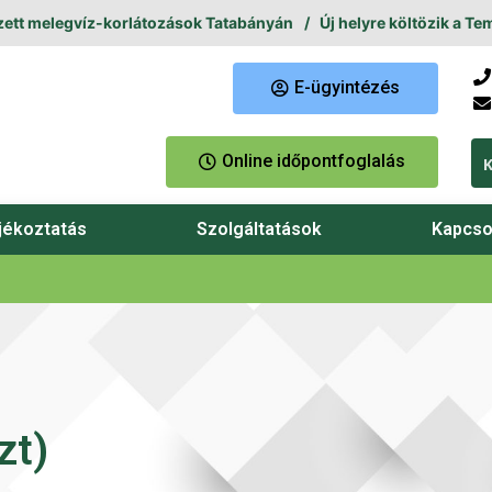
t melegvíz-korlátozások Tatabányán
Új helyre költözik a Temet
E-ügyintézés
Online időpontfoglalás
jékoztatás
Szolgáltatások
Kapcso
zt)