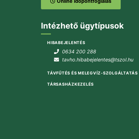
Online időpontfoglalás
Intézhető ügytípusok
HIBABEJELENTÉS
0634 200 288
tavho.hibabejelentes@tszol.hu
TÁVFŰTÉS ÉS MELEGVÍZ-SZOLGÁLTATÁS
TÁRSASHÁZKEZELÉS