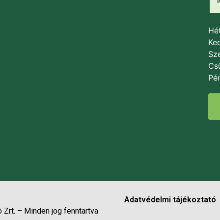
Hét
Ked
Sze
Csü
Pén
Adatvédelmi tájékoztató
 Zrt. – Minden jog fenntartva