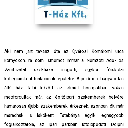
Aki nem járt tavasz óta az újvárosi Komáromi utca
környékén, rá sem ismerhet immár a Nemzeti Adó- és
Vámhivatal székháza mögötti, egykor főiskolai
kollégiumként funkcionáló épületre. A jó ideig elhagyatottan
álló ház falai között az elmúlt hónapokban sokan
megfordultak már, az építőipari szakemberek helyére
hamarosan újabb szakemberek érkeznek, azonban ők már
maradnak is lakóként. Tatabánya egyik legnagyobb
foglalkoztatója, az ipari parkban letelepedett Delphi