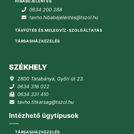
HIBABEJELENTÉS
0634 200 288
tavho.hibabejelentes@tszol.hu
TÁVFŰTÉS ÉS MELEGVÍZ-SZOLGÁLTATÁS
TÁRSASHÁZKEZELÉS
SZÉKHELY
2800 Tatabánya, Győri út 23.
0634 316 022
0634 331 410
tavho.titkarsag@tszol.hu
Intézhető ügytípusok
TÁRSASHÁZKEZELÉS