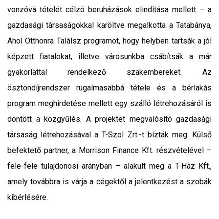
vonzóvá tételét célzó beruházások elindítása mellett – a
gazdasági társaságokkal karöltve megalkotta a Tatabánya,
Ahol Otthonra Találsz programot, hogy helyben tartsák a jól
képzett fiatalokat, illetve városunkba csábítsák a már
gyakorlattal rendelkező szakembereket. Az
ösztöndíjrendszer rugalmasabbá tétele és a bérlakás
program meghirdetése mellett egy szálló létrehozásáról is
döntött a közgyűlés. A projektet megvalósító gazdasági
társaság létrehozásával a T-Szol Zrt.-t bízták meg. Külső
befektető partner, a Morrison Finance Kft. részvételével –
fele-fele tulajdonosi arányban – alakult meg a T-Ház Kft.,
amely továbbra is várja a cégektől a jelentkezést a szobák
kibérlésére.