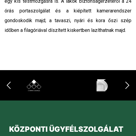
egy kis testmozgásra is. A lakók biztonságérzetéről a 24
órás portaszolgálat és a kiépített kamerarendszer
gondoskodik majd; a tavaszi, nyári és kora őszi szép
időben a filagóriával díszített kiskertben lazíthatnak majd.
KÖZPONTI ÜGYFÉLSZOLGÁLAT