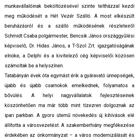
munkavállalóinak beköltözésével szinte teltházzal kezdi
meg működését a Hét Vezér Szálló. A most elkészült
beruházásról és a szálló működésének részleteiről
Schmidt Csaba polgármester, Bencsik János országgyűlési
képviselő, Dr. Hidas János, a T-Szol Zrt. igazgatóságának
elnöke, a Delphi és a kivitelező cég képviselői közösen
számoltak be a helyszínen.
Tatabányán évek óta egymást érik a gyáravató ünnepségek,
újabb és újabb csarnokok emelkednek, folyamatos a
bővülés. A helyi nagyvállalatok fejlesztéseinek
köszönhetően ma már több mint tízezren dolgoznak az
ipari parkban. A gyors ütemű növekedés új kihívások elé
állította a városvezetést. A szakemberhiány megfékezése
érdekében az önkormányzat – a város modernizálását és