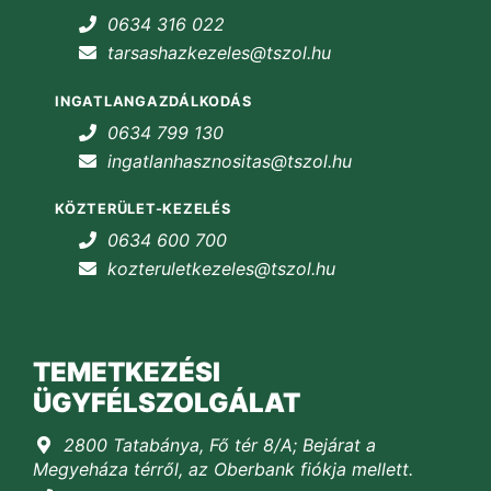
0634 316 022
tarsashazkezeles@tszol.hu
INGATLANGAZDÁLKODÁS
0634 799 130
ingatlanhasznositas@tszol.hu
KÖZTERÜLET-KEZELÉS
0634 600 700
kozteruletkezeles@tszol.hu
TEMETKEZÉSI
ÜGYFÉLSZOLGÁLAT
2800 Tatabánya, Fő tér 8/A; Bejárat a
Megyeháza térről, az Oberbank fiókja mellett.