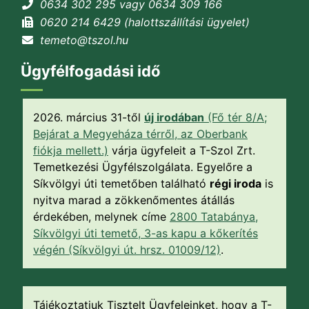
0634 302 295 vagy 0634 309 166
0620 214 6429 (halottszállítási ügyelet)
temeto@tszol.hu
Ügyfélfogadási idő
2026. március 31-től
új irodában
(Fő tér 8/A;
Bejárat a Megyeháza térről, az Oberbank
fiókja mellett.)
várja ügyfeleit a T-Szol Zrt.
Temetkezési Ügyfélszolgálata. Egyelőre a
Síkvölgyi úti temetőben található
régi iroda
is
nyitva marad a zökkenőmentes átállás
érdekében, melynek címe
2800 Tatabánya,
Síkvölgyi úti temető, 3-as kapu a kőkerítés
végén (Síkvölgyi út. hrsz. 01009/12)
.
Tájékoztatjuk Tisztelt Ügyfeleinket, hogy a T-