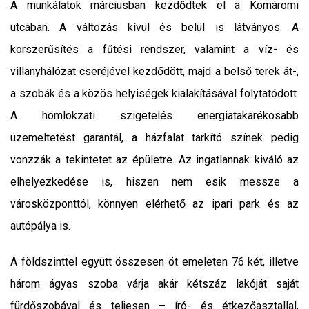
A munkálatok márciusban kezdődtek el a Komáromi
utcában. A változás kívül és belül is látványos. A
korszerűsítés a fűtési rendszer, valamint a víz- és
villanyhálózat cseréjével kezdődött, majd a belső terek át-,
a szobák és a közös helyiségek kialakításával folytatódott.
A homlokzati szigetelés energiatakarékosabb
üzemeltetést garantál, a házfalat tarkító színek pedig
vonzzák a tekintetet az épületre. Az ingatlannak kiváló az
elhelyezkedése is, hiszen nem esik messze a
városközponttól, könnyen elérhető az ipari park és az
autópálya is.
A földszinttel együtt összesen öt emeleten 76 két, illetve
három ágyas szoba várja akár kétszáz lakóját saját
fürdőszobával és teljesen – író- és étkezőasztallal,