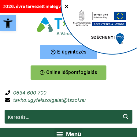
026. évre tervezett melegvíz-korlátozások Tatabányán
Új helyr
Eszköztár megnyitása
E-ügyintézés
Online időpontfoglalás
0634 600 700
tavho.ugyfelszolgalat@tszol.hu