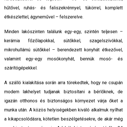
hűtővel, ruhás- és faliszekrénnyel, tükörrel, komplett
étkészlettel, ágyneművel – felszerelve.
Minden lakószinten találunk egy-egy, szintén teljesen –
kerámia főzőlapokkal, sütőkkel, szagelszívókkal,
mikrohullámú sütőkkel – berendezett konyhát étkezővel,
valamint egy-egy mosókonyhát, bennük mosó- és
szárítógépekkel.
A szálló kialakítása során arra törekedtek, hogy ne csupán
modern lakhelyet tudjanak biztosítani a bérlőknek, de
igazán otthonos és biztonságos környezet várja őket a
munka után. A közös helyiségekben kiváló alkalmuk nyílhat
a kikapcsolódásra, kötetlen beszélgetésekre, de akár még