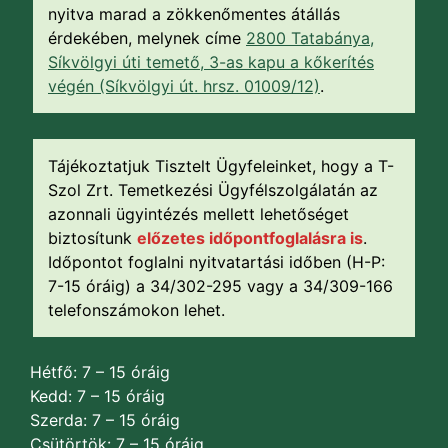
nyitva marad a zökkenőmentes átállás
érdekében, melynek címe
2800 Tatabánya,
Síkvölgyi úti temető, 3-as kapu a kőkerítés
végén (Síkvölgyi út. hrsz. 01009/12)
.
Tájékoztatjuk Tisztelt Ügyfeleinket, hogy a T-
Szol Zrt. Temetkezési Ügyfélszolgálatán az
azonnali ügyintézés mellett lehetőséget
biztosítunk
előzetes időpontfoglalásra is
.
Időpontot foglalni nyitvatartási időben (H-P:
7-15 óráig) a 34/302-295 vagy a 34/309-166
telefonszámokon lehet.
Hétfő: 7 – 15 óráig
Kedd: 7 – 15 óráig
Szerda: 7 – 15 óráig
Csütörtök: 7 – 15 óráig