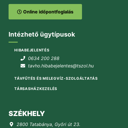
Online időpontfoglalás
Intézhető ügytípusok
HIBABEJELENTÉS
0634 200 288
tavho.hibabejelentes@tszol.hu
TÁVFŰTÉS ÉS MELEGVÍZ-SZOLGÁLTATÁS
TÁRSASHÁZKEZELÉS
SZÉKHELY
2800 Tatabánya, Győri út 23.