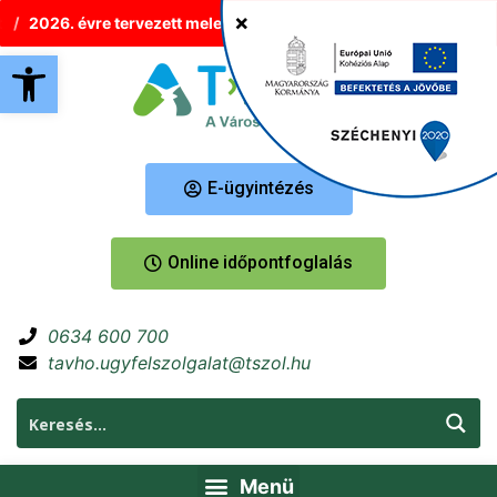
2026. évre tervezett melegvíz-korlátozások Tatabányán
Új h
Eszköztár megnyitása
E-ügyintézés
Online időpontfoglalás
0634 600 700
tavho.ugyfelszolgalat@tszol.hu