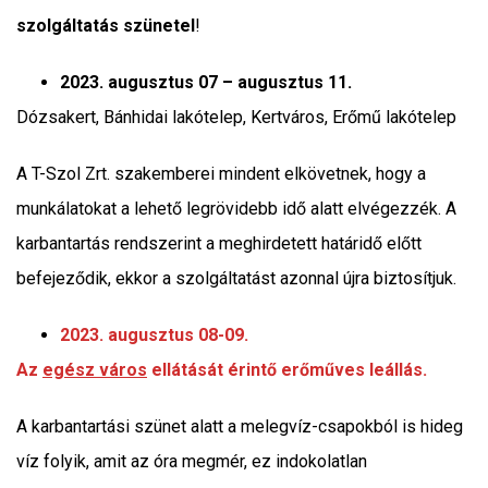
szolgáltatás szünetel
!
2023. augusztus 07 – augusztus 11.
Dózsakert, Bánhidai lakótelep, Kertváros, Erőmű lakótelep
A T-Szol Zrt. szakemberei mindent elkövetnek, hogy a
munkálatokat a lehető legrövidebb idő alatt elvégezzék. A
karbantartás rendszerint a meghirdetett határidő előtt
befejeződik, ekkor a szolgáltatást azonnal újra biztosítjuk.
2023. augusztus 08-09.
Az
egész város
ellátását érintő erőműves leállás.
A karbantartási szünet alatt a melegvíz-csapokból is hideg
víz folyik, amit az óra megmér, ez indokolatlan