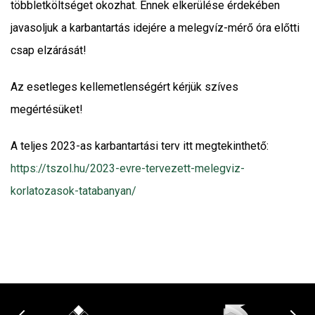
többletköltséget okozhat. Ennek elkerülése érdekében
javasoljuk a karbantartás idejére a melegvíz-mérő óra előtti
csap elzárását!
Az esetleges kellemetlenségért kérjük szíves
megértésüket!
A teljes 2023-as karbantartási terv itt megtekinthető:
https://tszol.hu/2023-evre-tervezett-melegviz-
korlatozasok-tatabanyan/