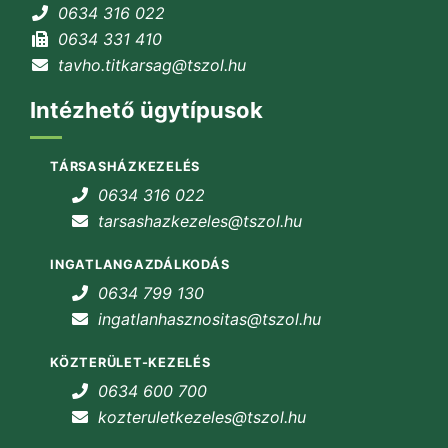
0634 316 022
0634 331 410
tavho.titkarsag@tszol.hu
Intézhető ügytípusok
TÁRSASHÁZKEZELÉS
0634 316 022
tarsashazkezeles@tszol.hu
INGATLANGAZDÁLKODÁS
0634 799 130
ingatlanhasznositas@tszol.hu
KÖZTERÜLET-KEZELÉS
0634 600 700
kozteruletkezeles@tszol.hu