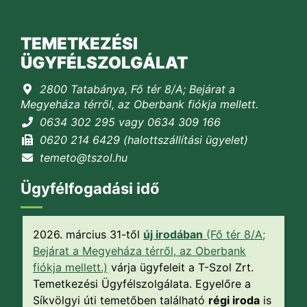
TEMETKEZÉSI
ÜGYFÉLSZOLGÁLAT
2800 Tatabánya, Fő tér 8/A; Bejárat a
Megyeháza térről, az Oberbank fiókja mellett.
0634 302 295 vagy 0634 309 166
0620 214 6429 (halottszállítási ügyelet)
temeto@tszol.hu
Ügyfélfogadási idő
2026. március 31-től
új irodában
(Fő tér 8/A;
Bejárat a Megyeháza térről, az Oberbank
fiókja mellett.)
várja ügyfeleit a T-Szol Zrt.
Temetkezési Ügyfélszolgálata. Egyelőre a
Síkvölgyi úti temetőben található
régi iroda
is