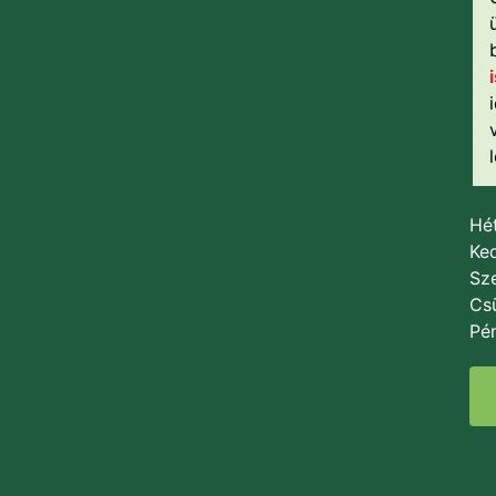
Hét
Ked
Sze
Csü
Pén