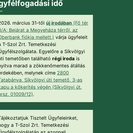
gyfélfogadási idő
2026. március 31-től
új irodában
(Fő tér
8/A; Bejárat a Megyeháza térről, az
Oberbank fiókja mellett.)
várja ügyfeleit
a T-Szol Zrt. Temetkezési
Ügyfélszolgálata. Egyelőre a Síkvölgyi
úti temetőben található
régi iroda
is
nyitva marad a zökkenőmentes átállás
érdekében, melynek címe
2800
Tatabánya, Síkvölgyi úti temető, 3-as
kapu a kőkerítés végén (Síkvölgyi út.
hrsz. 01009/12)
.
Tájékoztatjuk Tisztelt Ügyfeleinket,
hogy a T-Szol Zrt. Temetkezési
Ügyfélszolgálatán az azonnali