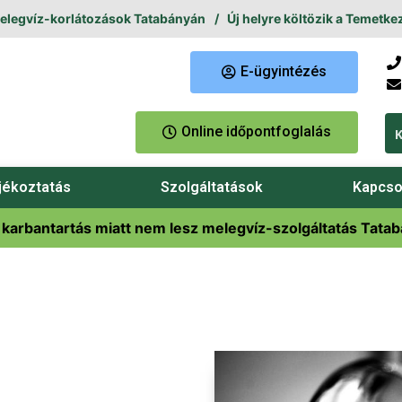
gvíz-korlátozások Tatabányán
Új helyre költözik a Temetkezési
E-ügyintézés
Online időpontfoglalás
jékoztatás
Szolgáltatások
Kapcso
 karbantartás miatt nem lesz melegvíz-szolgáltatás Tata