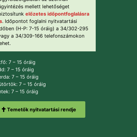
ügyintézés mellett lehetőséget
biztosítunk
előzetes időpontfoglalásra
is
. Időpontot foglalni nyitvatartási
időben (H-P: 7-15 óráig) a 34/302-295
vagy a 34/309-166 telefonszámokon
lehet.
fő: 7 – 15 óráig
d: 7 – 15 óráig
rda: 7 – 15 óráig
törtök: 7 – 15 óráig
tek: 7 – 15 óráig
Temetők nyitvatartási rendje