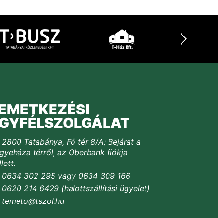
EMETKEZÉSI
GYFÉLSZOLGÁLAT
2800 Tatabánya, Fő tér 8/A; Bejárat a
yeháza térről, az Oberbank fiókja
lett.
0634 302 295 vagy 0634 309 166
0620 214 6429 (halottszállítási ügyelet)
temeto@tszol.hu