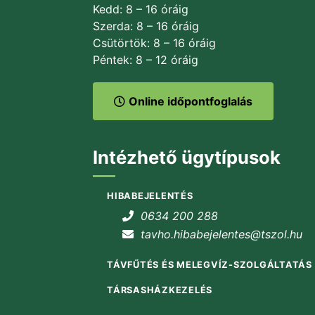
Kedd: 8 – 16 óráig
Szerda: 8 – 16 óráig
Csütörtök: 8 – 16 óráig
Péntek: 8 – 12 óráig
Online időpontfoglalás
Intézhető ügytípusok
HIBABEJELENTÉS
0634 200 288
tavho.hibabejelentes@tszol.hu
TÁVFŰTÉS ÉS MELEGVÍZ-SZOLGÁLTATÁS
TÁRSASHÁZKEZELÉS