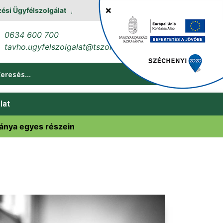
 Ügyfélszolgálat
0634 600 700
tavho.ugyfelszolgalat@tszol.hu
lat
bánya egyes részein