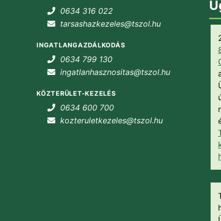
Ü
0634 316 022
tarsashazkezeles@tszol.hu
INGATLANGAZDÁLKODÁS
0634 799 130
ingatlanhasznositas@tszol.hu
KÖZTERÜLET-KEZELÉS
0634 600 700
kozteruletkezeles@tszol.hu