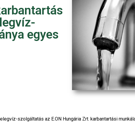
karbantartás
legvíz-
bánya egyes
elegvíz-szolgáltatás az E.ON Hungária Zrt. karbantartási munkála