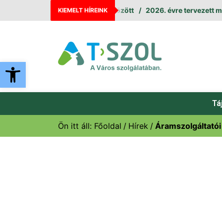
leállás augusztus 11. és 12. között
2026. évre tervezett mele
KIEMELT HÍREINK
Eszköztár megnyitása
Tá
Ön itt áll:
Főoldal
Hírek
Áramszolgáltatói