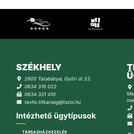
SZÉKHELY
T
Ü
2800 Tatabánya, Győri út 23.
0634 316 022
Meg
0634 331 410
mel
tavho.titkarsag@tszol.hu
Intézhető ügytípusok
TÁRSASHÁZKEZELÉS