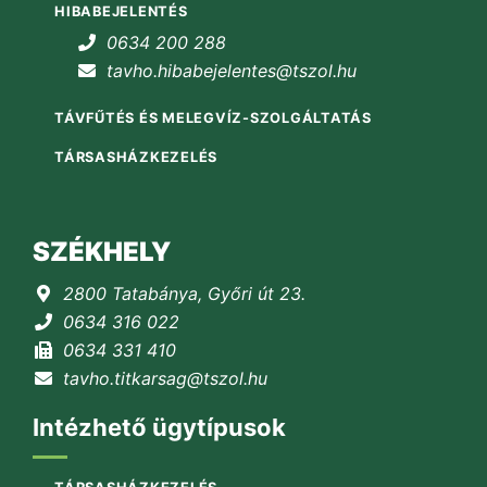
HIBABEJELENTÉS
0634 200 288
tavho.hibabejelentes@tszol.hu
TÁVFŰTÉS ÉS MELEGVÍZ-SZOLGÁLTATÁS
TÁRSASHÁZKEZELÉS
SZÉKHELY
2800 Tatabánya, Győri út 23.
0634 316 022
0634 331 410
tavho.titkarsag@tszol.hu
Intézhető ügytípusok