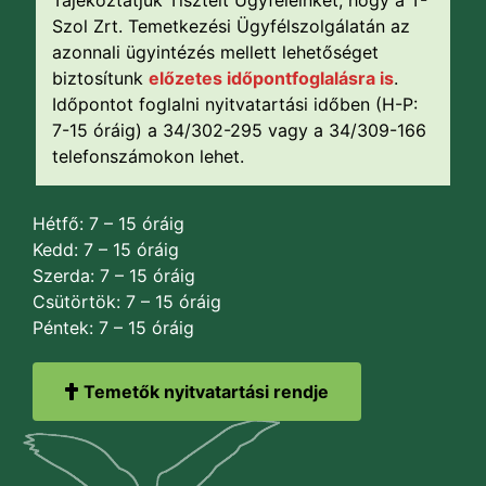
Tájékoztatjuk Tisztelt Ügyfeleinket, hogy a T-
Szol Zrt. Temetkezési Ügyfélszolgálatán az
azonnali ügyintézés mellett lehetőséget
biztosítunk
előzetes időpontfoglalásra is
.
Időpontot foglalni nyitvatartási időben (H-P:
7-15 óráig) a 34/302-295 vagy a 34/309-166
telefonszámokon lehet.
Hétfő: 7 – 15 óráig
Kedd: 7 – 15 óráig
Szerda: 7 – 15 óráig
Csütörtök: 7 – 15 óráig
Péntek: 7 – 15 óráig
Temetők nyitvatartási rendje