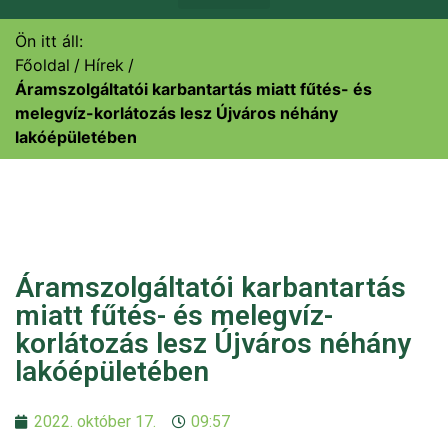
Ön itt áll:
Főoldal
Hírek
Áramszolgáltatói karbantartás miatt fűtés- és
melegvíz-korlátozás lesz Újváros néhány
lakóépületében
Áramszolgáltatói karbantartás
miatt fűtés- és melegvíz-
korlátozás lesz Újváros néhány
lakóépületében
2022. október 17.
09:57