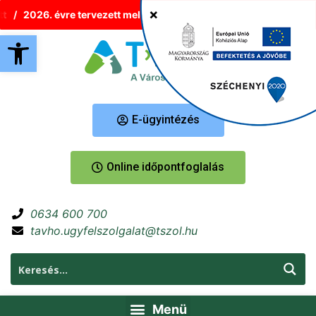
2026. évre tervezett melegvíz-korlátozások Tatabányán
Új 
Eszköztár megnyitása
E-ügyintézés
Online időpontfoglalás
0634 600 700
tavho.ugyfelszolgalat@tszol.hu