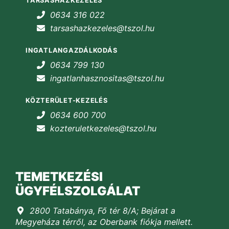
TÁRSASHÁZKEZELÉS
0634 316 022
tarsashazkezeles@tszol.hu
INGATLANGAZDÁLKODÁS
0634 799 130
ingatlanhasznositas@tszol.hu
KÖZTERÜLET-KEZELÉS
0634 600 700
kozteruletkezeles@tszol.hu
TEMETKEZÉSI
ÜGYFÉLSZOLGÁLAT
2800 Tatabánya, Fő tér 8/A; Bejárat a
Megyeháza térről, az Oberbank fiókja mellett.