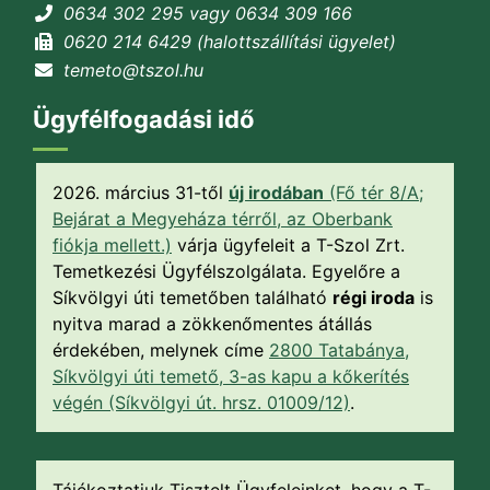
0634 302 295 vagy 0634 309 166
0620 214 6429 (halottszállítási ügyelet)
temeto@tszol.hu
Ügyfélfogadási idő
2026. március 31-től
új irodában
(Fő tér 8/A;
Bejárat a Megyeháza térről, az Oberbank
fiókja mellett.)
várja ügyfeleit a T-Szol Zrt.
Temetkezési Ügyfélszolgálata. Egyelőre a
Síkvölgyi úti temetőben található
régi iroda
is
nyitva marad a zökkenőmentes átállás
érdekében, melynek címe
2800 Tatabánya,
Síkvölgyi úti temető, 3-as kapu a kőkerítés
végén (Síkvölgyi út. hrsz. 01009/12)
.