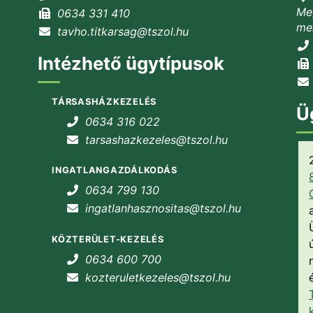
Meg
0634 331 410
mel
tavho.titkarsag@tszol.hu
Intézhető ügytípusok
TÁRSASHÁZKEZELÉS
Ü
0634 316 022
tarsashazkezeles@tszol.hu
INGATLANGAZDÁLKODÁS
0634 799 130
ingatlanhasznositas@tszol.hu
KÖZTERÜLET-KEZELÉS
0634 600 700
kozteruletkezeles@tszol.hu