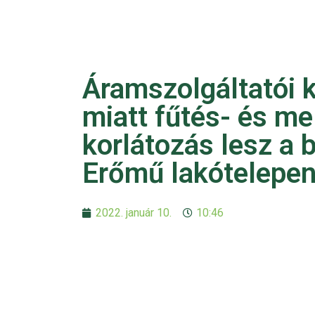
Áramszolgáltatói 
miatt fűtés- és me
korlátozás lesz a 
Erőmű lakótelepe
2022. január 10.
10:46