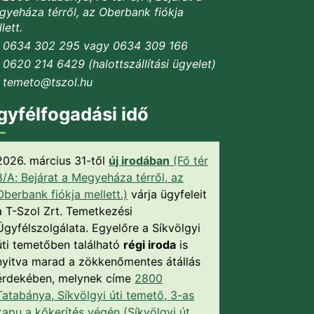
yeháza térről, az Oberbank fiókja
lett.
0634 302 295 vagy 0634 309 166
0620 214 6429 (halottszállítási ügyelet)
temeto@tszol.hu
gyfélfogadási idő
2026. március 31-től
új irodában
(Fő tér
8/A; Bejárat a Megyeháza térről, az
Oberbank fiókja mellett.)
várja ügyfeleit
a T-Szol Zrt. Temetkezési
Ügyfélszolgálata. Egyelőre a Síkvölgyi
úti temetőben található
régi iroda
is
nyitva marad a zökkenőmentes átállás
érdekében, melynek címe
2800
Tatabánya, Síkvölgyi úti temető, 3-as
kapu a kőkerítés végén (Síkvölgyi út.