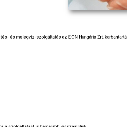
űtés- és melegvíz-szolgáltatás az E.ON Hungária Zrt. karbantartá
 a szolgáltatást is hamarabb visszaállítjuk.