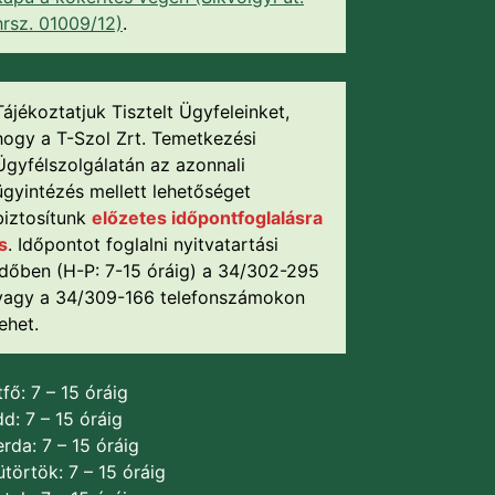
hrsz. 01009/12)
.
Tájékoztatjuk Tisztelt Ügyfeleinket,
hogy a T-Szol Zrt. Temetkezési
Ügyfélszolgálatán az azonnali
ügyintézés mellett lehetőséget
biztosítunk
előzetes időpontfoglalásra
is
. Időpontot foglalni nyitvatartási
időben (H-P: 7-15 óráig) a 34/302-295
vagy a 34/309-166 telefonszámokon
lehet.
fő: 7 – 15 óráig
d: 7 – 15 óráig
rda: 7 – 15 óráig
törtök: 7 – 15 óráig