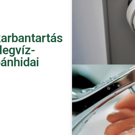
karbantartás
legvíz-
bánhidai
n