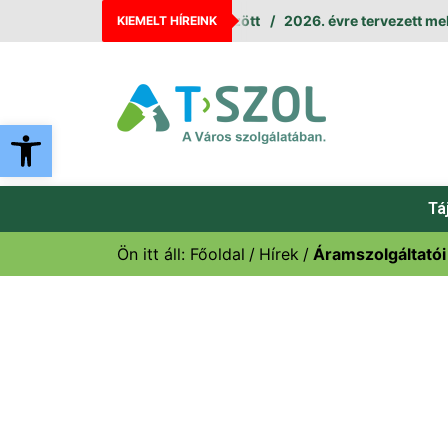
állás augusztus 11. és 12. között
2026. évre tervezett melegv
KIEMELT HÍREINK
Eszköztár megnyitása
Tá
Ön itt áll:
Főoldal
Hírek
Áramszolgáltatói