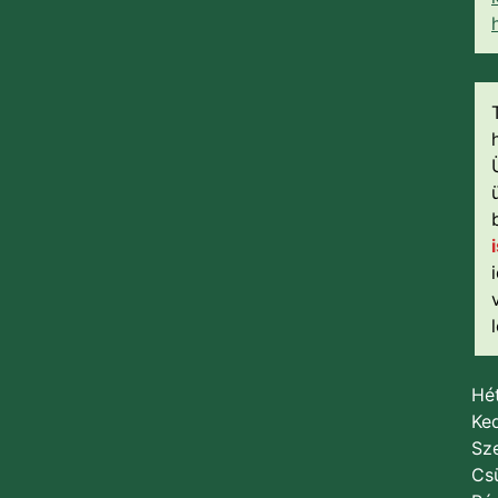
Hét
Ked
Sze
Csü