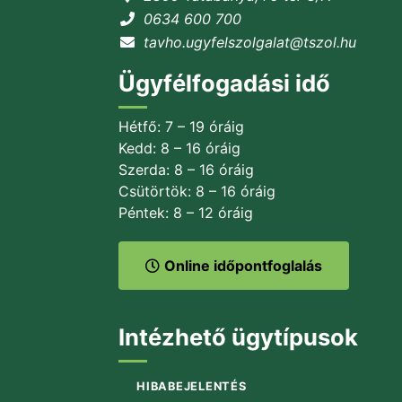
0634 600 700
tavho.ugyfelszolgalat@tszol.hu
Ügyfélfogadási idő
Hétfő: 7 – 19 óráig
Kedd: 8 – 16 óráig
Szerda: 8 – 16 óráig
Csütörtök: 8 – 16 óráig
Péntek: 8 – 12 óráig
Online időpontfoglalás
Intézhető ügytípusok
HIBABEJELENTÉS