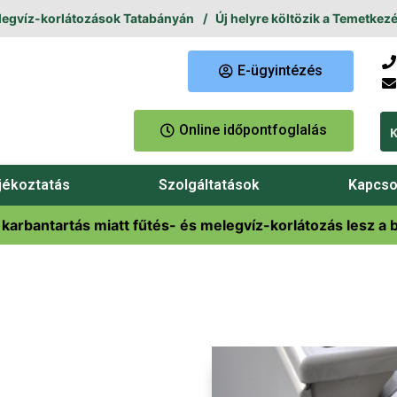
íz-korlátozások Tatabányán
Új helyre költözik a Temetkezési Üg
E-ügyintézés
Online időpontfoglalás
jékoztatás
Szolgáltatások
Kapcso
 karbantartás miatt fűtés- és melegvíz-korlátozás lesz a