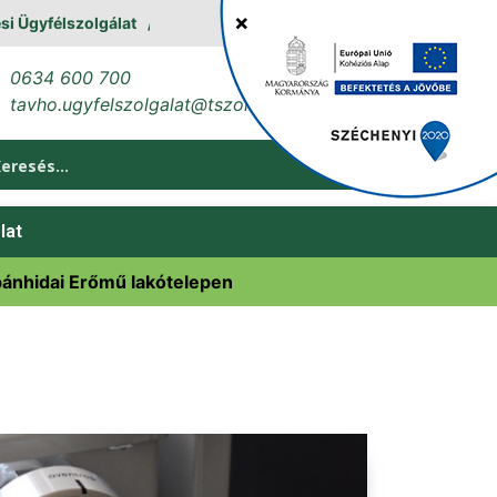
yfélszolgálat
0634 600 700
tavho.ugyfelszolgalat@tszol.hu
lat
 bánhidai Erőmű lakótelepen