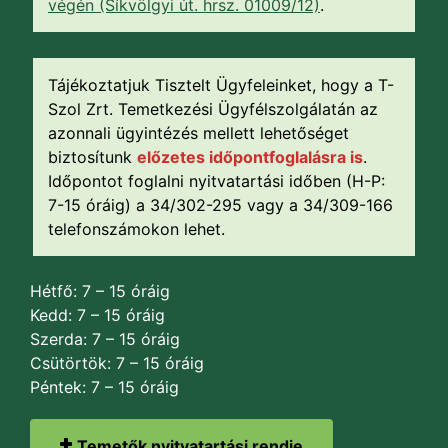
végén (Síkvölgyi út. hrsz. 01009/12)
.
Tájékoztatjuk Tisztelt Ügyfeleinket, hogy a T-
Szol Zrt. Temetkezési Ügyfélszolgálatán az
azonnali ügyintézés mellett lehetőséget
biztosítunk
előzetes időpontfoglalásra is
.
Időpontot foglalni nyitvatartási időben (H-P:
7-15 óráig) a 34/302-295 vagy a 34/309-166
telefonszámokon lehet.
Hétfő: 7 – 15 óráig
Kedd: 7 – 15 óráig
Szerda: 7 – 15 óráig
Csütörtök: 7 – 15 óráig
Péntek: 7 – 15 óráig
Temetők nyitvatartási rendje