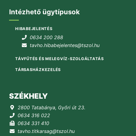
Intézhető ügytípusok
HIBABEJELENTÉS
0634 200 288
tavho.hibabejelentes@tszol.hu
TÁVFŰTÉS ÉS MELEGVÍZ-SZOLGÁLTATÁS
TÁRSASHÁZKEZELÉS
SZÉKHELY
2800 Tatabánya, Győri út 23.
0634 316 022
0634 331 410
tavho.titkarsag@tszol.hu