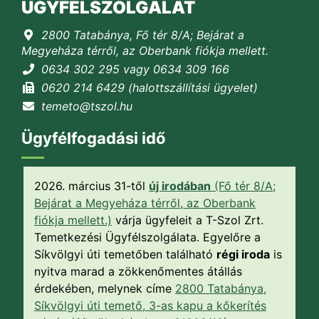
ÜGYFÉLSZOLGÁLAT
2800 Tatabánya, Fő tér 8/A; Bejárat a
Megyeháza térről, az Oberbank fiókja mellett.
0634 302 295 vagy 0634 309 166
0620 214 6429 (halottszállítási ügyelet)
temeto@tszol.hu
Ügyfélfogadási idő
2026. március 31-től
új irodában
(Fő tér 8/A;
Bejárat a Megyeháza térről, az Oberbank
fiókja mellett.)
várja ügyfeleit a T-Szol Zrt.
Temetkezési Ügyfélszolgálata. Egyelőre a
Síkvölgyi úti temetőben található
régi iroda
is
nyitva marad a zökkenőmentes átállás
érdekében, melynek címe
2800 Tatabánya,
Síkvölgyi úti temető, 3-as kapu a kőkerítés