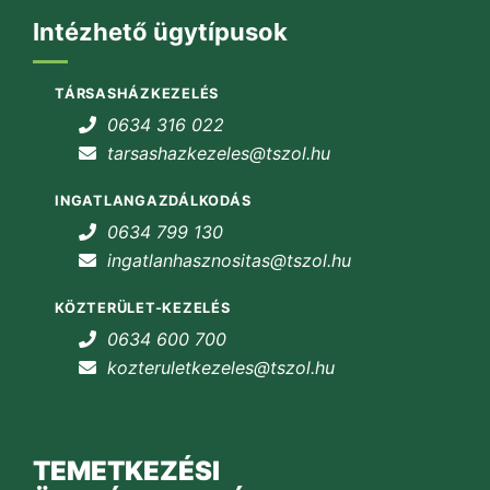
Intézhető ügytípusok
TÁRSASHÁZKEZELÉS
0634 316 022
tarsashazkezeles@tszol.hu
INGATLANGAZDÁLKODÁS
0634 799 130
ingatlanhasznositas@tszol.hu
KÖZTERÜLET-KEZELÉS
0634 600 700
kozteruletkezeles@tszol.hu
TEMETKEZÉSI