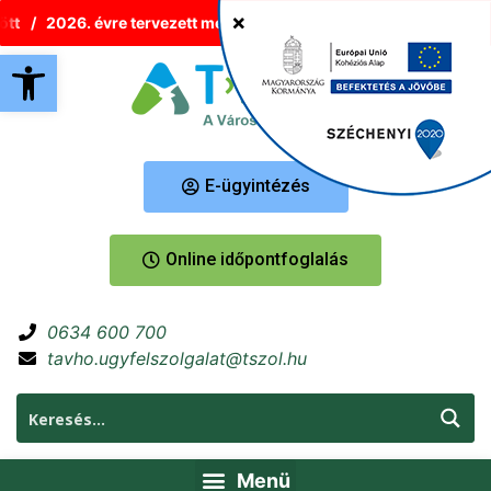
2026. évre tervezett melegvíz-korlátozások Tatabányán
Új
Eszköztár megnyitása
E-ügyintézés
Online időpontfoglalás
0634 600 700
tavho.ugyfelszolgalat@tszol.hu