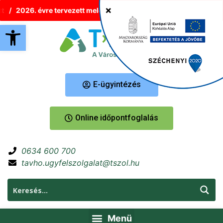
2026. évre tervezett melegvíz-korlátozások Tatabányán
Új 
Eszköztár megnyitása
E-ügyintézés
Online időpontfoglalás
0634 600 700
tavho.ugyfelszolgalat@tszol.hu