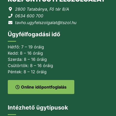
2800 Tatabánya, Fő tér 8/A
0634 600 700
tavho.ugyfelszolgalat@tszol.hu
Ügyfélfogadási idő
Hétfő: 7 – 19 óráig
Kedd: 8 – 16 óráig
Szerda: 8 – 16 óráig
Csütörtök: 8 – 16 óráig
Péntek: 8 – 12 óráig
Online időpontfoglalás
Intézhető ügytípusok