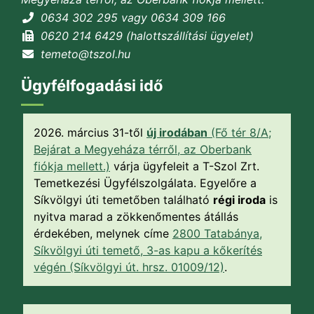
0634 302 295 vagy 0634 309 166
0620 214 6429 (halottszállítási ügyelet)
temeto@tszol.hu
Ügyfélfogadási idő
2026. március 31-től
új irodában
(Fő tér 8/A;
Bejárat a Megyeháza térről, az Oberbank
fiókja mellett.)
várja ügyfeleit a T-Szol Zrt.
Temetkezési Ügyfélszolgálata. Egyelőre a
Síkvölgyi úti temetőben található
régi iroda
is
nyitva marad a zökkenőmentes átállás
érdekében, melynek címe
2800 Tatabánya,
Síkvölgyi úti temető, 3-as kapu a kőkerítés
végén (Síkvölgyi út. hrsz. 01009/12)
.