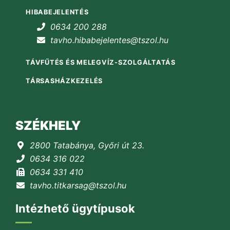
HIBABEJELENTÉS
0634 200 288
tavho.hibabejelentes@tszol.hu
TÁVFŰTÉS ÉS MELEGVÍZ-SZOLGÁLTATÁS
TÁRSASHÁZKEZELÉS
SZÉKHELY
2800 Tatabánya, Győri út 23.
0634 316 022
0634 331 410
tavho.titkarsag@tszol.hu
Intézhető ügytípusok