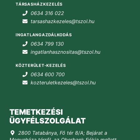
TÁRSASHÁZKEZELÉS
0634 316 022
tarsashazkezeles@tszol.hu
INGATLANGAZDÁLKODÁS
0634 799 130
ingatlanhasznositas@tszol.hu
KÖZTERÜLET-KEZELÉS
0634 600 700
kozteruletkezeles@tszol.hu
TEMETKEZÉSI
ÜGYFÉLSZOLGÁLAT
2800 Tatabánya, Fő tér 8/A; Bejárat a
Megyeháza térről, az Oberbank fiókja mellett.