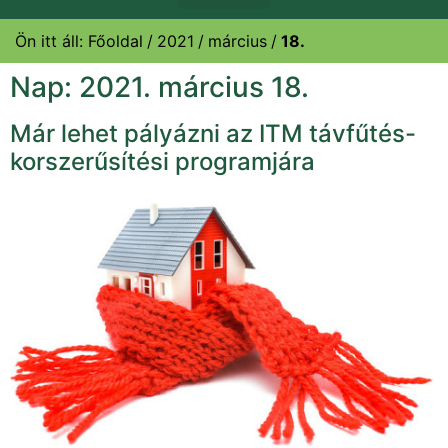
Ön itt áll:
Főoldal
2021
március
18.
Nap:
2021. március 18.
Már lehet pályázni az ITM távfűtés-
korszerűsítési programjára