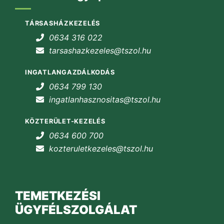
TÁRSASHÁZKEZELÉS
0634 316 022
tarsashazkezeles@tszol.hu
INGATLANGAZDÁLKODÁS
0634 799 130
ingatlanhasznositas@tszol.hu
KÖZTERÜLET-KEZELÉS
0634 600 700
kozteruletkezeles@tszol.hu
TEMETKEZÉSI
ÜGYFÉLSZOLGÁLAT