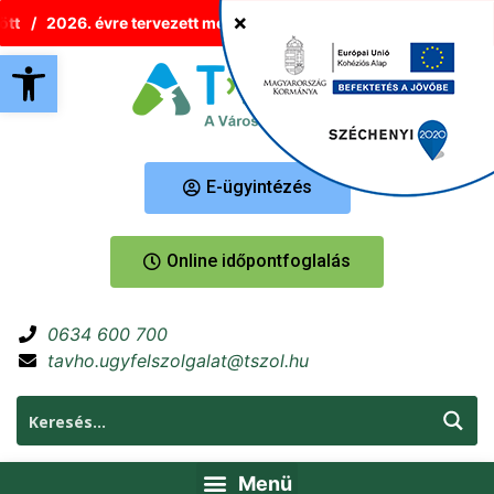
t
2026. évre tervezett melegvíz-korlátozások Tatabányán
Új
Eszköztár megnyitása
E-ügyintézés
Online időpontfoglalás
0634 600 700
tavho.ugyfelszolgalat@tszol.hu