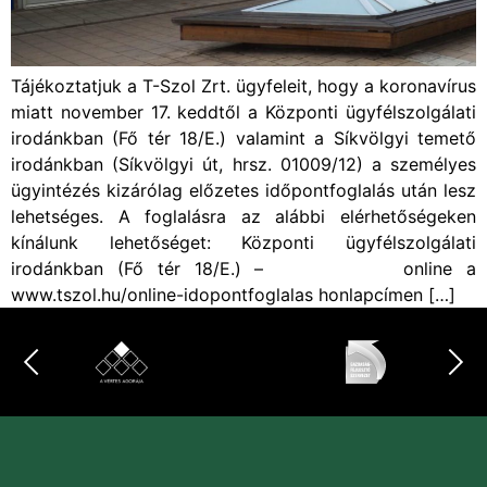
Tájékoztatjuk a T-Szol Zrt. ügyfeleit, hogy a koronavírus
miatt november 17. keddtől a Központi ügyfélszolgálati
irodánkban (Fő tér 18/E.) valamint a Síkvölgyi temető
irodánkban (Síkvölgyi út, hrsz. 01009/12) a személyes
ügyintézés kizárólag előzetes időpontfoglalás után lesz
lehetséges. A foglalásra az alábbi elérhetőségeken
kínálunk lehetőséget: Központi ügyfélszolgálati
irodánkban (Fő tér 18/E.) – online a
www.tszol.hu/online-idopontfoglalas honlapcímen […]