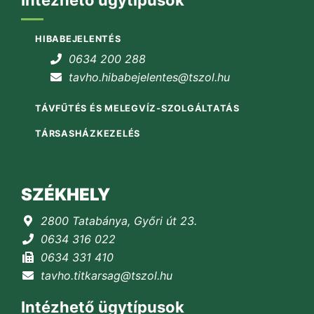
Intézhető ügytípusok
HIBABEJELENTÉS
0634 200 288
tavho.hibabejelentes@tszol.hu
TÁVFŰTÉS ÉS MELEGVÍZ-SZOLGÁLTATÁS
TÁRSASHÁZKEZELÉS
SZÉKHELY
2800 Tatabánya, Győri út 23.
0634 316 022
0634 331 410
tavho.titkarsag@tszol.hu
Intézhető ügytípusok