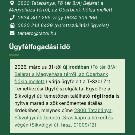
2800 Tatabánya, Fő tér 8/A; Bejárat a
Megyeháza térről, az Oberbank fiókja mellett.
0634 302 295 vagy 0634 309 166
0620 214 6429 (halottszállítási ügyelet)
temeto@tszol.hu
Ügyfélfogadási idő
2026. március 31-től
új irodában
(Fő tér 8/A;
Bejárat a Megyeháza térről, az Oberbank
fiókja mellett.)
várja ügyfeleit a T-Szol Zrt.
Temetkezési Ügyfélszolgálata. Egyelőre a
Síkvölgyi úti temetőben található
régi iroda
is
nyitva marad a zökkenőmentes átállás
érdekében, melynek címe
2800 Tatabánya,
Síkvölgyi úti temető, 3-as kapu a kőkerítés
végén (Síkvölgyi út. hrsz. 01009/12)
.