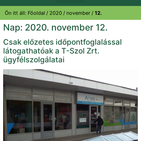
Ön itt áll:
Főoldal
2020
november
12.
Nap:
2020. november 12.
Csak előzetes időpontfoglalással
látogathatóak a T-Szol Zrt.
ügyfélszolgálatai