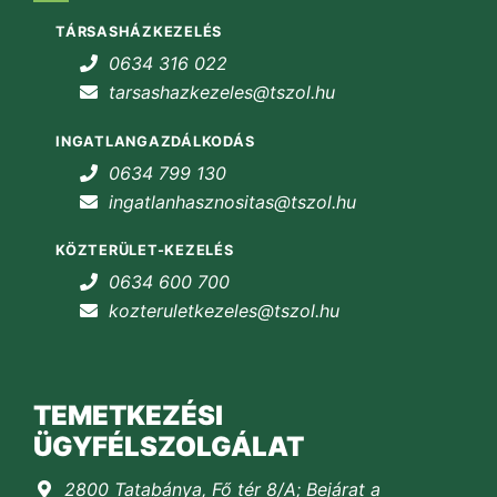
TÁRSASHÁZKEZELÉS
0634 316 022
tarsashazkezeles@tszol.hu
INGATLANGAZDÁLKODÁS
0634 799 130
ingatlanhasznositas@tszol.hu
KÖZTERÜLET-KEZELÉS
0634 600 700
kozteruletkezeles@tszol.hu
TEMETKEZÉSI
ÜGYFÉLSZOLGÁLAT
2800 Tatabánya, Fő tér 8/A; Bejárat a