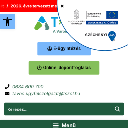
2026. évre tervezett melegvíz-korlátozások Tatabányán
Új
Eszköztár megnyitása
E-ügyintézés
Online időpontfoglalás
0634 600 700
tavho.ugyfelszolgalat@tszol.hu