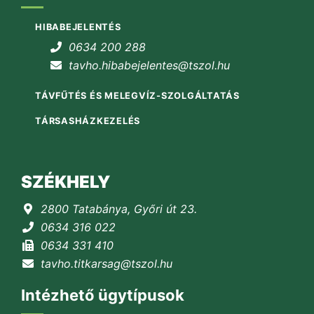
HIBABEJELENTÉS
0634 200 288
tavho.hibabejelentes@tszol.hu
TÁVFŰTÉS ÉS MELEGVÍZ-SZOLGÁLTATÁS
TÁRSASHÁZKEZELÉS
SZÉKHELY
2800 Tatabánya, Győri út 23.
0634 316 022
0634 331 410
tavho.titkarsag@tszol.hu
Intézhető ügytípusok