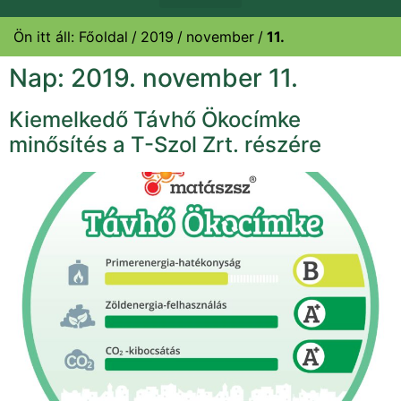
Ön itt áll:
Főoldal
2019
november
11.
Nap:
2019. november 11.
Kiemelkedő Távhő Ökocímke
minősítés a T-Szol Zrt. részére