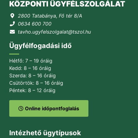
KÖZPONTI ÜGYFÉLSZOLGÁLAT
2800 Tatabánya, Fő tér 8/A
0634 600 700
tavho.ugyfelszolgalat@tszol.hu
Ügyfélfogadási idő
Hétfő: 7 – 19 óráig
Kedd: 8 – 16 óráig
Szerda: 8 – 16 óráig
Csütörtök: 8 – 16 óráig
Péntek: 8 – 12 óráig
Online időpontfoglalás
Intézhető ügytípusok