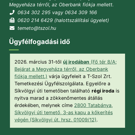
Megyeháza térről, az Oberbank fiókja mellett.
0634 302 295 vagy 0634 309 166
0620 214 6429 (halottszállítási ügyelet)
temeto@tszol.hu
Ügyfélfogadási idő
2026. március 31-től
új irodában
(Fő tér 8/A;
Bejárat a Megyeháza térről, az Oberbank
fiókja mellett.)
várja ügyfeleit a T-Szol Zrt.
Temetkezési Ügyfélszolgálata. Egyelőre a
Síkvölgyi úti temetőben található
régi iroda
is
nyitva marad a zökkenőmentes átállás
érdekében, melynek címe
2800 Tatabánya,
Síkvölgyi úti temető, 3-as kapu a kőkerítés
végén (Síkvölgyi út. hrsz. 01009/12)
.