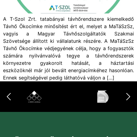
A T-Szol Zrt. tatabányai távhőrendszere kiemelkedő
Távhő Ökocímke minősítést ért el, melyet a MaTáSzSz,
vagyis a Magyar Távhőszolgáltatók Szakmai
Szövetsége állított ki vállalatunk részére. A MaTáSzSz
Távhő Ökocímke védjegyének célja, hogy a fogyasztók
számára nyilvánvalóvá tegye a távhőrendszerek
környezetre gyakorolt hatását, a háztartási
eszközöknél már jól bevált energiacímkéhez hasonlóan.
Ennek segítségével pedig láthatóvá váljon a […]