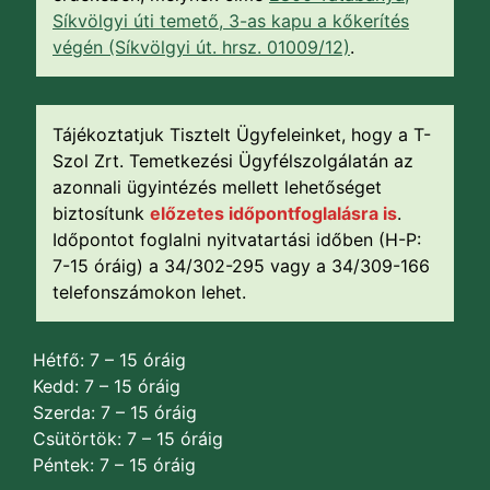
Síkvölgyi úti temető, 3-as kapu a kőkerítés
végén (Síkvölgyi út. hrsz. 01009/12)
.
Tájékoztatjuk Tisztelt Ügyfeleinket, hogy a T-
Szol Zrt. Temetkezési Ügyfélszolgálatán az
azonnali ügyintézés mellett lehetőséget
biztosítunk
előzetes időpontfoglalásra is
.
Időpontot foglalni nyitvatartási időben (H-P:
7-15 óráig) a 34/302-295 vagy a 34/309-166
telefonszámokon lehet.
Hétfő: 7 – 15 óráig
Kedd: 7 – 15 óráig
Szerda: 7 – 15 óráig
Csütörtök: 7 – 15 óráig
Péntek: 7 – 15 óráig