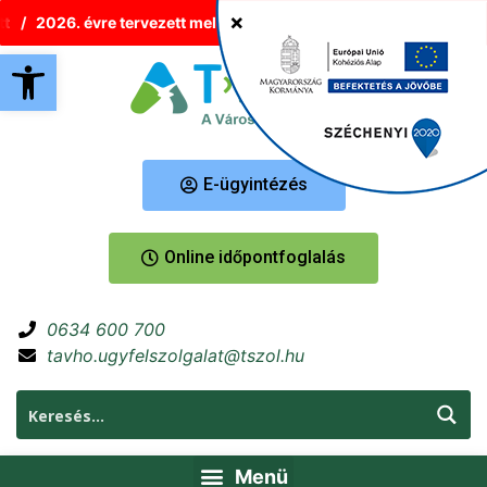
2026. évre tervezett melegvíz-korlátozások Tatabányán
Új
Eszköztár megnyitása
E-ügyintézés
Online időpontfoglalás
0634 600 700
tavho.ugyfelszolgalat@tszol.hu