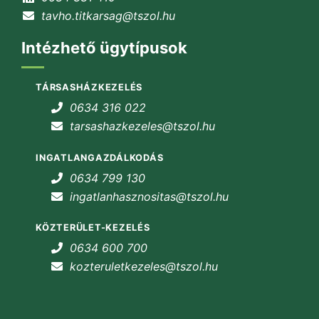
tavho.titkarsag@tszol.hu
Intézhető ügytípusok
TÁRSASHÁZKEZELÉS
0634 316 022
tarsashazkezeles@tszol.hu
INGATLANGAZDÁLKODÁS
0634 799 130
ingatlanhasznositas@tszol.hu
KÖZTERÜLET-KEZELÉS
0634 600 700
kozteruletkezeles@tszol.hu