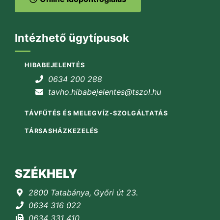
Intézhető ügytípusok
HIBABEJELENTÉS
0634 200 288
tavho.hibabejelentes@tszol.hu
TÁVFŰTÉS ÉS MELEGVÍZ-SZOLGÁLTATÁS
TÁRSASHÁZKEZELÉS
SZÉKHELY
2800 Tatabánya, Győri út 23.
0634 316 022
0634 331 410