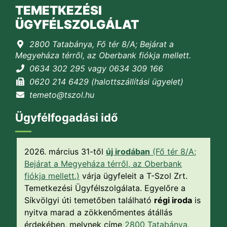
TEMETKEZÉSI
ÜGYFÉLSZOLGÁLAT
2800 Tatabánya, Fő tér 8/A; Bejárat a
Megyeháza térről, az Oberbank fiókja mellett.
0634 302 295 vagy 0634 309 166
0620 214 6429 (halottszállítási ügyelet)
temeto@tszol.hu
Ügyfélfogadási idő
2026. március 31-től
új irodában
(Fő tér 8/A;
Bejárat a Megyeháza térről, az Oberbank
fiókja mellett.)
várja ügyfeleit a T-Szol Zrt.
Temetkezési Ügyfélszolgálata. Egyelőre a
Síkvölgyi úti temetőben található
régi iroda
is
nyitva marad a zökkenőmentes átállás
érdekében, melynek címe
2800 Tatabánya,