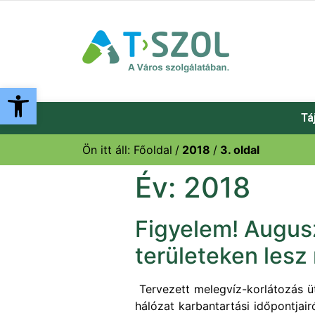
Eszköztár megnyitása
Tá
Ön itt áll:
Főoldal
2018
3
. oldal
Év:
2018
Figyelem! Augusz
területeken lesz
Tervezett melegvíz-korlátozás üt
hálózat karbantartási időpontjair