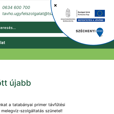
0634 600 700
tavho.ugyfelszolgalat@tszol.hu
lat
tt újabb
at a tatabányai primer távfűtési
ti melegvíz-szolgáltatás szünetel!