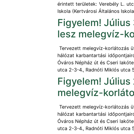
érintett területek: Verebély L. u
Iskola (Kertvárosi Általános Iskol
Figyelem! Július
lesz melegvíz-ko
Tervezett melegvíz-korlátozás üt
hálózat karbantartási időpontjair
Óváros Népház út és Cseri lakótel
utca 2-3-4., Radnóti Miklós utca 5
Figyelem! Július 
melegvíz-korlát
Tervezett melegvíz-korlátozás üt
hálózat karbantartási időpontjair
Óváros Népház út és Cseri lakótel
utca 2-3-4., Radnóti Miklós utca 5