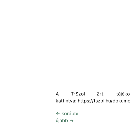
A T-Szol Zrt. tájékoz
kattintva: https://tszol.hu/dokum
←
korábbi
újabb
→