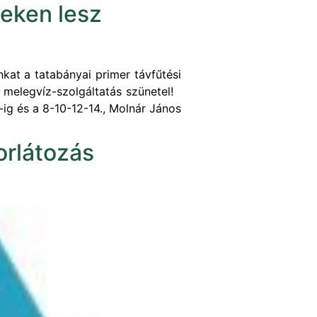
teken lesz
at a tatabányai primer távfűtési
ti melegvíz-szolgáltatás szünetel!
-ig és a 8-10-12-14., Molnár János
orlátozás