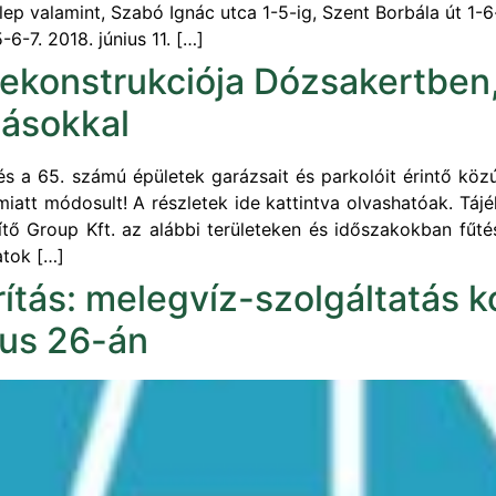
ep valamint, Szabó Ignác utca 1-5-ig, Szent Borbála út 1-6
-6-7. 2018. június 11. […]
rekonstrukciója Dózsakertben,
zásokkal
és a 65. számú épületek garázsait és parkolóit érintő kö
att módosult! A részletek ide kattintva olvashatóak. Tájé
tő Group Kft. az alábbi területeken és időszakokban fűtés
atok […]
tás: melegvíz-szolgáltatás k
ius 26-án