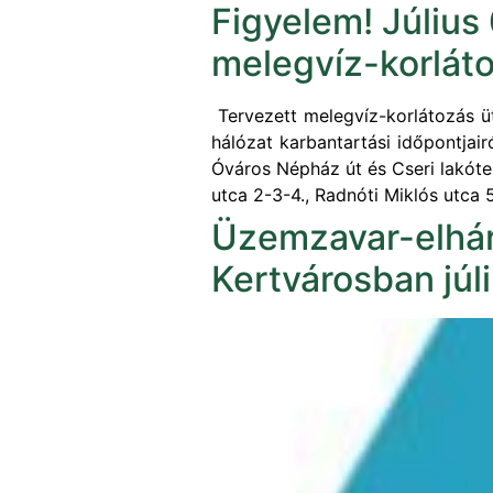
Figyelem! Július 
melegvíz-korlát
Tervezett melegvíz-korlátozás üt
hálózat karbantartási időpontjair
Óváros Népház út és Cseri lakótel
utca 2-3-4., Radnóti Miklós utca 5
Üzemzavar-elhárí
Kertvárosban júl