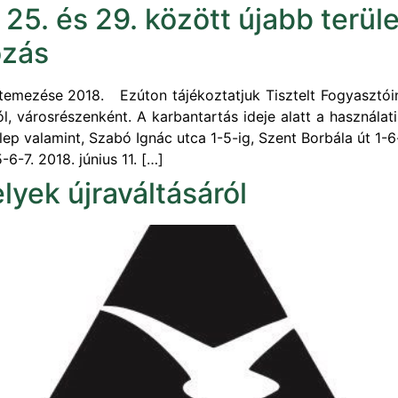
 25. és 29. között újabb terül
ozás
emezése 2018. Ezúton tájékoztatjuk Tisztelt Fogyasztóink
ól, városrészenként. A karbantartás ideje alatt a használa
ep valamint, Szabó Ignác utca 1-5-ig, Szent Borbála út 1-6
-6-7. 2018. június 11. […]
lyek újraváltásáról