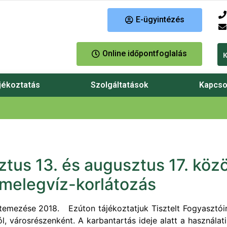
E-ügyintézés
Online időpontfoglalás
jékoztatás
Szolgáltatások
Kapcso
tus 13. és augusztus 17. közö
 melegvíz-korlátozás
emezése 2018. Ezúton tájékoztatjuk Tisztelt Fogyasztóink
ól, városrészenként. A karbantartás ideje alatt a használa