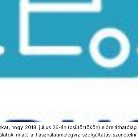
nkat, hogy 2018. július 26-án (csütörtökön) előreláthatólag
latok miatt a használatimelegvíz-szolgáltatás szünetelni