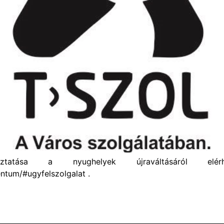
tatása a nyughelyek újraváltásáról elé
entum/#ugyfelszolgalat .