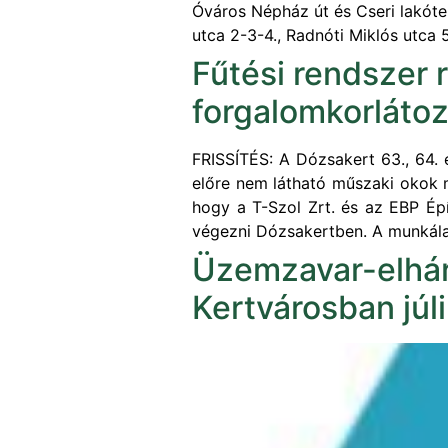
Óváros Népház út és Cseri lakótel
utca 2-3-4., Radnóti Miklós utca 5
Fűtési rendszer 
forgalomkorláto
FRISSÍTÉS: A Dózsakert 63., 64. 
előre nem látható műszaki okok mi
hogy a T-Szol Zrt. és az EBP Épí
végezni Dózsakertben. A munkál
Üzemzavar-elhárí
Kertvárosban júl