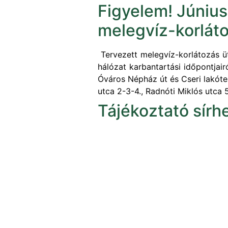
Figyelem! Június
melegvíz-korlát
Tervezett melegvíz-korlátozás üt
hálózat karbantartási időpontjair
Óváros Népház út és Cseri lakótel
utca 2-3-4., Radnóti Miklós utca 5
Tájékoztató sírhe