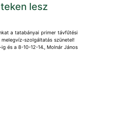
eteken lesz
at a tatabányai primer távfűtési
ti melegvíz-szolgáltatás szünetel!
-ig és a 8-10-12-14., Molnár János