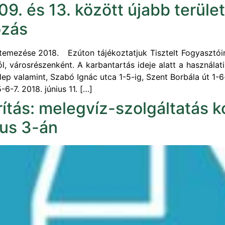
09. és 13. között újabb terüle
ozás
emezése 2018. Ezúton tájékoztatjuk Tisztelt Fogyasztóink
ól, városrészenként. A karbantartás ideje alatt a használa
ep valamint, Szabó Ignác utca 1-5-ig, Szent Borbála út 1-6
-6-7. 2018. június 11. […]
tás: melegvíz-szolgáltatás k
ius 3-án